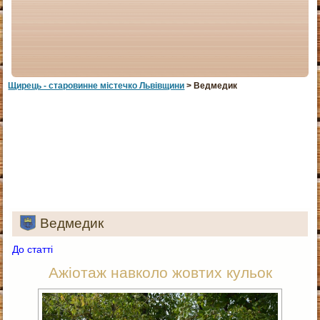
Щирець - старовинне мiстечко Львiвщини
> Ведмедик
Ведмедик
До статті
Ажіотаж навколо жовтих кульок