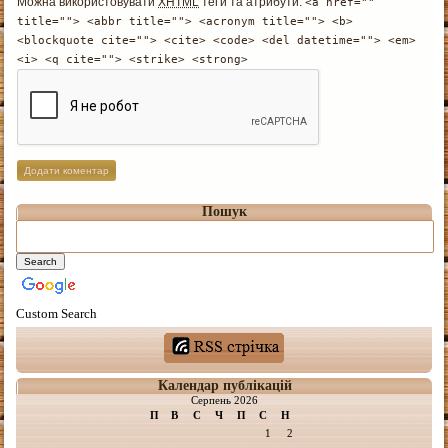
Можна використовувати
XHTML
теґи та атрибути:
<a href=""
title=""> <abbr title=""> <acronym title=""> <b>
<blockquote cite=""> <cite> <code> <del datetime=""> <em>
<i> <q cite=""> <strike> <strong>
Пошук
Custom Search
Календар публікацій
Серпень 2026
П
В
С
Ч
П
С
Н
1
2