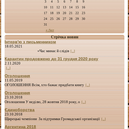
3
4
5
6
7
8
9
10
11
12
13
14
15
16
17
18
19
20
21
22
23
24
25
26
27
28
29
30
31
« Лют
Стрічка новин
Інтерв'ю з письменником
18.05.2021
«Час минає й слідів
[...]
Карантин продовжено до 31 грудня 2020 року
2.11.2020
[...]
Оголошення
11.05.2019
ОГОЛОШЕННЯ Всім, хто бажає придбати книгу
[...]
Оголошення
23.10.2018
Оголошення У неділю, 28 жовтня 2018 року, о
[...]
Єдиноборства
23.10.2018
Щирецькі чемпіони За підтримки Громадської організації
[...]
Аргентина 2018