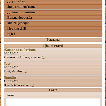
Друзі сайту
Зворотній зв’язок
Дошка оголошень
Вільна боротьба
ФК “Щирець”
Новини ДПІ
Відео
Реклама
Цікаві статті
Жимолость їстівна
26.09.2015
Жимолость їстівна, корисні
[...]
Гумі
26.07.2015
Гумі, або Лох
[...]
Папайя
11.07.2015
Папайя (або хлібне
[...]
Login
Лоґін