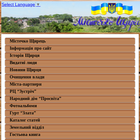
Select Language
▼
Містечко Щирець
Інформація про сайт
Історія Щирця
Видатні люди
Новини Щирця
Очищення влади
Міста-партнери
РЦ “Зустріч”
Народний дім “Просвіта”
Фотоальбоми
Гурт “Злата”
Каталог статей
Земельний відділ
Гостьова книга