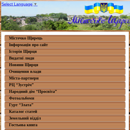
Select Language
▼
Містечко Щирець
Інформація про сайт
Історія Щирця
Видатні люди
Новини Щирця
Очищення влади
Міста-партнери
РЦ “Зустріч”
Народний дім “Просвіта”
Фотоальбоми
Гурт “Злата”
Каталог статей
Земельний відділ
Гостьова книга