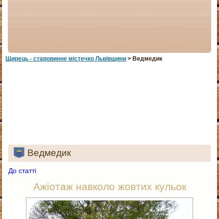
Щирець - старовинне мiстечко Львiвщини
> Ведмедик
Ведмедик
До статті
Ажіотаж навколо жовтих кульок