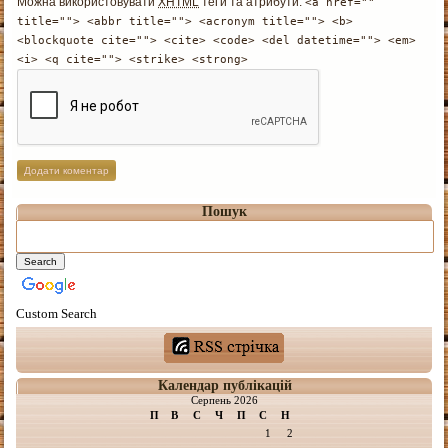
Можна використовувати
XHTML
теґи та атрибути:
<a href=""
title=""> <abbr title=""> <acronym title=""> <b>
<blockquote cite=""> <cite> <code> <del datetime=""> <em>
<i> <q cite=""> <strike> <strong>
Пошук
Custom Search
Календар публікацій
Серпень 2026
П
В
С
Ч
П
С
Н
1
2