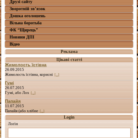
Друзі сайту
Зворотній зв’язок
Дошка оголошень
Вільна боротьба
ФК “Щирець”
Новини ДПІ
Відео
Реклама
Цікаві статті
Жимолость їстівна
26.09.2015
Жимолость їстівна, корисні
[...]
Гумі
26.07.2015
Гумі, або Лох
[...]
Папайя
11.07.2015
Папайя (або хлібне
[...]
Login
Лоґін