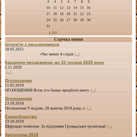
3
4
5
6
7
8
9
10
11
12
13
14
15
16
17
18
19
20
21
22
23
24
25
26
27
28
29
30
31
« Лют
Стрічка новин
Інтерв'ю з письменником
18.05.2021
«Час минає й слідів
[...]
Карантин продовжено до 31 грудня 2020 року
2.11.2020
[...]
Оголошення
11.05.2019
ОГОЛОШЕННЯ Всім, хто бажає придбати книгу
[...]
Оголошення
23.10.2018
Оголошення У неділю, 28 жовтня 2018 року, о
[...]
Єдиноборства
23.10.2018
Щирецькі чемпіони За підтримки Громадської організації
[...]
Аргентина 2018