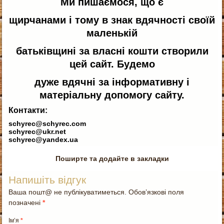
Ми пишаємося, що є
щирчанами і тому в знак вдячності своїй
маленькій
батьківщині за
власні кошти створили
цей сайт. Будемо
дуже вдячні за інформативну і
матеріальну допомогу сайту.
Контакти:
schyrec@schyrec.com
schyrec@ukr.net
schyrec@yandex.ua
Поширте та додайте в закладки
Напишіть відгук
Ваша пошт@ не публікуватиметься. Обов’язкові поля
позначені
*
Ім’я
*