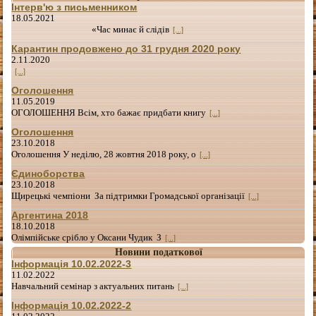
Інтерв'ю з письменником
18.05.2021
«Час минає й слідів
[...]
Карантин продовжено до 31 грудня 2020 року
2.11.2020
[...]
Оголошення
11.05.2019
ОГОЛОШЕННЯ Всім, хто бажає придбати книгу
[...]
Оголошення
23.10.2018
Оголошення У неділю, 28 жовтня 2018 року, о
[...]
Єдиноборства
23.10.2018
Щирецькі чемпіони За підтримки Громадської організації
[...]
Аргентина 2018
18.10.2018
Олімпійське срібло у Оксани Чудик З
[...]
Новини податкової
Інформація 10.02.2022-3
11.02.2022
Навчальний семінар з актуальних питань
[...]
Інформація 10.02.2022-2