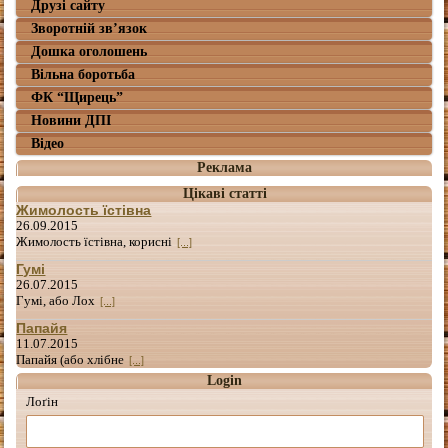
Друзі сайту
Зворотній зв’язок
Дошка оголошень
Вільна боротьба
ФК “Щирець”
Новини ДПІ
Відео
Реклама
Цікаві статті
Жимолость їстівна
26.09.2015
Жимолость їстівна, корисні
[...]
Гумі
26.07.2015
Гумі, або Лох
[...]
Папайя
11.07.2015
Папайя (або хлібне
[...]
Login
Лоґін