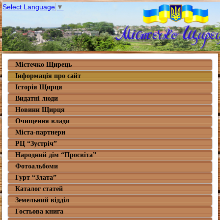
Select Language
▼
Містечко Щирець
Інформація про сайт
Історія Щирця
Видатні люди
Новини Щирця
Очищення влади
Міста-партнери
РЦ “Зустріч”
Народний дім “Просвіта”
Фотоальбоми
Гурт “Злата”
Каталог статей
Земельний відділ
Гостьова книга