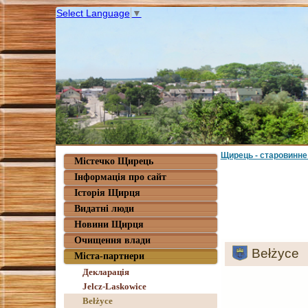
Select Language
▼
Щирець - старовинне
Містечко Щирець
Інформація про сайт
Історія Щирця
Видатні люди
Новини Щирця
Очищення влади
Bełżyce
Міста-партнери
Декларація
Jelcz-Laskowice
Bełżyce