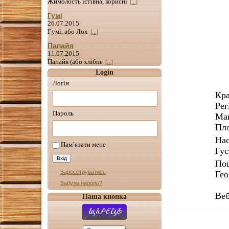
Жимолость їстівна, корисні
[...]
Гумі
26.07.2015
Гумі, або Лох
[...]
Папайя
11.07.2015
Папайя (або хлібне
[...]
Login
Лоґін
Кра
Рег
Пароль
Маг
Пло
Нас
Пам`ятати мене
Гус
Пош
Зареєструватись
Гео
Забули пароль?
Веб
Наша кнопка