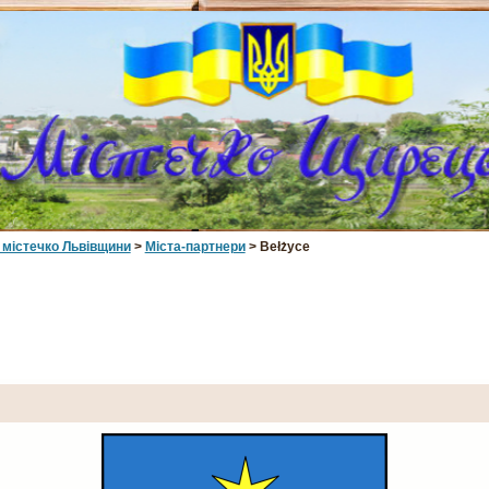
 мiстечко Львiвщини
>
Міста-партнери
> Bełżyce