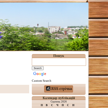
Пошук
Custom Search
Календар публікацій
Серпень 2026
П
В
С
Ч
П
С
Н