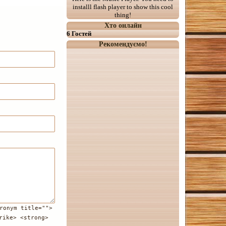
installl flash player to show this cool
thing!
Хто онлайн
6 Гостей
Рекомендуємо!
ronym title="">
rike> <strong>