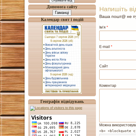
Допомога сайту
Напишіть ві
Гаманці
Ваша пошт@ не пу
Календар свят і подій
Ім’я
*
E-mail
*
Сайт
Коментар
Географія відвідувань
Можна використовув
<b> <blockquote c