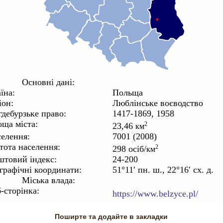
Основні дані:
їна:
Польща
іон:
Люблінське воєводство
дебурзьке право:
1417-1869, 1958
ща міста:
23,46
2
км
елення:
7001 (2008)
тота населення:
298 осіб/
2
км
товий індекс:
24-200
графічні координати:
51°11′ пн. ш., 22°16′ сх. д.
Міська влада:
-сторінка:
https://www.belzyce.pl/
Поширте та додайте в закладки