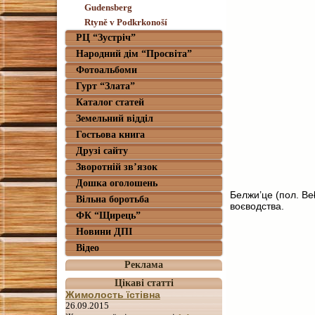
Gudensberg
Rtyně v Podkrkonoší
РЦ “Зустріч”
Народний дім “Просвіта”
Фотоальбоми
Гурт “Злата”
Каталог статей
Земельний відділ
Гостьова книга
Друзі сайту
Зворотній зв’язок
Дошка оголошень
Белжи’це (пол. Be
Вільна боротьба
воєводства.
ФК “Щирець”
Новини ДПІ
Відео
Реклама
Цікаві статті
Жимолость їстівна
26.09.2015