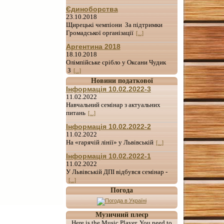
Єдиноборства
23.10.2018
Щирецькі чемпіони За підтримки
Громадської організації
[...]
Аргентина 2018
18.10.2018
Олімпійське срібло у Оксани Чудик
З
[...]
Новини податкової
Інформація 10.02.2022-3
11.02.2022
Навчальний семінар з актуальних
питань
[...]
Інформація 10.02.2022-2
11.02.2022
На «гарячій лінії» у Львівській
[...]
Інформація 10.02.2022-1
11.02.2022
У Львівській ДПІ відбувся семінар -
[...]
Погода
Музичний плеєр
Here is the Music Player. You need to