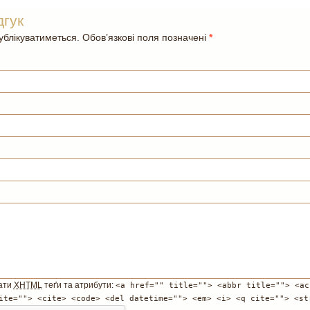
дгук
блікуватиметься. Обов’язкові поля позначені
*
ати
XHTML
теґи та атрибути:
<a href="" title=""> <abbr title=""> <ac
ite=""> <cite> <code> <del datetime=""> <em> <i> <q cite=""> <st