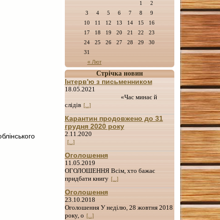
1
2
3
4
5
6
7
8
9
10
11
12
13
14
15
16
17
18
19
20
21
22
23
24
25
26
27
28
29
30
31
« Лют
Стрічка новин
Інтерв'ю з письменником
18.05.2021
«Час минає й
слідів
[...]
Карантин продовжено до 31
грудня 2020 року
2.11.2020
юблінського
[...]
Оголошення
11.05.2019
ОГОЛОШЕННЯ Всім, хто бажає
придбати книгу
[...]
Оголошення
23.10.2018
Оголошення У неділю, 28 жовтня 2018
року, о
[...]