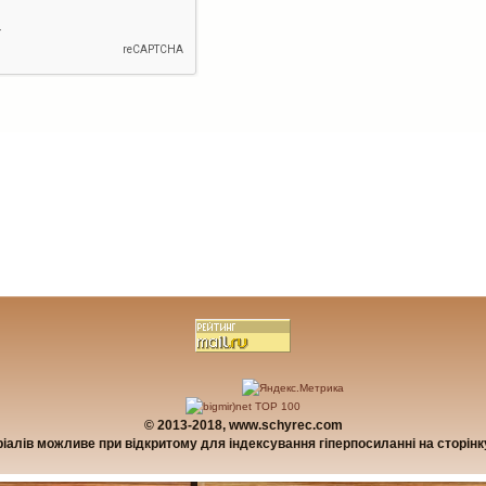
© 2013-2018, www.schyrec.com
алів можливе при відкритому для індексування гіперпосиланні на сторінку