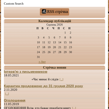
Custom Search
Календар публікацій
Серпень 2026
П
В
С
Ч
П
С
Н
1
2
3
4
5
6
7
8
9
10
11
12
13
14
15
16
17
18
19
20
21
22
23
24
25
26
27
28
29
30
31
« Лют
Стрічка новин
Інтерв'ю з письменником
18.05.2021
«Час минає й слідів
[...]
Карантин продовжено до 31 грудня 2020 року
2.11.2020
[...]
Оголошення
11.05.2019
ОГОЛОШЕННЯ Всім, хто бажає придбати книгу
[...]