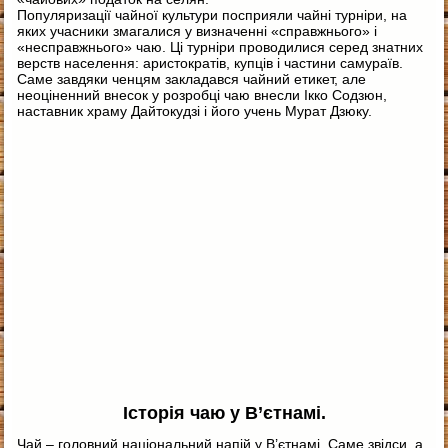
Популяризації чайної культури посприяли чайні турніри, на
яких учасники змагалися у визначенні «справжнього» і
«несправжнього» чаю. Ці турніри проводилися серед знатних
верств населення: аристократів, купців і частини самураїв.
Саме завдяки ченцям закладався чайний етикет, але
неоціненний внесок у розробці чаю внесли Ікко Содзюн,
наставник храму Дайтокудзі і його учень Мурат Дзюку.
Історія чаю у В’єтнамі.
Чай – головний національний напій у В’єтнамі. Саме звідси, а