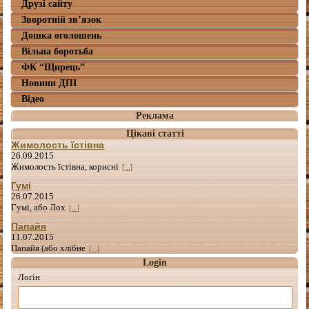
Друзі сайту
Зворотній зв’язок
Дошка оголошень
Вільна боротьба
ФК “Щирець”
Новини ДПІ
Відео
Реклама
Цікаві статті
Жимолость їстівна
26.09.2015
Жимолость їстівна, корисні
[...]
Гумі
26.07.2015
Гумі, або Лох
[...]
Папайя
11.07.2015
Папайя (або хлібне
[...]
Login
Лоґін