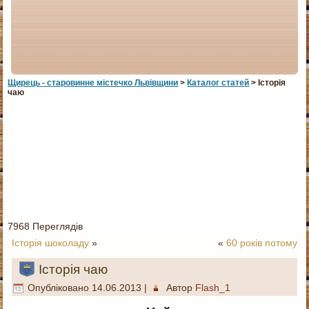
Щирець - старовинне мiстечко Львiвщини
>
Каталог статей
> Історія
чаю
7968 Переглядів
Історія шоколаду
»
«
60 років потому
Історія чаю
Опубліковано
14.06.2013
|
Автор
Flash_1