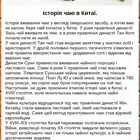
Історія чаю в Китаї.
Історія вживання чаю у вигляді лікарського засобу, а потім вже
як напою бере свій початок у Китаї. У роки правління династії
Хань чай вживали як ліки, а в роки правління династії Тан його
почали пити як напій.
У часи династії Тан чай став модним заняттям у знатних осіб і
аристократії. У другій половині першого тисячоліття з’явилися
нові правила використання чаю: додавання солі і відмова від
варіння чаю.
Династія Сунн привнесла вживання чайного порошку і
листового чаю. Саме в роки її правління чай стає масовим
напоєм. З’явилася Сунськая чайна церемонія, яку пізніше
запозичили японці. Поет Лу Ю у своїй книзі, яку написав в 780
році описує, які сорти чаю були популярними на той час.
Наступним, не дуже приємних етапом історії чаю в Китаї, є
XVIII століття, коли монгольська навала знищила чайні
плантації.
Чайна культура відродилася під час правління династії Мін.
Китайці стали вживати листовий чай, який настоювали в
гарячій воді. Саме цей метод приготування чаю став відомий
європейцям.
У XVIII-XIX століттях Китай переживає політичне потрясіння.
Війни, революції початку ХХ століття завдали великого удару
історії китайського чаю і не тільки чайної культурі, а й чайним
досягненням зокрема.