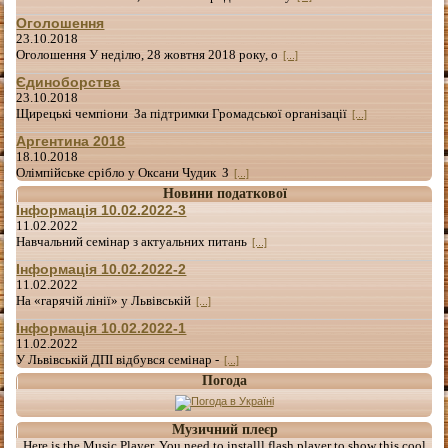
Оголошення
23.10.2018
Оголошення У неділю, 28 жовтня 2018 року, о
[...]
Єдиноборства
23.10.2018
Щирецькі чемпіони За підтримки Громадської організації
[...]
Аргентина 2018
18.10.2018
Олімпійське срібло у Оксани Чудик З
[...]
Новини податкової
Інформація 10.02.2022-3
11.02.2022
Навчальний семінар з актуальних питань
[...]
Інформація 10.02.2022-2
11.02.2022
На «гарячій лінії» у Львівській
[...]
Інформація 10.02.2022-1
11.02.2022
У Львівській ДПІ відбувся семінар -
[...]
Погода
Музичний плеєр
Here is the Music Player. You need to installl flash player to show this cool