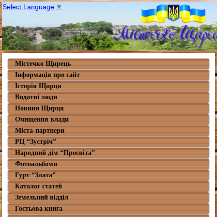
Select Language
▼
Містечко Щирець
Інформація про сайт
Історія Щирця
Видатні люди
Новини Щирця
Очищення влади
Міста-партнери
РЦ “Зустріч”
Народний дім “Просвіта”
Фотоальбоми
Гурт “Злата”
Каталог статей
Земельний відділ
Гостьова книга