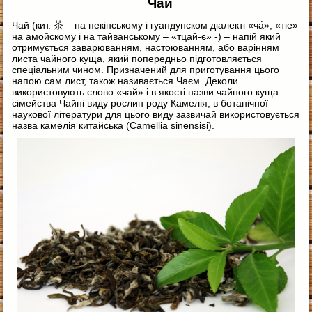
Чай
Чай (кит. 茶 – на пекінському і гуандунском діалекті «ча́», «тіе»
на амойскому і на тайванському – «тцай-є» -) – напій який
отримується заварюванням, настоюванням, або варінням
листа чайного куща, який попередньо підготовляється
спеціальним чином. Призначений для приготування цього
напою сам лист, також називається Чаєм. Деколи
використовують слово «чай» і в якості назви чайного куща –
сімейства Чайні виду рослин роду Камелія, в ботанічної
наукової літератури для цього виду зазвичай використовується
назва камелія китайська (Camellia sinensisi).