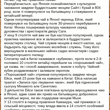
Передбачається, що Японія познайомилася з культурою
чаювання завдяки буддистським ченцям Сайті і Кукай в 804
році, коли ті повернулися на батьківщину з стажування в
китайській імперії.
Однак популяризував чай в Японії чернець Ейтю, який
повернувся на батьківщину поле 30-річного перебування в
Китаї. Монах поширював культуру чаювання серед
духовенства і аристократів двору Саги.
У кінці 9 століття чай вже не був настільки популярний, однак
практика чаювання все ж залишилася в буддистських
монастирях столиці. Чай служив ченцям в якості напою, що
бадьорить під час цілонічних молебнів і служінь. Тому його
вирощували в маленьких чайних садах монастирів і садах
Імператорського палацу.
Спочатку чай в Китаї називався «кубиком», проте коли в 2-й
половині 10 століття китайці перейшли на «порошковий чай»,
ця назва, як і спосіб заварювання, зникли з побуту. Чайний
кубик роздавлювали і заливали окропом.
«Порошковий чай» отримав популярність завдяки ченцю
Ейси, який 23 роки був на навчанні в Китаї. Ейса написав
трактат «Записи про лікування чаєм», який був піднесений
сьогуну Мінамото але Санетомо.
З діяльністю Ейси також пов’язана культура вирощування чаю
в Японії, адже саме він привіз на батьківщину доброякісні
китайські зерна, які він подарував ченцеві Мьое.
У 13 столітті в період правління Камакура, чай прижився і в
сільській місцевості, тому влада ввела в 14 столітті особливий
«чайових» податок на селян.