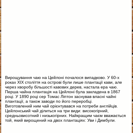
Вирощування чаю на Цейлоні почалося випадково. У 60-х
роках ХІХ століття на острові були лише плантації кави, але
через хворобу більшості кавових дерев, настала ера чаю.
Перша чайна плантація на Цейлоні була закладена в 1867
році. У 1890 році сер Томас Ліптон заснував власні чайні
плантації, а також заводи по його переробці.
Виготовлений ним чай орієнтувався на потреби англійців.
Цейлонський чай ділиться на три види: високогірний,
средньовисотний і низькогірних. Найкращим чаєм вважається
той, який вирощений на двох плантаціях: Уви і Димбули.