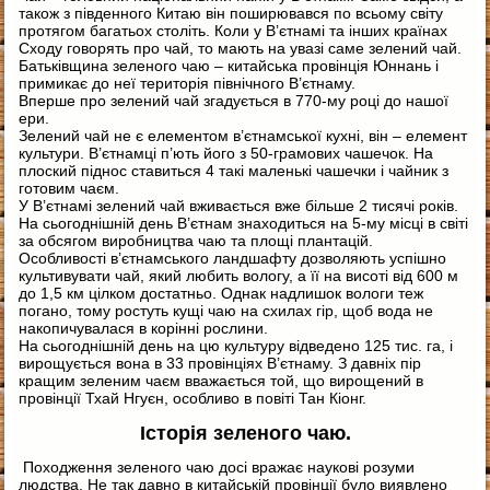
також з південного Китаю він поширювався по всьому світу
протягом багатьох століть. Коли у В’єтнамі та інших країнах
Сходу говорять про чай, то мають на увазі саме зелений чай.
Батьківщина зеленого чаю – китайська провінція Юннань і
примикає до неї територія північного В’єтнаму.
Вперше про зелений чай згадується в 770-му році до нашої
ери.
Зелений чай не є елементом в’єтнамської кухні, він – елемент
культури. В’єтнамці п’ють його з 50-грамових чашечок. На
плоский піднос ставиться 4 такі маленькі чашечки і чайник з
готовим чаєм.
У В’єтнамі зелений чай вживається вже більше 2 тисячі років.
На сьогоднішній день В’єтнам знаходиться на 5-му місці в світі
за обсягом виробництва чаю та площі плантацій.
Особливості в’єтнамського ландшафту дозволяють успішно
культивувати чай, який любить вологу, а її на висоті від 600 м
до 1,5 км цілком достатньо. Однак надлишок вологи теж
погано, тому ростуть кущі чаю на схилах гір, щоб вода не
накопичувалася в корінні рослини.
На сьогоднішній день на цю культуру відведено 125 тис. га, і
вирощується вона в 33 провінціях В’єтнаму. З давніх пір
кращим зеленим чаєм вважається той, що вирощений в
провінції Тхай Нгуєн, особливо в повіті Тан Кіонг.
Історія зеленого чаю.
Походження зеленого чаю досі вражає наукові розуми
людства. Не так давно в китайській провінції було виявлено