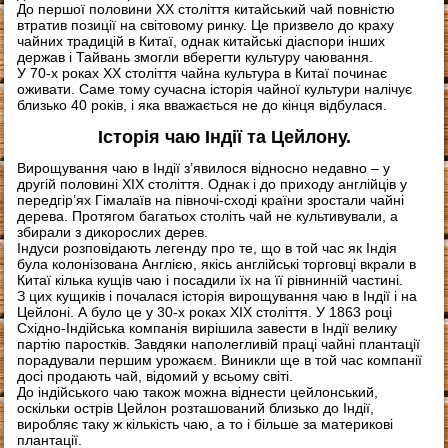
До першої половини ХХ століття китайський чай повністю
втратив позиції на світовому ринку. Це призвело до краху
чайних традицій в Китаї, однак китайські діаспори інших
держав і Тайвань змогли вберегти культуру чаювання.
У 70-х роках ХХ століття чайна культура в Китаї починає
оживати. Саме тому сучасна історія чайної культури налічує
близько 40 років, і яка вважається не до кінця відбулася.
Історія чаю Індії та Цейлону.
Вирощування чаю в Індії з’явилося відносно недавно – у
другій половині ХІХ століття. Однак і до приходу англійців у
передгір’ях Гімалаїв на півночі-сході країни зростали чайні
дерева. Протягом багатьох століть чай не культивували, а
збирали з дикорослих дерев.
Індуси розповідають легенду про те, що в той час як Індія
була колонізована Англією, якісь англійські торговці вкрали в
Китаї кілька кущів чаю і посадили їх на її рівнинній частині.
З цих кущиків і почалася історія вирощування чаю в Індії і на
Цейлоні. А було це у 30-х роках ХІХ століття. У 1863 році
Східно-Індійська компанія вирішила завести в Індії велику
партію паростків. Завдяки наполегливій праці чайні плантації
порадували першим урожаєм. Виникли ще в той час компанії
досі продають чай, відомий у всьому світі.
До індійського чаю також можна віднести цейлонський,
оскільки острів Цейлон розташований близько до Індії,
виробляє таку ж кількість чаю, а то і більше за материкові
плантації.