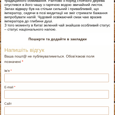
традиційного обмивання. Раптово з поряд стоячого дерева
опустився в його чашу з гарячою водою звичайний листок.
Запах відвару був на стільки сильний і привабливий, що
імператор, сидячи в позі медитації не зміг стримати бажання
випробувати напій. Чудовий освіжаючий смак чаю вразив
імператора до глибини душі.
З того моменту в Китаї зелений чай знайшов особливий статус
– статус національного напою.
Поширте та додайте в закладки
Напишіть відгук
Ваша пошт@ не публікуватиметься. Обов’язкові поля
позначені
*
Ім’я
*
E-mail
*
Сайт