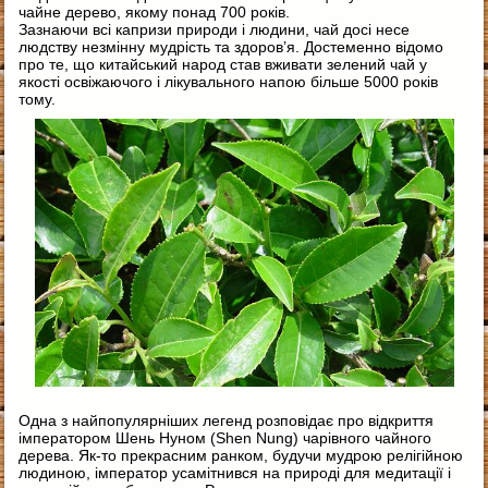
чайне дерево, якому понад 700 років.
Зазнаючи всі капризи природи і людини, чай досі несе
людству незмінну мудрість та здоров’я. Достеменно відомо
про те, що китайський народ став вживати зелений чай у
якості освіжаючого і лікувального напою більше 5000 років
тому.
Одна з найпопулярніших легенд розповідає про відкриття
імператором Шень Нуном (Shen Nung) чарівного чайного
дерева. Як-то прекрасним ранком, будучи мудрою релігійною
людиною, імператор усамітнився на природі для медитації і