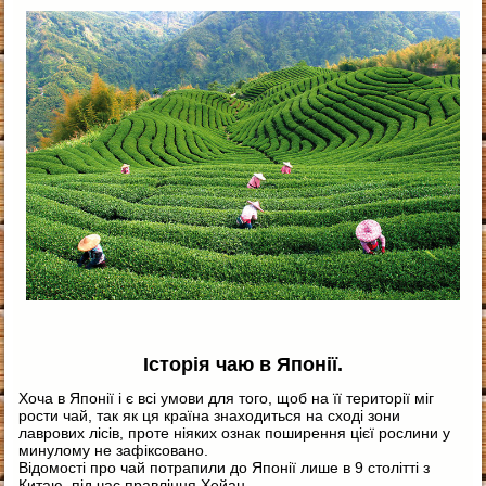
Історія чаю в Японії.
Хоча в Японії і є всі умови для того, щоб на її території міг
рости чай, так як ця країна знаходиться на сході зони
лаврових лісів, проте ніяких ознак поширення цієї рослини у
минулому не зафіксовано.
Відомості про чай потрапили до Японії лише в 9 столітті з
Китаю, під час правління Хейан.