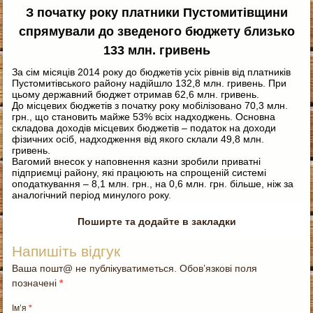
З початку року платники Пустомитівщини
спрямували до зведеного бюджету близько
133 млн. гривень
За сім місяців 2014 року до бюджетів усіх рівнів від платників
Пустомитівського району надійшло 132,8 млн. гривень. При
цьому державний бюджет отримав 62,6 млн. гривень.
До місцевих бюджетів з початку року мобілізовано 70,3 млн.
грн., що становить майже 53% всіх надходжень. Основна
складова доходів місцевих бюджетів – податок на доходи
фізичних осіб, надходження від якого склали 49,8 млн.
гривень.
Вагомий внесок у наповнення казни зробили приватні
підприємці району, які працюють на спрощеній системі
оподаткування – 8,1 млн. грн., на 0,6 млн. грн. більше, ніж за
аналогічний період минулого року.
Поширте та додайте в закладки
Напишіть відгук
Ваша пошт@ не публікуватиметься. Обов’язкові поля
позначені
*
Ім’я
*