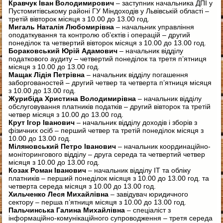
Кравчук Іван Володимирович
– заступник начальника ДПІ у
Пустомитівському районі ГУ Міндоходів у Львівській області –
третій вівторок місяця з 10.00 до 13.00 год.
Мигаль Наталія Любомирівна
– начальник управління
оподаткування та контролю об’єктів і операцій – другий
понеділок та четвертий вівторок місяця з 10.00 до 13.00 год.
Бораковський Юрій Адамович
– начальник відділу
податкового аудиту – четвертий понеділок та третя п’ятниця
місяця з 10.00 до 13.00 год.
Мащак Лідія Петрівна
– начальник відділу погашення
заборгованостей – другий четвер та четверта п’ятниця місяця
з 10.00 до 13.00 год.
Журибіда Христина Володимирівна
– начальник відділу
обслуговування платників податків – другий вівторок та третій
четвер місяця з 10.00 до 13.00 год.
Крут Ігор Іванович
– начальник відділу доходів і зборів з
фізичних осіб – перший четвер та третій понеділок місяця з
10.00 до 13.00 год.
Міляновський Петро Іванович
– начальник координаційно-
моніторингового відділу – друга середа та четвертий четвер
місяця з 10.00 до 13.00 год.
Козак Роман Іванович
– начальник відділу ІТ та обліку
платників – перший понеділок місяця з 10.00 до 13.00 год. та
четверта середа місяця з 10.00 до 13.00 год.
Хильченко Леся Михайлівна
– завідувач юридичного
сектору – перша п’ятниця місяця з 10.00 до 13.00 год.
Пальчинська Галина Михайлівна
– спеціаліст з
інформаційно-комунікаційного супроводження – третя середа