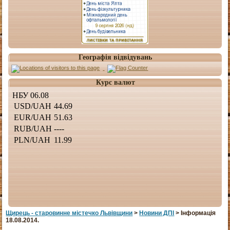
Географія відвідувань
Курс валют
Щирець - старовинне мiстечко Львiвщини
>
Новини ДПІ
> Інформація
18.08.2014.