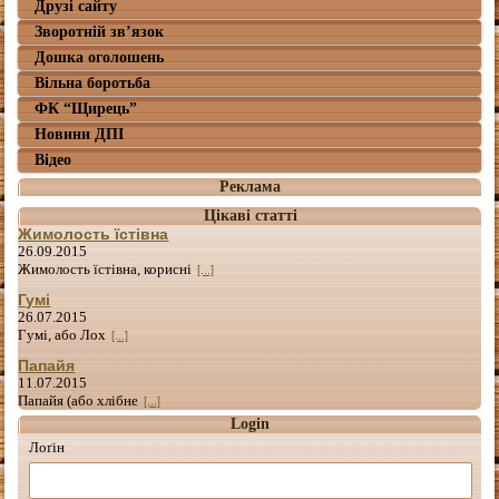
Друзі сайту
Зворотній зв’язок
Дошка оголошень
Вільна боротьба
ФК “Щирець”
Новини ДПІ
Відео
Реклама
Цікаві статті
Жимолость їстівна
26.09.2015
Жимолость їстівна, корисні
[...]
Гумі
26.07.2015
Гумі, або Лох
[...]
Папайя
11.07.2015
Папайя (або хлібне
[...]
Login
Лоґін