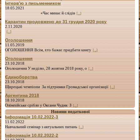
Інтерв'ю з письменником
18.05.2021
«Час минає й слідів
[...]
Карантин продовжено до 31 грудня 2020 року
2.11.2020
[...]
Оголошення
11.05.2019
ОГОЛОШЕННЯ Всім, хто бажає придбати книгу
[...]
Оголошення
23.10.2018
Оголошення У неділю, 28 жовтня 2018 року, о
[...]
Єдиноборства
23.10.2018
Щирецькі чемпіони За підтримки Громадської організації
[...]
Аргентина 2018
18.10.2018
Олімпійське срібло у Оксани Чудик З
[...]
Новини податкової
Інформація 10.02.2022-3
11.02.2022
Навчальний семінар з актуальних питань
[...]
Інформація 10.02.2022-2