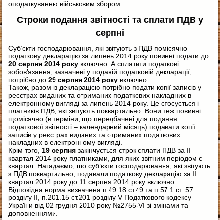
оподаткуванню військовим збором.
Строки подання звітності та сплати ПДВ у
серпні
Суб’єкти господарювання, які звітують з ПДВ помісячно
податкову декларацію за липень 2014 року повинні подати до
20 серпня 2014 року
включно. А сплатити податкові
зобов’язання, зазначені у поданій податковій декларації,
потрібно до
29 серпня 2014 року
включно.
Також, разом із декларацією потрібно подати копії записів у
реєстрах виданих та отриманих податкових накладних в
електронному вигляді за липень 2014 року. Це стосується і
платників ПДВ, які звітують поквартально. Вони теж повинні
щомісячно (в терміни, що передбачені для подання
податкової звітності – календарний місяць) подавати копії
записів у реєстрах виданих та отриманих податкових
накладних в електронному вигляді.
Крім того,
19 серпня
закінчується строк сплати ПДВ за IІ
квартал 2014 року платниками, для яких звітним періодом є
квартал. Нагадаємо, що суб’єкти господарювання, які звітують
з ПДВ поквартально, подавали податкову декларацію за IІ
квартал 2014 року до 11 серпня 2014 року включно.
Відповідна норма визначена п.49.18 ст.49 та п.57.1 ст. 57
розділу II, п.201.15 ст.201 розділу V Податкового кодексу
України від 02 грудня 2010 року №2755-VI зі змінами та
доповненнями.