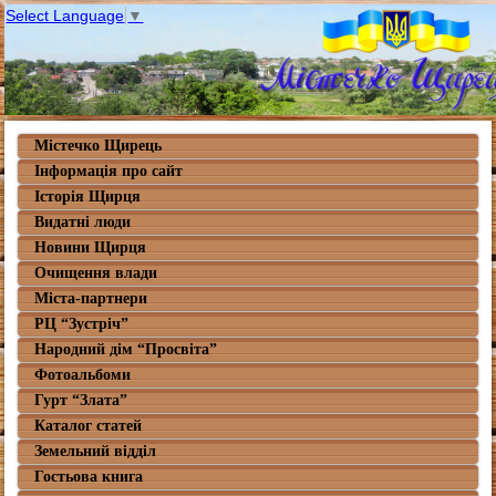
Select Language
▼
Містечко Щирець
Інформація про сайт
Історія Щирця
Видатні люди
Новини Щирця
Очищення влади
Міста-партнери
РЦ “Зустріч”
Народний дім “Просвіта”
Фотоальбоми
Гурт “Злата”
Каталог статей
Земельний відділ
Гостьова книга