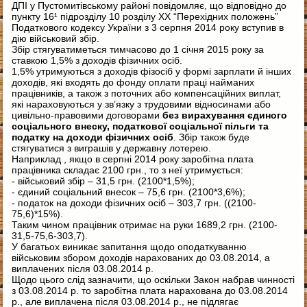
ДПІ у Пустомитівському районі повідомляє, що відповідно до
пункту 16¹ підрозділу 10 розділу XX “Перехідних положень”
Податкового кодексу України з 3 серпня 2014 року вступив в
дію військовий збір.
Збір стягуватиметься тимчасово до 1 січня 2015 року за
ставкою 1,5% з доходів фізичних осіб.
1,5% утримуються з доходів фізосіб у формі зарплати й інших
доходів, які входять до фонду оплати праці найманих
працівників, а також з поточних або компенсаційних виплат,
які нараховуються у зв’язку з трудовими відносинами або
цивільно-правовими договорами
без вирахування єдиного
соціального внеску, податкової соціальної пільги та
податку на доходи фізичних осіб
. Збір також буде
стягуватися з виграшів у державну лотерею.
Наприклад , якщо в серпні 2014 року заробітна плата
працівника складає 2100 грн., то з неї утримується:
- військовий збір – 31,5 грн. (2100*1,5%);
- єдиний соціальний внесок – 75,6 грн. (2100*3,6%);
- податок на доходи фізичних осіб – 303,7 грн. ((2100-
75,6)*15%).
Таким чином працівник отримає на руки 1689,2 грн. (2100-
31,5-75,6-303,7).
У багатьох виникає запитання щодо оподаткуванню
військовим збором доходів нарахованих до 03.08.2014, а
виплачених після 03.08.2014 р.
Щодо цього слід зазначити, що оскільки Закон набрав чинності
з 03.08.2014 р. то заробітна плата нарахована до 03.08.2014
р., але виплачена після 03.08.2014 р., не підлягає