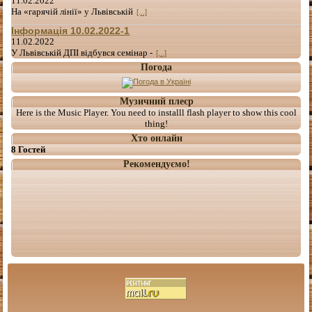
11.02.2022
На «гарячій лінії» у Львівській
[...]
Інформація 10.02.2022-1
11.02.2022
У Львівській ДПІ відбувся семінар -
[...]
Погода
Музичний плеєр
Here is the Music Player. You need to installl flash player to show this cool
thing!
Хто онлайн
8 Гостей
Рекомендуємо!