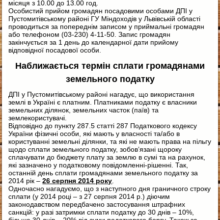
місяця з 10.00 до 13.00 год.
Особистий прийом громадян посадовими особами ДПІ у
Пустомитівському районі ГУ Міндоходів у Львівській області
проводиться за попереднім записом у приймальні громадян
або телефоном (03-230) 4-11-50. Запис громадян
закінчується за 1 день до календарної дати прийому
відповідної посадової особи.
Наближається термін сплати громадянами
земельного податку
ДПІ у Пустомитівському районі нагадує, що використання
землі в Україні є платним. Платниками податку є власники
земельних ділянок, земельних часток (паїв) та
землекористувачі.
Відповідно до пункту 287.5 статті 287 Податкового кодексу
України фізичні особи, які мають у власності та/або в
користуванні земельні ділянки, та які не мають права на пільгу
щодо сплати земельного податку, зобов’язані щороку
сплачувати до бюджету плату за землю в сумі та на рахунок,
які зазначено у податковому повідомленні-рішенні. Так,
останній день сплати громадянами земельного податку за
2014 рік –
26 серпня 2014 року
.
Одночасно нагадуємо, що з наступного дня граничного строку
сплати (у 2014 році – з 27 серпня 2014 р.) діючим
законодавством передбачено застосування штрафних
санкцій: у разі затримки сплати податку до 30 днів – 10%,
більше 30 днів – 20% від суми податкового боргу. Також за