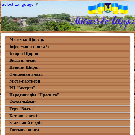
Select Language
▼
Містечко Щирець
Інформація про сайт
Історія Щирця
Видатні люди
Новини Щирця
Очищення влади
Міста-партнери
РЦ “Зустріч”
Народний дім “Просвіта”
Фотоальбоми
Гурт “Злата”
Каталог статей
Земельний відділ
Гостьова книга