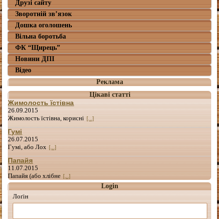
Друзі сайту
Зворотній зв’язок
Дошка оголошень
Вільна боротьба
ФК “Щирець”
Новини ДПІ
Відео
Реклама
Цікаві статті
Жимолость їстівна
26.09.2015
Жимолость їстівна, корисні
[...]
Гумі
26.07.2015
Гумі, або Лох
[...]
Папайя
11.07.2015
Папайя (або хлібне
[...]
Login
Лоґін