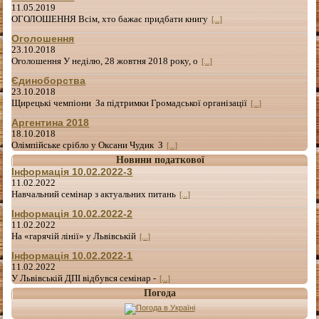
11.05.2019
ОГОЛОШЕННЯ Всім, хто бажає придбати книгу
[...]
Оголошення
23.10.2018
Оголошення У неділю, 28 жовтня 2018 року, о
[...]
Єдиноборства
23.10.2018
Щирецькі чемпіони За підтримки Громадської організації
[...]
Аргентина 2018
18.10.2018
Олімпійське срібло у Оксани Чудик З
[...]
Новини податкової
Інформація 10.02.2022-3
11.02.2022
Навчальний семінар з актуальних питань
[...]
Інформація 10.02.2022-2
11.02.2022
На «гарячій лінії» у Львівській
[...]
Інформація 10.02.2022-1
11.02.2022
У Львівській ДПІ відбувся семінар -
[...]
Погода