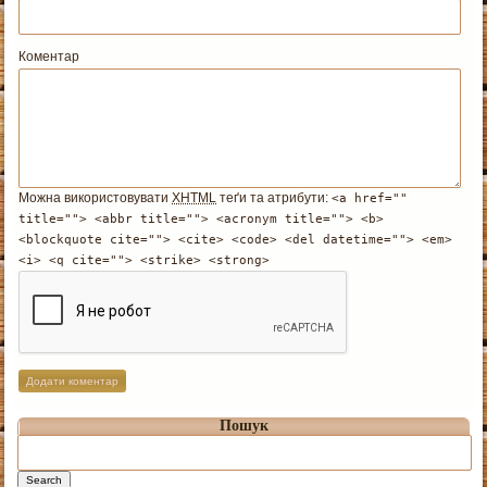
Коментар
Можна використовувати
XHTML
теґи та атрибути:
<a href=""
title=""> <abbr title=""> <acronym title=""> <b>
<blockquote cite=""> <cite> <code> <del datetime=""> <em>
<i> <q cite=""> <strike> <strong>
Пошук