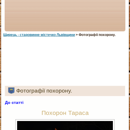
Щирець - старовинне мiстечко Львiвщини
> Фотографії похорону.
Фотографії похорону.
До статті
Похорон Тараса