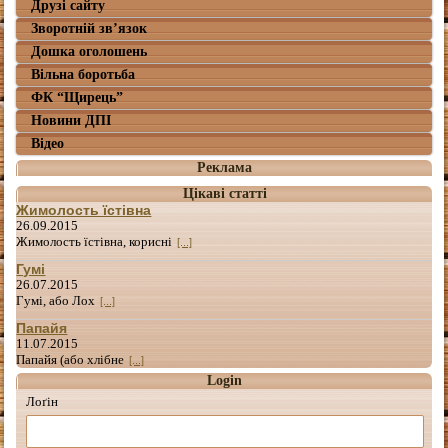
Друзі сайту
Зворотній зв’язок
Дошка оголошень
Вільна боротьба
ФК “Щирець”
Новини ДПІ
Відео
Реклама
Цікаві статті
Жимолость їстівна
26.09.2015
Жимолость їстівна, корисні
[...]
Гумі
26.07.2015
Гумі, або Лох
[...]
Папайя
11.07.2015
Папайя (або хлібне
[...]
Login
Лоґін