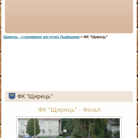
Щирець - старовинне мiстечко Львiвщини
> ФК “Щирець”
ФК “Щирець”
ФК “Щирець” - Фінал