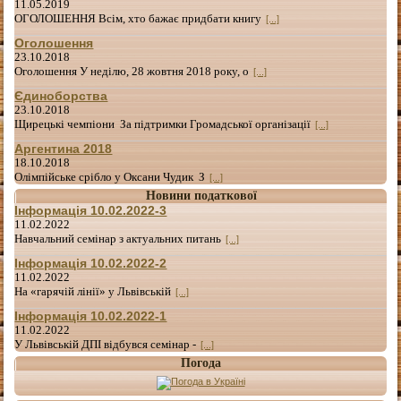
11.05.2019
ОГОЛОШЕННЯ Всім, хто бажає придбати книгу
[...]
Оголошення
23.10.2018
Оголошення У неділю, 28 жовтня 2018 року, о
[...]
Єдиноборства
23.10.2018
Щирецькі чемпіони За підтримки Громадської організації
[...]
Аргентина 2018
18.10.2018
Олімпійське срібло у Оксани Чудик З
[...]
Новини податкової
Інформація 10.02.2022-3
11.02.2022
Навчальний семінар з актуальних питань
[...]
Інформація 10.02.2022-2
11.02.2022
На «гарячій лінії» у Львівській
[...]
Інформація 10.02.2022-1
11.02.2022
У Львівській ДПІ відбувся семінар -
[...]
Погода