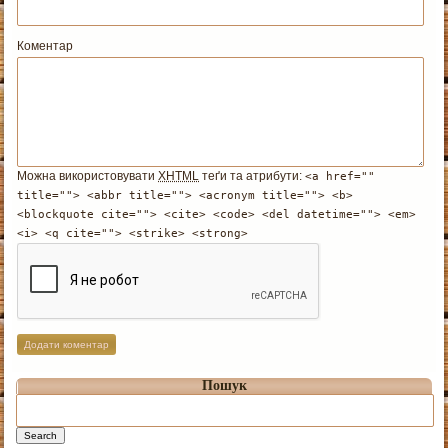
Коментар
Можна використовувати
XHTML
теґи та атрибути:
<a href=""
title=""> <abbr title=""> <acronym title=""> <b>
<blockquote cite=""> <cite> <code> <del datetime=""> <em>
<i> <q cite=""> <strike> <strong>
Пошук