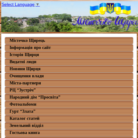
Select Language
▼
Містечко Щирець
Інформація про сайт
Історія Щирця
Видатні люди
Новини Щирця
Очищення влади
Міста-партнери
РЦ “Зустріч”
Народний дім “Просвіта”
Фотоальбоми
Гурт “Злата”
Каталог статей
Земельний відділ
Гостьова книга