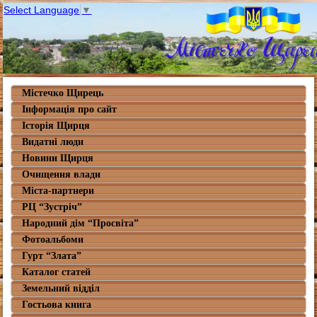
Select Language
▼
Містечко Щирець
Інформація про сайт
Історія Щирця
Видатні люди
Новини Щирця
Очищення влади
Міста-партнери
РЦ “Зустріч”
Народний дім “Просвіта”
Фотоальбоми
Гурт “Злата”
Каталог статей
Земельний відділ
Гостьова книга