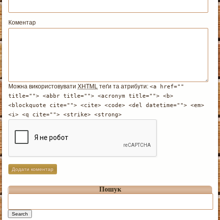
Коментар
Можна використовувати
XHTML
теґи та атрибути:
<a href=""
title=""> <abbr title=""> <acronym title=""> <b>
<blockquote cite=""> <cite> <code> <del datetime=""> <em>
<i> <q cite=""> <strike> <strong>
Пошук