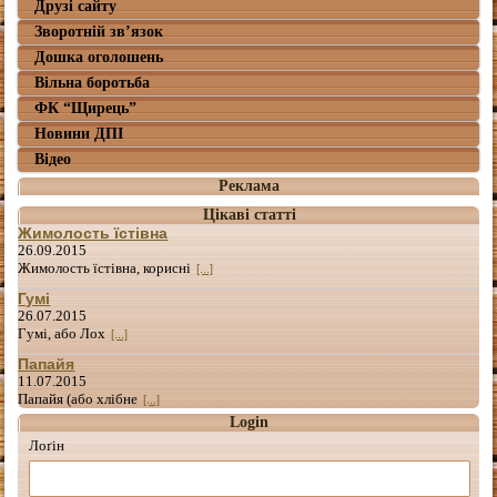
Друзі сайту
Зворотній зв’язок
Дошка оголошень
Вільна боротьба
ФК “Щирець”
Новини ДПІ
Відео
Реклама
Цікаві статті
Жимолость їстівна
26.09.2015
Жимолость їстівна, корисні
[...]
Гумі
26.07.2015
Гумі, або Лох
[...]
Папайя
11.07.2015
Папайя (або хлібне
[...]
Login
Лоґін