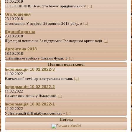
11.05.2019
ОГОЛОШЕННЯ Всім, хто бажає придбати книгу
[...]
Оголошення
23.10.2018
Оголошення У неділю, 28 жовтня 2018 року, о
[...]
Єдиноборства
23.10.2018
Щирецькі чемпіони За підтримки Громадської організації
[...]
Аргентина 2018
18.10.2018
Олімпійське срібло у Оксани Чудик З
[...]
Новини податкової
Інформація 10.02.2022-3
11.02.2022
Навчальний семінар з актуальних питань
[...]
Інформація 10.02.2022-2
11.02.2022
На «гарячій лінії» у Львівській
[...]
Інформація 10.02.2022-1
11.02.2022
У Львівській ДПІ відбувся семінар -
[...]
Погода