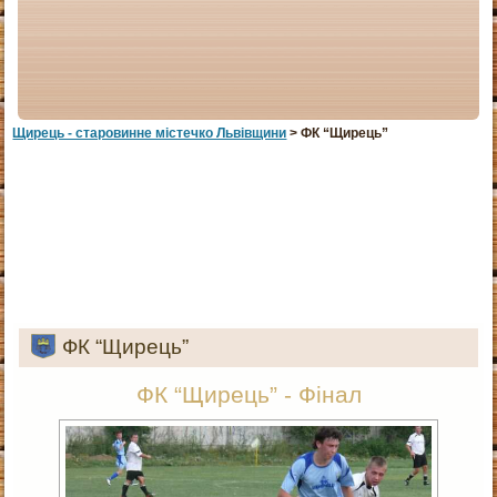
Щирець - старовинне мiстечко Львiвщини
> ФК “Щирець”
ФК “Щирець”
ФК “Щирець” - Фінал