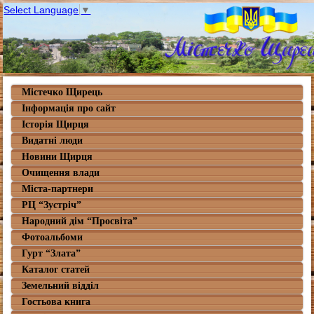
Select Language
▼
Містечко Щирець
Інформація про сайт
Історія Щирця
Видатні люди
Новини Щирця
Очищення влади
Міста-партнери
РЦ “Зустріч”
Народний дім “Просвіта”
Фотоальбоми
Гурт “Злата”
Каталог статей
Земельний відділ
Гостьова книга