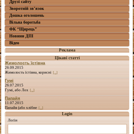
Друзі сайту
Зворотній зв’язок
Дошка оголошень
Вільна боротьба
ФК “Щирець”
Новини ДПІ
Відео
Реклама
Цікаві статті
Жимолость їстівна
26.09.2015
Жимолость їстівна, корисні
[...]
Гумі
26.07.2015
Гумі, або Лох
[...]
Папайя
11.07.2015
Папайя (або хлібне
[...]
Login
Лоґін