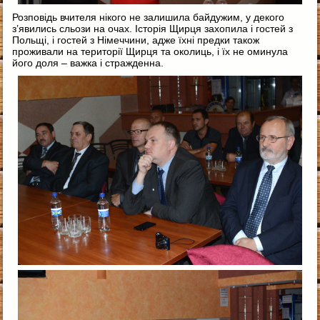
Розповідь вчителя нікого не залишила байдужим, у декого
з’явились сльози на очах. Історія Щирця захопила і гостей з
Польщі, і гостей з Німеччини, адже їхні предки також
проживали на території Щирця та околиць, і їх не оминула
його доля – важка і стражденна.