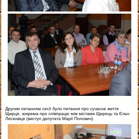
Другим питанням сесії було питання про сучасне життя
Щирця, зокрема про співпрацю між містами Щирець та Єльч-
Лясковіце (виступ депутата Марії Попович).