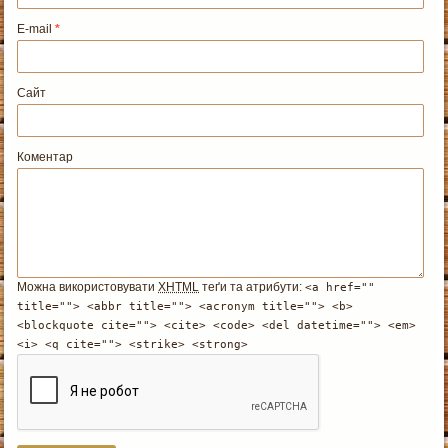
E-mail
*
Сайт
Коментар
Можна використовувати
XHTML
теґи та атрибути:
<a href=""
title=""> <abbr title=""> <acronym title=""> <b>
<blockquote cite=""> <cite> <code> <del datetime=""> <em>
<i> <q cite=""> <strike> <strong>