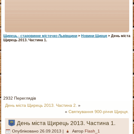
Щирець - старовинне мiстечко Львiвщини
>
Новини Щирця
> День міста
Щирець 2013. Частина 1.
2932 Переглядів
День міста Щирець 2013. Частина 2.
»
«
Святкування 900-річчя Щирця.
День міста Щирець 2013. Частина 1.
Опубліковано
26.09.2013
|
Автор
Flash_1