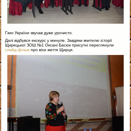
Гімн України звучав дуже урочисто.
Далі відбувся екскурс у минуле. Завдяки вчителю історії
Щирецької ЗОШ №1 Оксані Басюк присутні переглянули
слайд-фільм
про віхи життя Щирця.