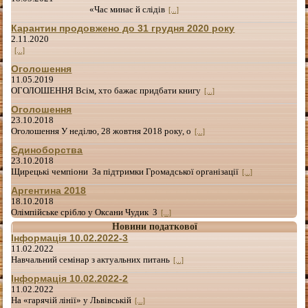
«Час минає й слідів
[...]
Карантин продовжено до 31 грудня 2020 року
2.11.2020
[...]
Оголошення
11.05.2019
ОГОЛОШЕННЯ Всім, хто бажає придбати книгу
[...]
Оголошення
23.10.2018
Оголошення У неділю, 28 жовтня 2018 року, о
[...]
Єдиноборства
23.10.2018
Щирецькі чемпіони За підтримки Громадської організації
[...]
Аргентина 2018
18.10.2018
Олімпійське срібло у Оксани Чудик З
[...]
Новини податкової
Інформація 10.02.2022-3
11.02.2022
Навчальний семінар з актуальних питань
[...]
Інформація 10.02.2022-2
11.02.2022
На «гарячій лінії» у Львівській
[...]