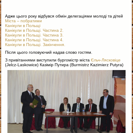
Адже цього року відбувся обмін делегаціями молоді та дітей
Міста – побратими
Канікули в Польщі
Канікули в Польщі. Частина 2.
Канікули в Польщі. Частина 3.
Канікули в Польщі. Частина 4.
Канікули в Польщі. Закінчення.
Після цього головуючий надав слово гостям.
З привітаннями виступили бургомістр міста
Єльч-Лясковіце
(Jelcz-Laskowice) Казімір Путира (Burmistrz Kazimierz Putyra)