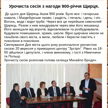
Урочиста сесія з нагоди 900-річчя Щирця.
До цього дня Щирець йшов 900 років. Було все: і татарська
навала, і Магдебурське право; і радість, і печаль; і день, і ніч…
Вогонь, вода і мідні труби. Через все це перейшов сивочолий
Щирець. Разом з ним мандрували через віки його мешканці.
Його захищали від ворогів, відновлювали та розбудовували,
будували помешкання, храми, школи. Вірні щирчани ніколи не
ганьбили свого міста, а жили, любили і берегли пам’ять з
покоління в покоління.
Святкування Дня міста цього року розпочалося урочистою
сесією 20 вересня у приміщенні центру “Зустріч”. Рівно на 18-
00 зійшлися і депутати, і члени виконкому, і гості з Німеччини
та Польщі.
Урочисту сесію розпочав голова селища Михайло Бродич.