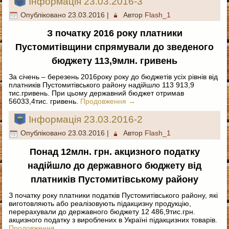
Інформація 23.03.2016-3
Опубліковано
23.03.2016
|
Автор
Flash_1
З початку 2016 року платники
Пустомитівщини спрямували до зведеного
бюджету 113,9млн. гривень
За січень – березень 2016року року до бюджетів усіх рівнів від
платників Пустомитівського району надійшло 113 913,9
тис.гривень. При цьому державний бюджет отримав
56033,4тис. гривень.
Продовження
→
Інформація 23.03.2016-2
Опубліковано
23.03.2016
|
Автор
Flash_1
Понад 12млн. грн. акцизного податку
надійшло до державного бюджету від
платників Пустомитівському району
З початку року платники податків Пустомитівського району, які
виготовляють або реалізовують підакцизну продукцію,
перерахували до державного бюджету 12 486,9тис.грн.
акцизного податку з вироблених в Україні підакцизних товарів.
Продовження
→