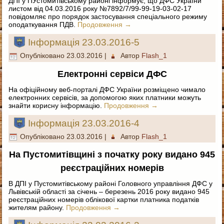
ДПІ у ПУстомитівському районі інформує, що ДФС України
листом від 04.03.2016 року №7892/7/99-99-19-03-02-17
повідомляє про порядок застосування спеціального режиму
оподаткування ПДВ.
Продовження
→
Інформація 23.03.2016-5
Опубліковано
23.03.2016
|
Автор
Flash_1
Електронні сервіси ДФС
На офіційному веб-порталі ДФС України розміщено чимало
електронних сервісів, за допомогою яких платники можуть
знайти корисну інформацію.
Продовження
→
Інформація 23.03.2016-4
Опубліковано
23.03.2016
|
Автор
Flash_1
На Пустомитівщині з початку року видано 945
реєстраційних номерів
В ДПІ у Пустомитівському районі Головного управління ДФС у
Львівській області за січень – березень 2016 року видано 945
реєстраційних номерів облікової картки платника податків
жителям району.
Продовження
→