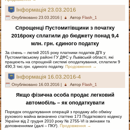
Інформація 23.03.2016
Опубліковано
23.03.2016
|
Автор
Flash_1
Спрощенці Пустомитівщини з початку
2016року сплатили до бюджету понад 9,4
млн. грн. єдиного податку
За січень – лютий 2015 року платники податків ДПІ у
Пустомитівському районі ГУ ДФС у Львівській області, які
працюють на спрощеній системі оподаткування, сплатили 9
490,3 тис.грн. єдиного податку.
Продовження
→
Інформація 16.03.2016-4
Опубліковано
16.03.2016
|
Автор
Flash_1
Якщо фізична особа продає легковий
автомобіль – як оподаткувати
Порядок оподаткування операцій з продажу або обміну
рухомого майна визначено статтею 173 Податкового кодексу
України від 2 грудня 2010 року № 2755-VI із змінами та
доповненнями (далі – ПКУ).
Продовження
→