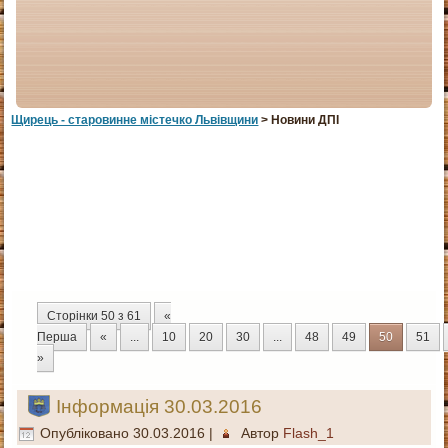
Щирець - старовинне мiстечко Львiвщини
> Новини ДПІ
Сторінки 50 з 61
«
Перша
«
...
10
20
30
...
48
49
50
51
»
Інформація 30.03.2016
Опубліковано
30.03.2016
|
Автор
Flash_1