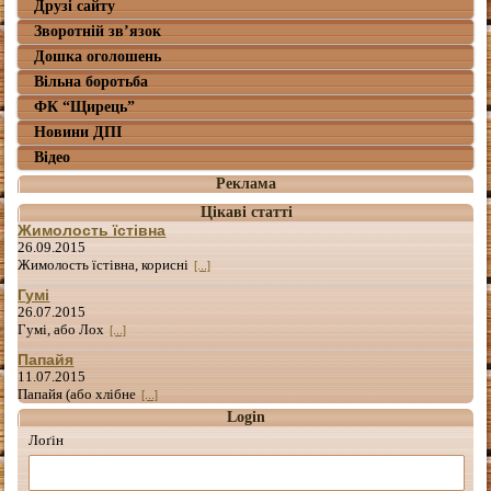
Друзі сайту
Зворотній зв’язок
Дошка оголошень
Вільна боротьба
ФК “Щирець”
Новини ДПІ
Відео
Реклама
Цікаві статті
Жимолость їстівна
26.09.2015
Жимолость їстівна, корисні
[...]
Гумі
26.07.2015
Гумі, або Лох
[...]
Папайя
11.07.2015
Папайя (або хлібне
[...]
Login
Лоґін