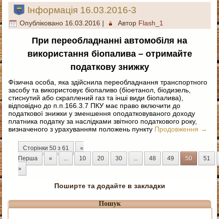
Інформація 16.03.2016-3
Опубліковано
16.03.2016
|
Автор
Flash_1
При переобладнанні автомобіля на
використання біопалива – отримайте
податкову знижку
Фізична особа, яка здійснила переобладнання транспортного
засобу та використовує біопаливо (біоетанол, біодизель,
стиснутий або скраплений газ та інші види біопалива),
відповідно до п.п.166.3.7 ПКУ має право включити до
податкової знижки у зменшення оподатковуваного доходу
платника податку за наслідками звітного податкового року,
визначеного з урахуванням положень пункту
Продовження
→
Сторінки 50 з 61
«
Перша
«
...
10
20
30
...
48
49
50
51
»
Поширте та додайте в закладки
Пошук