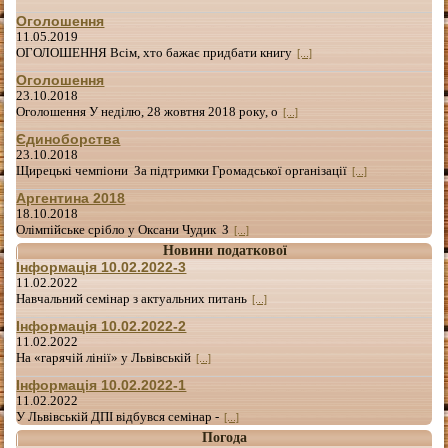
Оголошення
11.05.2019
ОГОЛОШЕННЯ Всім, хто бажає придбати книгу
[...]
Оголошення
23.10.2018
Оголошення У неділю, 28 жовтня 2018 року, о
[...]
Єдиноборства
23.10.2018
Щирецькі чемпіони За підтримки Громадської організації
[...]
Аргентина 2018
18.10.2018
Олімпійське срібло у Оксани Чудик З
[...]
Новини податкової
Інформація 10.02.2022-3
11.02.2022
Навчальний семінар з актуальних питань
[...]
Інформація 10.02.2022-2
11.02.2022
На «гарячій лінії» у Львівській
[...]
Інформація 10.02.2022-1
11.02.2022
У Львівській ДПІ відбувся семінар -
[...]
Погода