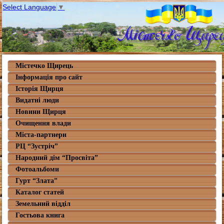
Select Language
▼
Містечко Щирець
Інформація про сайт
Історія Щирця
Видатні люди
Новини Щирця
Очищення влади
Міста-партнери
РЦ “Зустріч”
Народний дім “Просвіта”
Фотоальбоми
Гурт “Злата”
Каталог статей
Земельний відділ
Гостьова книга