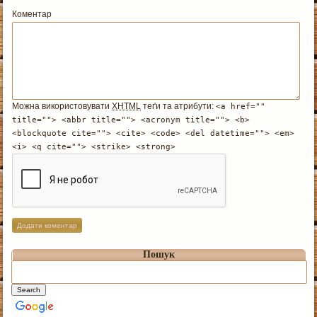
Коментар
Можна використовувати
XHTML
теґи та атрибути:
<a href=""
title=""> <abbr title=""> <acronym title=""> <b>
<blockquote cite=""> <cite> <code> <del datetime=""> <em>
<i> <q cite=""> <strike> <strong>
Пошук