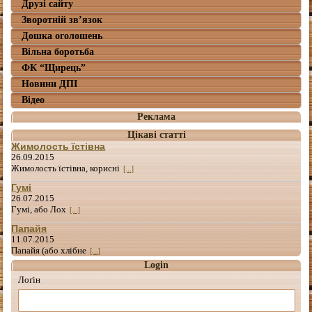
Друзі сайту
Зворотній зв’язок
Дошка оголошень
Вільна боротьба
ФК “Щирець”
Новини ДПІ
Відео
Реклама
Цікаві статті
Жимолость їстівна
26.09.2015
Жимолость їстівна, корисні
[...]
Гумі
26.07.2015
Гумі, або Лох
[...]
Папайя
11.07.2015
Папайя (або хлібне
[...]
Login
Лоґін