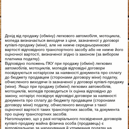
Дохід від продажу (обміну) легкового автомобіля, мотоцикла,
мопеда визначається виходячи з ціни, зазначеної у договорі
купівлі-продажу (міни), але не нижче середньоринкової
вартості відповідного транспортного засобу або не нижче його
оціночної вартості, визначеної згідно із законом (за вибором
платника податку).
Відповідно положень ПКУ при продажу (обміні) легкових
автомобілів, мотоциклів, мопедів відповідні договори
посвідчуються нотаріусом за наявності документа про сплату
до бюджету продавцем (сторонами договору міни) податку,
обчисленого виходячи із зазначеної у договорі купівлі-продажу
(міни). Якщо при продажу (обміні) легкових автомобілів,
мотоциклів, мопедів проводиться їх оцінка відповідно до
закону, нотаріус посвідчує відповідні договори за наявності
документа про сплату до бюджету продавцем (сторонами
договору міни) податку, обчисленого виходячи з такої
оціночної вартості таких транспортних засобів, та документа
про оцінку транспортних засобів.
Наголошуємо, що у разі нотаріального посвідчення договорів
купівлі-продажу майна фізична особа (продавець) є
відповідальною за нарахування й утримання податку на