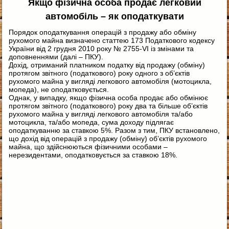
Якщо фізична особа продає легковий
автомобіль – як оподаткувати
Порядок оподаткування операцій з продажу або обміну
рухомого майна визначено статтею 173 Податкового кодексу
України від 2 грудня 2010 року № 2755-VI із змінами та
доповненнями (далі – ПКУ).
Дохід, отриманий платником податку від продажу (обміну)
протягом звітного (податкового) року одного з об’єктів
рухомого майна у вигляді легкового автомобіля (мотоцикла,
мопеда), не оподатковується.
Однак, у випадку, якщо фізична особа продає або обмінює
протягом звітного (податкового) року два та більше об’єктів
рухомого майна у вигляді легкового автомобіля та/або
мотоцикла, та/або мопеда, сума доходу підлягає
оподаткуванню за ставкою 5%. Разом з тим, ПКУ встановлено,
що дохід від операцій з продажу (обміну) об’єктів рухомого
майна, що здійснюються фізичними особами –
нерезидентами, оподатковується за ставкою 18%.