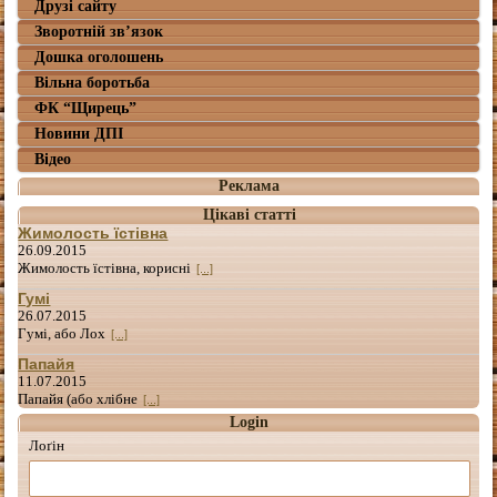
Друзі сайту
Зворотній зв’язок
Дошка оголошень
Вільна боротьба
ФК “Щирець”
Новини ДПІ
Відео
Реклама
Цікаві статті
Жимолость їстівна
26.09.2015
Жимолость їстівна, корисні
[...]
Гумі
26.07.2015
Гумі, або Лох
[...]
Папайя
11.07.2015
Папайя (або хлібне
[...]
Login
Лоґін