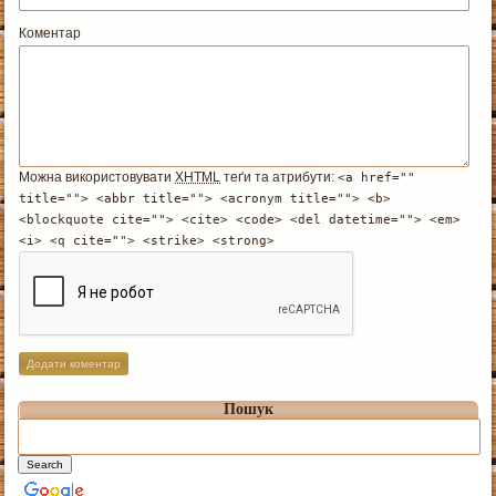
Коментар
Можна використовувати
XHTML
теґи та атрибути:
<a href=""
title=""> <abbr title=""> <acronym title=""> <b>
<blockquote cite=""> <cite> <code> <del datetime=""> <em>
<i> <q cite=""> <strike> <strong>
Пошук