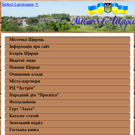
Select Language
▼
Містечко Щирець
Інформація про сайт
Історія Щирця
Видатні люди
Новини Щирця
Очищення влади
Міста-партнери
РЦ “Зустріч”
Народний дім “Просвіта”
Фотоальбоми
Гурт “Злата”
Каталог статей
Земельний відділ
Гостьова книга