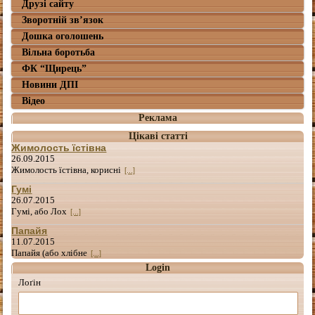
Друзі сайту
Зворотній зв’язок
Дошка оголошень
Вільна боротьба
ФК “Щирець”
Новини ДПІ
Відео
Реклама
Цікаві статті
Жимолость їстівна
26.09.2015
Жимолость їстівна, корисні
[...]
Гумі
26.07.2015
Гумі, або Лох
[...]
Папайя
11.07.2015
Папайя (або хлібне
[...]
Login
Лоґін