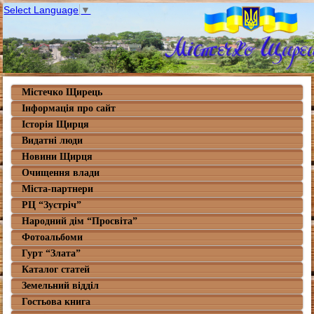
Select Language
▼
Містечко Щирець
Інформація про сайт
Історія Щирця
Видатні люди
Новини Щирця
Очищення влади
Міста-партнери
РЦ “Зустріч”
Народний дім “Просвіта”
Фотоальбоми
Гурт “Злата”
Каталог статей
Земельний відділ
Гостьова книга