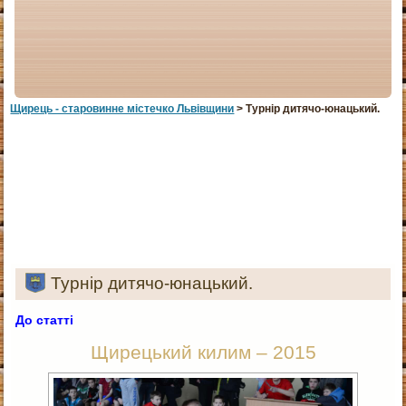
Щирець - старовинне мiстечко Львiвщини
> Турнір дитячо-юнацький.
Турнір дитячо-юнацький.
До статті
Щирецький килим – 2015