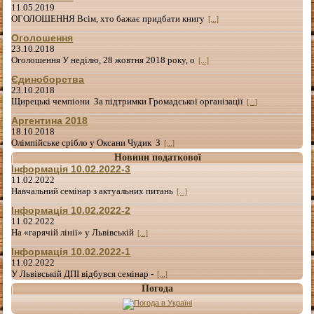
11.05.2019
ОГОЛОШЕННЯ Всім, хто бажає придбати книгу
[...]
Оголошення
23.10.2018
Оголошення У неділю, 28 жовтня 2018 року, о
[...]
Єдиноборства
23.10.2018
Щирецькі чемпіони За підтримки Громадської організації
[...]
Аргентина 2018
18.10.2018
Олімпійське срібло у Оксани Чудик З
[...]
Новини податкової
Інформація 10.02.2022-3
11.02.2022
Навчальний семінар з актуальних питань
[...]
Інформація 10.02.2022-2
11.02.2022
На «гарячій лінії» у Львівській
[...]
Інформація 10.02.2022-1
11.02.2022
У Львівській ДПІ відбувся семінар -
[...]
Погода