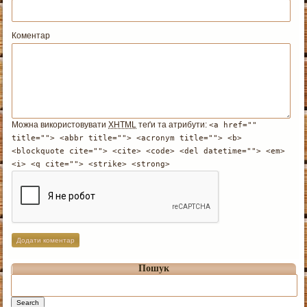
Коментар
Можна використовувати
XHTML
теґи та атрибути:
<a href=""
title=""> <abbr title=""> <acronym title=""> <b>
<blockquote cite=""> <cite> <code> <del datetime=""> <em>
<i> <q cite=""> <strike> <strong>
Пошук