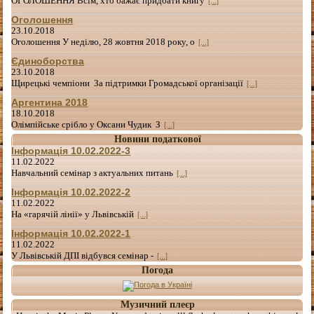
ОГОЛОШЕННЯ Всім, хто бажає придбати книгу
[...]
Оголошення
23.10.2018
Оголошення У неділю, 28 жовтня 2018 року, о
[...]
Єдиноборства
23.10.2018
Щирецькі чемпіони За підтримки Громадської організації
[...]
Аргентина 2018
18.10.2018
Олімпійське срібло у Оксани Чудик З
[...]
Новини податкової
Інформація 10.02.2022-3
11.02.2022
Навчальний семінар з актуальних питань
[...]
Інформація 10.02.2022-2
11.02.2022
На «гарячій лінії» у Львівській
[...]
Інформація 10.02.2022-1
11.02.2022
У Львівській ДПІ відбувся семінар -
[...]
Погода
Музичний плеєр