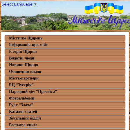
Select Language
▼
Містечко Щирець
Інформація про сайт
Історія Щирця
Видатні люди
Новини Щирця
Очищення влади
Міста-партнери
РЦ “Зустріч”
Народний дім “Просвіта”
Фотоальбоми
Гурт “Злата”
Каталог статей
Земельний відділ
Гостьова книга