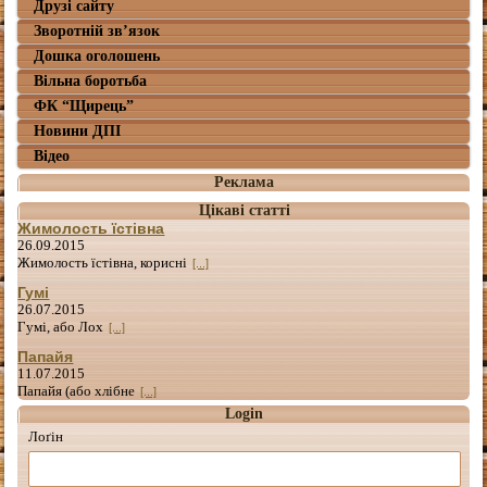
Друзі сайту
Зворотній зв’язок
Дошка оголошень
Вільна боротьба
ФК “Щирець”
Новини ДПІ
Відео
Реклама
Цікаві статті
Жимолость їстівна
26.09.2015
Жимолость їстівна, корисні
[...]
Гумі
26.07.2015
Гумі, або Лох
[...]
Папайя
11.07.2015
Папайя (або хлібне
[...]
Login
Лоґін