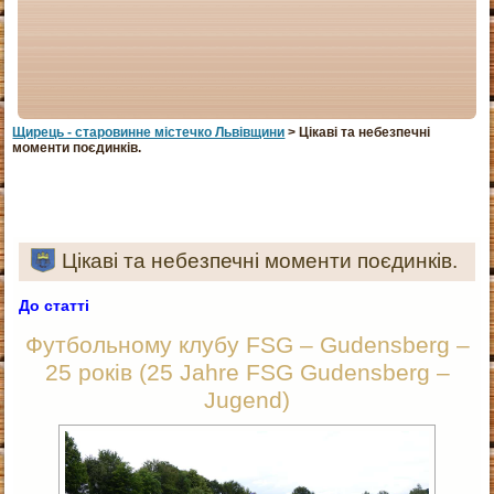
Щирець - старовинне мiстечко Львiвщини
> Цікаві та небезпечні
моменти поєдинків.
Цікаві та небезпечні моменти поєдинків.
До статті
Футбольному клубу FSG – Gudensberg –
25 років (25 Jahre FSG Gudensberg –
Jugend)