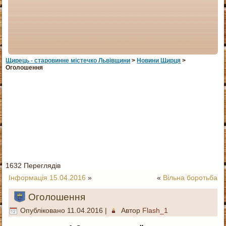
Щирець - старовинне мiстечко Львiвщини
>
Новини Щирця
>
Оголошення
1632 Переглядів
Інформація 15.04.2016
»
«
Вільна боротьба
Оголошення
Опубліковано
11.04.2016
|
Автор
Flash_1