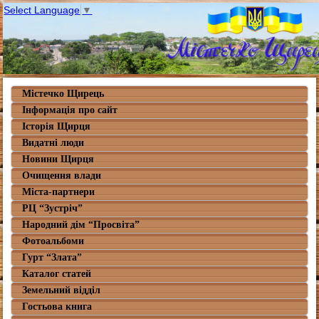
Select Language
▼
Містечко Щирець
Інформація про сайт
Історія Щирця
Видатні люди
Новини Щирця
Очищення влади
Міста-партнери
РЦ “Зустріч”
Народний дім “Просвіта”
Фотоальбоми
Гурт “Злата”
Каталог статей
Земельний відділ
Гостьова книга