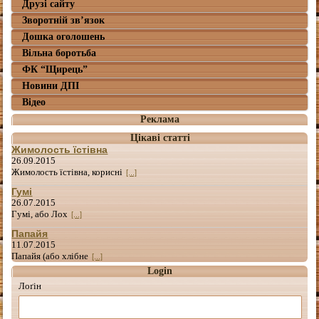
Друзі сайту
Зворотній зв’язок
Дошка оголошень
Вільна боротьба
ФК “Щирець”
Новини ДПІ
Відео
Реклама
Цікаві статті
Жимолость їстівна
26.09.2015
Жимолость їстівна, корисні
[...]
Гумі
26.07.2015
Гумі, або Лох
[...]
Папайя
11.07.2015
Папайя (або хлібне
[...]
Login
Лоґін