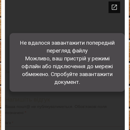
Завантажити (XLS, Невідомий)
Поширте та додайте в закладки
Напишіть відгук
Ваша пошт@ не публікуватиметься. Обов’язкові поля
позначені
*
Ім’я
*