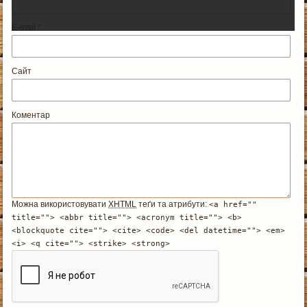
E-mail
*
Сайт
Коментар
Можна використовувати
XHTML
теґи та атрибути:
<a href=""
title=""> <abbr title=""> <acronym title=""> <b>
<blockquote cite=""> <cite> <code> <del datetime=""> <em>
<i> <q cite=""> <strike> <strong>