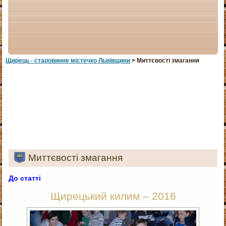
Щирець - старовинне мiстечко Львiвщини
> Миттєвості змагання
Миттєвості змагання
До статті
Щирецький килим – 2016