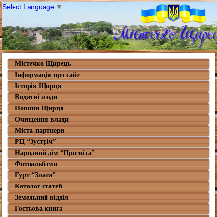
Select Language
▼
Містечко Щирець
Інформація про сайт
Історія Щирця
Видатні люди
Новини Щирця
Очищення влади
Міста-партнери
РЦ “Зустріч”
Народний дім “Просвіта”
Фотоальбоми
Гурт “Злата”
Каталог статей
Земельний відділ
Гостьова книга