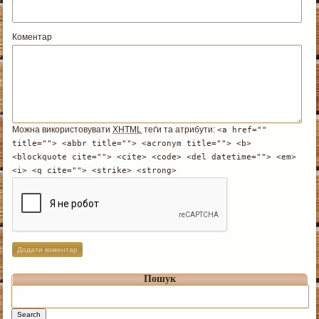
Коментар
Можна використовувати
XHTML
теґи та атрибути:
<a href=""
title=""> <abbr title=""> <acronym title=""> <b>
<blockquote cite=""> <cite> <code> <del datetime=""> <em>
<i> <q cite=""> <strike> <strong>
Пошук