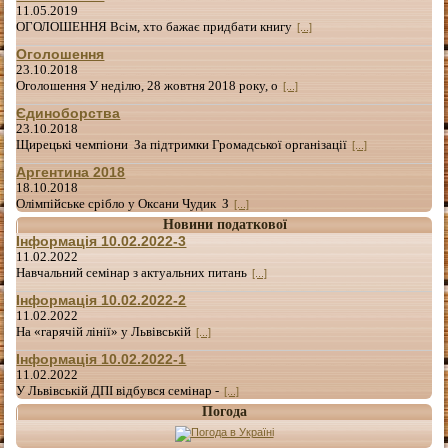
11.05.2019
ОГОЛОШЕННЯ Всім, хто бажає придбати книгу
[...]
Оголошення
23.10.2018
Оголошення У неділю, 28 жовтня 2018 року, о
[...]
Єдиноборства
23.10.2018
Щирецькі чемпіони За підтримки Громадської організації
[...]
Аргентина 2018
18.10.2018
Олімпійське срібло у Оксани Чудик З
[...]
Новини податкової
Інформація 10.02.2022-3
11.02.2022
Навчальний семінар з актуальних питань
[...]
Інформація 10.02.2022-2
11.02.2022
На «гарячій лінії» у Львівській
[...]
Інформація 10.02.2022-1
11.02.2022
У Львівській ДПІ відбувся семінар -
[...]
Погода