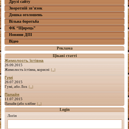
Друзі сайту
Зворотній зв’язок
Дошка оголошень
Вільна боротьба
ФК “Щирець”
Новини ДПІ
Відео
Реклама
Цікаві статті
Жимолость їстівна
26.09.2015
Жимолость їстівна, корисні
[...]
Гумі
26.07.2015
Гумі, або Лох
[...]
Папайя
11.07.2015
Папайя (або хлібне
[...]
Login
Лоґін