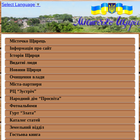
Select Language
▼
Містечко Щирець
Інформація про сайт
Історія Щирця
Видатні люди
Новини Щирця
Очищення влади
Міста-партнери
РЦ “Зустріч”
Народний дім “Просвіта”
Фотоальбоми
Гурт “Злата”
Каталог статей
Земельний відділ
Гостьова книга