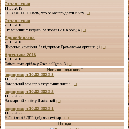
Оголошення
11.05.2019
ОГОЛОШЕННЯ Всім, хто бажає придбати книгу
[...]
Оголошення
23.10.2018
Оголошення У неділю, 28 жовтня 2018 року, о
[...]
Єдиноборства
23.10.2018
Щирецькі чемпіони За підтримки Громадської організації
[...]
Аргентина 2018
18.10.2018
Олімпійське срібло у Оксани Чудик З
[...]
Новини податкової
Інформація 10.02.2022-3
11.02.2022
Навчальний семінар з актуальних питань
[...]
Інформація 10.02.2022-2
11.02.2022
На «гарячій лінії» у Львівській
[...]
Інформація 10.02.2022-1
11.02.2022
У Львівській ДПІ відбувся семінар -
[...]
Погода