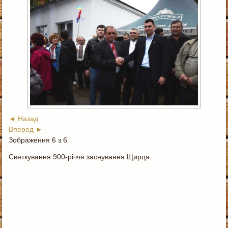
◄ Назад
Вперед ►
Зображення 6 з 6
Святкування 900-річчя заснування Щирця.