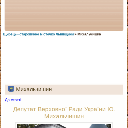
Щирець - старовинне мiстечко Львiвщини
> Михальчишин
Михальчишин
До статті
Депутат Верховної Ради України Ю.
Михальчишин