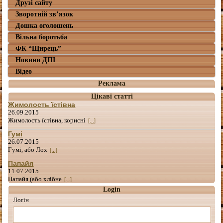
Друзі сайту
Зворотній зв’язок
Дошка оголошень
Вільна боротьба
ФК “Щирець”
Новини ДПІ
Відео
Реклама
Цікаві статті
Жимолость їстівна
26.09.2015
Жимолость їстівна, корисні
[...]
Гумі
26.07.2015
Гумі, або Лох
[...]
Папайя
11.07.2015
Папайя (або хлібне
[...]
Login
Лоґін