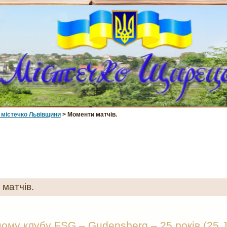
 мiстечко Львiвщини
> Моменти матчів.
матчів.
ому клубу FSG – Gudensberg – 25 років (25 