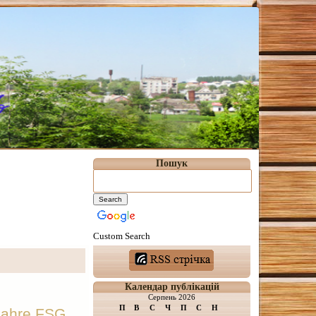
Пошук
Custom Search
Календар публікацій
Серпень 2026
П
В
С
Ч
П
С
Н
Jahre FSG