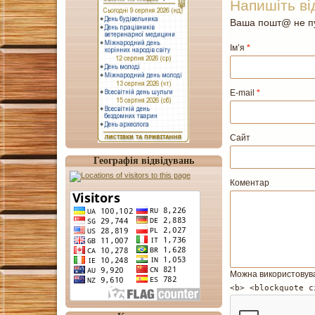
Напишіть ві
Ваша пошт@ не пу
Ім’я
*
E-mail
*
Сайт
Географія відвідувань
Коментар
Можна використовув
<b> <blockquote c