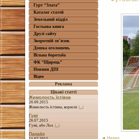
Гурт “Злата”
Каталог статей
Земельний відділ
Гостьова книга
Друзі сайту
Зворотній зв’язок
Дошка оголошень
Вільна боротьба
ФК “Щирець”
Новини ДПІ
Відео
Реклама
Цікаві статті
Жимолость їстівна
26.09.2015
Жимолость їстівна, корисні
[...]
Гумі
26.07.2015
Гумі, або Лох
[...]
Папайя
◄ Назад
11.07.2015