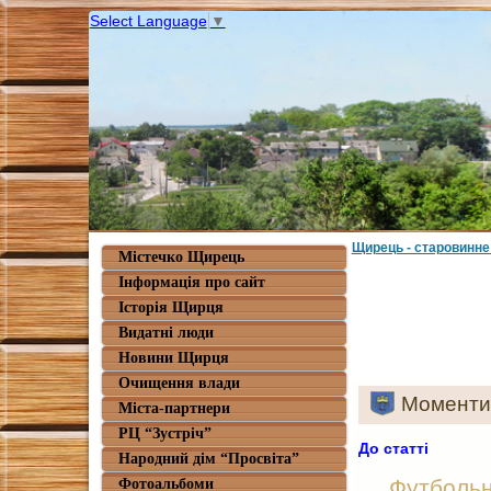
Select Language
▼
Щирець - старовинне
Містечко Щирець
Інформація про сайт
Історія Щирця
Видатні люди
Новини Щирця
Очищення влади
Моменти 
Міста-партнери
РЦ “Зустріч”
До статті
Народний дім “Просвіта”
Футбольн
Фотоальбоми