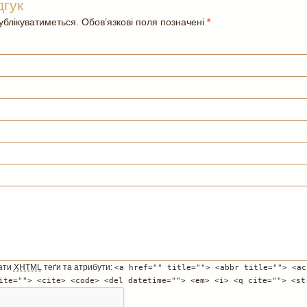
дгук
блікуватиметься. Обов’язкові поля позначені
*
ати
XHTML
теґи та атрибути:
<a href="" title=""> <abbr title=""> <ac
ite=""> <cite> <code> <del datetime=""> <em> <i> <q cite=""> <st