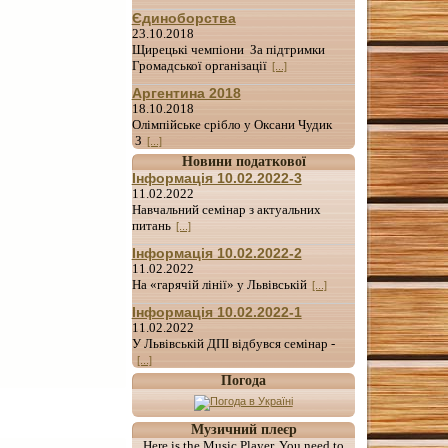
Єдиноборства
23.10.2018
Щирецькі чемпіони За підтримки
Громадської організації
[...]
Аргентина 2018
18.10.2018
Олімпійське срібло у Оксани Чудик
З
[...]
Новини податкової
Інформація 10.02.2022-3
11.02.2022
Навчальний семінар з актуальних
питань
[...]
Інформація 10.02.2022-2
11.02.2022
На «гарячій лінії» у Львівській
[...]
Інформація 10.02.2022-1
11.02.2022
У Львівській ДПІ відбувся семінар -
[...]
Погода
Музичний плеєр
Here is the Music Player. You need to