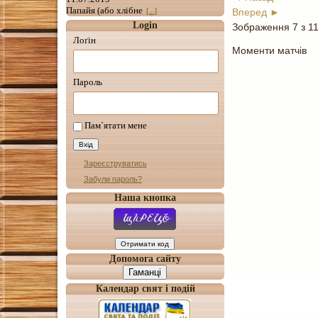
Папайя (або хлібне
Вперед ►
[...]
Login
Зображення 7 з 1
Лоґін
Моменти матчів
Пароль
Пам`ятати мене
Зареєструватись
Забули пароль?
Наша кнопка
Допомога сайту
Гаманці
Календар свят і подій