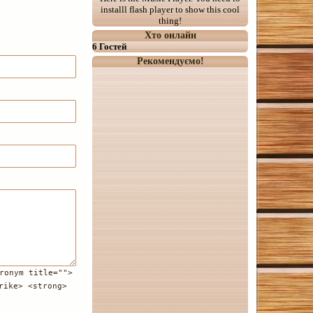
installl flash player to show this cool
thing!
Хто онлайн
6 Гостей
Рекомендуємо!
ronym title="">
rike> <strong>