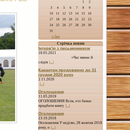
1
2
3
4
5
6
7
8
9
10
11
12
13
14
15
16
17
18
19
20
21
22
23
24
25
26
27
28
29
30
31
« Лют
Стрічка новин
Інтерв'ю з письменником
18.05.2021
«Час минає й
слідів
[...]
Карантин продовжено до 31
грудня 2020 року
2.11.2020
[...]
Оголошення
11.05.2019
ОГОЛОШЕННЯ Всім, хто бажає
придбати книгу
[...]
Оголошення
23.10.2018
Оголошення У неділю, 28 жовтня 2018
року, о
[...]