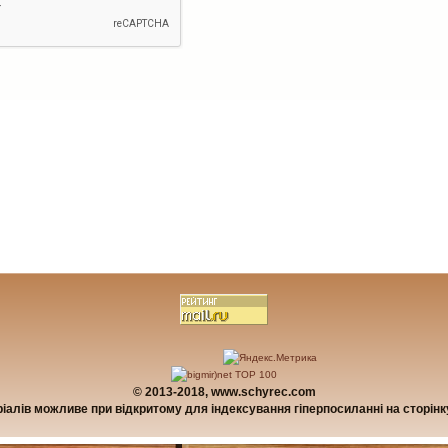
© 2013-2018, www.schyrec.com
алів можливе при відкритому для індексування гіперпосиланні на сторінку