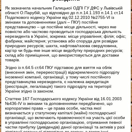
Як зазначила начальник Галицької ОДПІ ГУ ДФС у Львівській
області О.Парубій, що відповідно до п.п.14.1.193 п.14.1 ст.14
Податкового кодексу України від 02.12.2010 №2755-VI із
змінами та доповненнями (далі – ПКУ) постійне
представництво – це постійне місце діяльності, через яке
повністю або частково проводиться господарська діяльність
нерезидента в Україні, зокрема:
місце управління; філія; офіс;
фабрика; майстерня; установка або споруда для розвідки
природних ресурсів; шахта, нафтова/газова свердловина,
кар’єр чи будь-яке інше місце видобутку природних ресурсів;
склад або приміщення, що використовується для доставки
товарів.
Згідно із п.64.5 ст.64 ПКУ підставою для взяття на облік
(внесення змін, перереєстрації) відокремленого підрозділу
іноземної компанії, організації, у тому числі постійного
представництва нерезидента, є належна акредитація
(реєстрація, легалізація) такого підрозділу на території
України згідно із законом.
Статтею 167 Господарського кодексу України від 16.01.2003
№436-IV із змінами та доповненнями передбачено, що
корпоративні права – це права особи, частка якої
визначається у статутному капіталі (майні) господарської
організації, що включають правомочності на участь цієї особи
в управлінні господарською організацією, отримання певної
частки прибутку (дивідендів) даної організації та активів у разі
ліквідації останньої відповідно до закону, а також інші