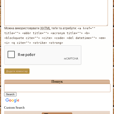
Можна використовувати
XHTML
теґи та атрибути:
<a href=""
title=""> <abbr title=""> <acronym title=""> <b>
<blockquote cite=""> <cite> <code> <del datetime=""> <em>
<i> <q cite=""> <strike> <strong>
Пошук
Custom Search