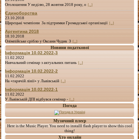
Оголошення У неділю, 28 жовтня 2018 року, о
[...]
Єдиноборства
23.10.2018
Щирецькі чемпіони За підтримки Громадської організації
[...]
Аргентина 2018
18.10.2018
Олімпійське срібло у Оксани Чудик З
[...]
Новини податкової
Інформація 10.02.2022-3
11.02.2022
Навчальний семінар з актуальних питань
[...]
Інформація 10.02.2022-2
11.02.2022
На «гарячій лінії» у Львівській
[...]
Інформація 10.02.2022-1
11.02.2022
У Львівській ДПІ відбувся семінар -
[...]
Погода
Музичний плеєр
Here is the Music Player. You need to installl flash player to show this cool
thing!
Хто онлайн