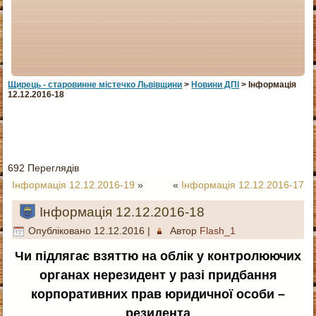
Щирець - старовинне мiстечко Львiвщини
>
Новини ДПІ
> Інформація
12.12.2016-18
692 Переглядів
Інформація 12.12.2016-19
»
«
Інформація 12.12.2016-17
Інформація 12.12.2016-18
Опубліковано
12.12.2016
|
Автор
Flash_1
Чи підлягає взяттю на облік у контролюючих
органах нерезидент у разі придбання
корпоративних прав юридичної особи –
резидента