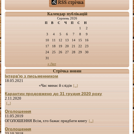
Календар публікацій
Серпень 2026
П
В
С
Ч
П
С
Н
1
2
3
4
5
6
7
8
9
10
11
12
13
14
15
16
17
18
19
20
21
22
23
24
25
26
27
28
29
30
31
« Лют
Стрічка новин
Інтерв'ю з письменником
18.05.2021
«Час минає й слідів
[...]
Карантин продовжено до 31 грудня 2020 року
2.11.2020
[...]
Оголошення
11.05.2019
ОГОЛОШЕННЯ Всім, хто бажає придбати книгу
[...]
Оголошення
23.10.2018