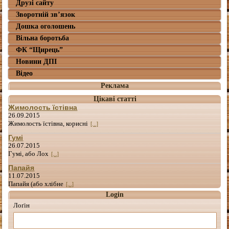
Друзі сайту
Зворотній зв’язок
Дошка оголошень
Вільна боротьба
ФК “Щирець”
Новини ДПІ
Відео
Реклама
Цікаві статті
Жимолость їстівна
26.09.2015
Жимолость їстівна, корисні
[...]
Гумі
26.07.2015
Гумі, або Лох
[...]
Папайя
11.07.2015
Папайя (або хлібне
[...]
Login
Лоґін