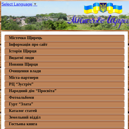
Select Language
▼
Містечко Щирець
Інформація про сайт
Історія Щирця
Видатні люди
Новини Щирця
Очищення влади
Міста-партнери
РЦ “Зустріч”
Народний дім “Просвіта”
Фотоальбоми
Гурт “Злата”
Каталог статей
Земельний відділ
Гостьова книга