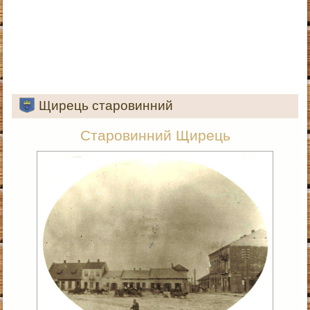
Щирець старовинний
Старовинний Щирець