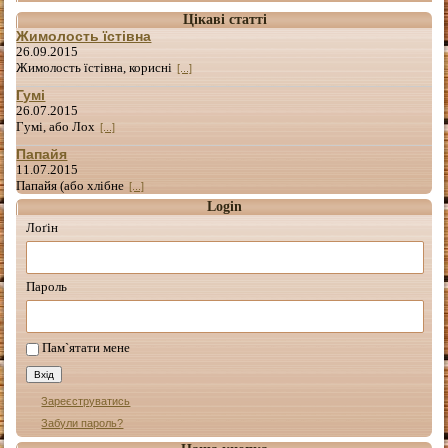
Цікаві статті
Жимолость їстівна
26.09.2015
Жимолость їстівна, корисні
[...]
Гумі
26.07.2015
Гумі, або Лох
[...]
Папайя
11.07.2015
Папайя (або хлібне
[...]
Login
Лоґін
Пароль
Пам`ятати мене
Зареєструватись
Забули пароль?