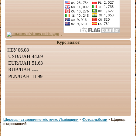
Курс валют
Щирець - старовинне мiстечко Львiвщини
>
Фотоальбоми
> Щирець
старовинний