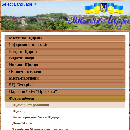
Select Language
▼
Містечко Щирець
Інформація про сайт
Історія Щирця
Видатні люди
Новини Щирця
Очищення влади
Міста-партнери
РЦ “Зустріч”
Народний дім “Просвіта”
Фотоальбоми
Щирець старовинний
Щирець
Культурні пам’ятки Щирця
День Міста
Турнір по більярду до Дня міста