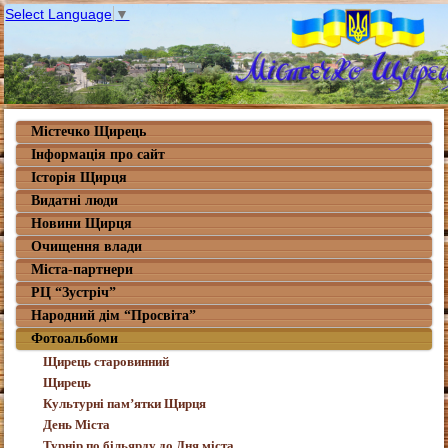
Select Language
▼
Містечко Щирець
Інформація про сайт
Історія Щирця
Видатні люди
Новини Щирця
Очищення влади
Міста-партнери
РЦ “Зустріч”
Народний дім “Просвіта”
Фотоальбоми
Щирець старовинний
Щирець
Культурні пам’ятки Щирця
День Міста
Турнір по більярду до Дня міста