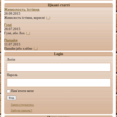
Цікаві статті
Жимолость їстівна
26.09.2015
Жимолость їстівна, корисні
[...]
Гумі
26.07.2015
Гумі, або Лох
[...]
Папайя
11.07.2015
Папайя (або хлібне
[...]
Login
Лоґін
Пароль
Пам`ятати мене
Зареєструватись
Забули пароль?