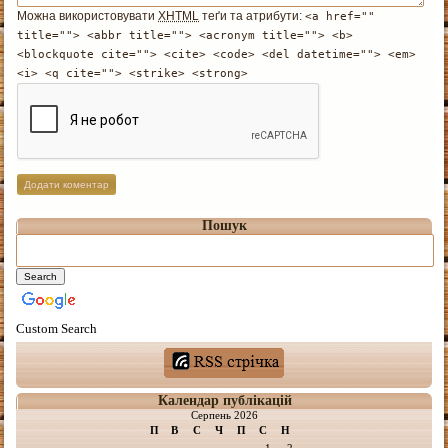
Можна використовувати
XHTML
теґи та атрибути:
<a href=""
title=""> <abbr title=""> <acronym title=""> <b>
<blockquote cite=""> <cite> <code> <del datetime=""> <em>
<i> <q cite=""> <strike> <strong>
Пошук
Custom Search
Календар публікацій
Серпень 2026
П
В
С
Ч
П
С
Н
1
2