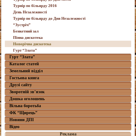
Турнір по більярду 2016
День Незалежності
Турнір по більярду до Дня Незалежності
“Зустріч”
Бенкетний зал
Пінна дискотека
Новорічна дискотека
Гурт “Злата”
Гурт “Злата”
Каталог статей
Земельний відділ
Гостьова книга
Друзі сайту
Зворотній зв’язок
Дошка оголошень
Вільна боротьба
ФК “Щирець”
Новини ДПІ
Відео
Реклама