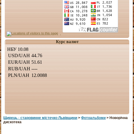
Курс валют
Щирець - старовинне мiстечко Львiвщини
>
Фотоальбоми
> Новорічна
дискотека