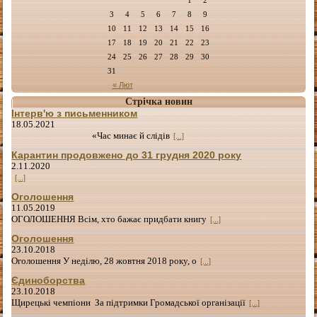
3
4
5
6
7
8
9
10
11
12
13
14
15
16
17
18
19
20
21
22
23
24
25
26
27
28
29
30
31
« Лют
Стрічка новин
Інтерв'ю з письменником
18.05.2021
«Час минає й слідів
[...]
Карантин продовжено до 31 грудня 2020 року
2.11.2020
[...]
Оголошення
11.05.2019
ОГОЛОШЕННЯ Всім, хто бажає придбати книгу
[...]
Оголошення
23.10.2018
Оголошення У неділю, 28 жовтня 2018 року, о
[...]
Єдиноборства
23.10.2018
Щирецькі чемпіони За підтримки Громадської організації
[...]