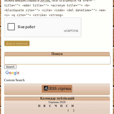
Можна використовувати
XHTML
теґи та атрибути:
<a href=""
title=""> <abbr title=""> <acronym title=""> <b>
<blockquote cite=""> <cite> <code> <del datetime=""> <em>
<i> <q cite=""> <strike> <strong>
Пошук
Custom Search
Календар публікацій
Серпень 2026
П
В
С
Ч
П
С
Н
1
2