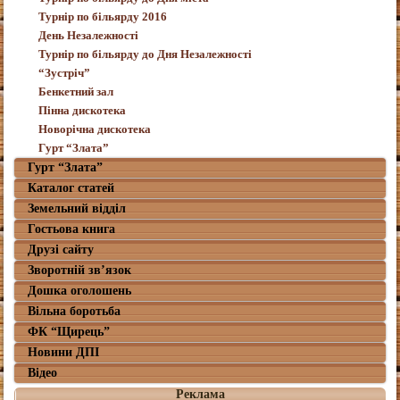
Турнір по більярду 2016
День Незалежності
Турнір по більярду до Дня Незалежності
“Зустріч”
Бенкетний зал
Пінна дискотека
Новорічна дискотека
Гурт “Злата”
Гурт “Злата”
Каталог статей
Земельний відділ
Гостьова книга
Друзі сайту
Зворотній зв’язок
Дошка оголошень
Вільна боротьба
ФК “Щирець”
Новини ДПІ
Відео
Реклама