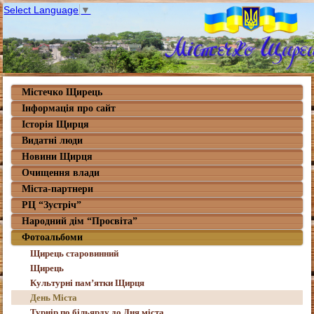
Select Language
▼
Містечко Щирець
Інформація про сайт
Історія Щирця
Видатні люди
Новини Щирця
Очищення влади
Міста-партнери
РЦ “Зустріч”
Народний дім “Просвіта”
Фотоальбоми
Щирець старовинний
Щирець
Культурні пам’ятки Щирця
День Міста
Турнір по більярду до Дня міста