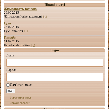
Цікаві статті
Жимолость їстівна
26.09.2015
Жимолость їстівна, корисні
[...]
Гумі
26.07.2015
Гумі, або Лох
[...]
Папайя
11.07.2015
Папайя (або хлібне
[...]
Login
Лоґін
Пароль
Пам`ятати мене
Зареєструватись
Забули пароль?