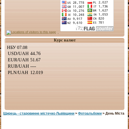
Курс валют
Щирець - старовинне мiстечко Львiвщини
>
Фотоальбоми
> День Міста