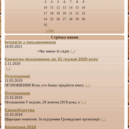
3
4
5
6
7
8
9
10
11
12
13
14
15
16
17
18
19
20
21
22
23
24
25
26
27
28
29
30
31
« Лют
Стрічка новин
Інтерв'ю з письменником
18.05.2021
«Час минає й слідів
[...]
Карантин продовжено до 31 грудня 2020 року
2.11.2020
[...]
Оголошення
11.05.2019
ОГОЛОШЕННЯ Всім, хто бажає придбати книгу
[...]
Оголошення
23.10.2018
Оголошення У неділю, 28 жовтня 2018 року, о
[...]
Єдиноборства
23.10.2018
Щирецькі чемпіони За підтримки Громадської організації
[...]
Аргентина 2018