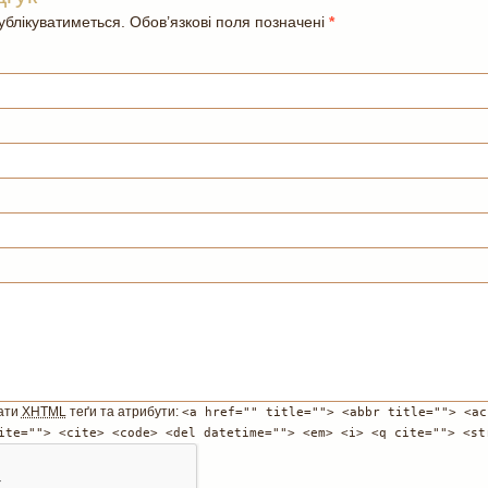
блікуватиметься. Обов’язкові поля позначені
*
ати
XHTML
теґи та атрибути:
<a href="" title=""> <abbr title=""> <ac
ite=""> <cite> <code> <del datetime=""> <em> <i> <q cite=""> <st