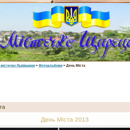
 мiстечко Львiвщини
>
Фотоальбоми
> День Міста
та
День Міста 2013