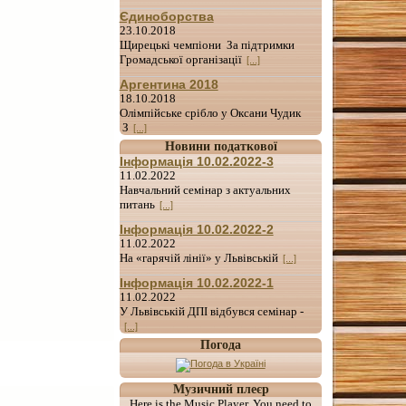
Єдиноборства
23.10.2018
Щирецькі чемпіони За підтримки
Громадської організації
[...]
Аргентина 2018
18.10.2018
Олімпійське срібло у Оксани Чудик
З
[...]
Новини податкової
Інформація 10.02.2022-3
11.02.2022
Навчальний семінар з актуальних
питань
[...]
Інформація 10.02.2022-2
11.02.2022
На «гарячій лінії» у Львівській
[...]
Інформація 10.02.2022-1
11.02.2022
У Львівській ДПІ відбувся семінар -
[...]
Погода
Музичний плеєр
Here is the Music Player. You need to