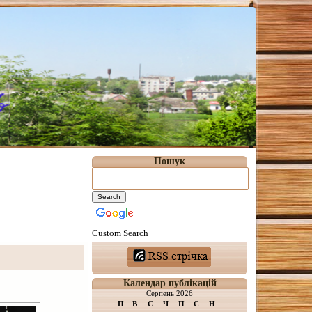
Пошук
Custom Search
Календар публікацій
Серпень 2026
П
В
С
Ч
П
С
Н