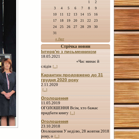
1
2
3
4
5
6
7
8
9
10
11
12
13
14
15
16
17
18
19
20
21
22
23
24
25
26
27
28
29
30
31
« Лют
Стрічка новин
Інтерв'ю з письменником
18.05.2021
«Час минає й
слідів
[...]
Карантин продовжено до 31
грудня 2020 року
2.11.2020
[...]
Оголошення
11.05.2019
ОГОЛОШЕННЯ Всім, хто бажає
придбати книгу
[...]
Оголошення
23.10.2018
Оголошення У неділю, 28 жовтня 2018
року, о
[...]