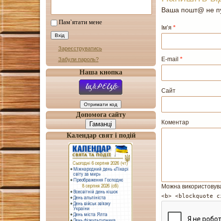
Ваша пошт@ не пу
Пам`ятати мене
Ім’я
*
Зареєструватись
E-mail
*
Забули пароль?
Наша кнопка
Сайт
Допомога сайту
Коментар
Гаманці
Календар свят і подій
Можна використовув
<b> <blockquote c