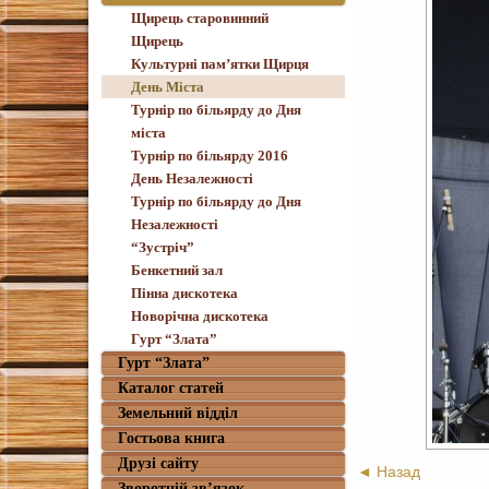
Щирець старовинний
Щирець
Культурні пам’ятки Щирця
День Міста
Турнір по більярду до Дня
міста
Турнір по більярду 2016
День Незалежності
Турнір по більярду до Дня
Незалежності
“Зустріч”
Бенкетний зал
Пінна дискотека
Новорічна дискотека
Гурт “Злата”
Гурт “Злата”
Каталог статей
Земельний відділ
Гостьова книга
Друзі сайту
◄ Назад
Зворотній зв’язок