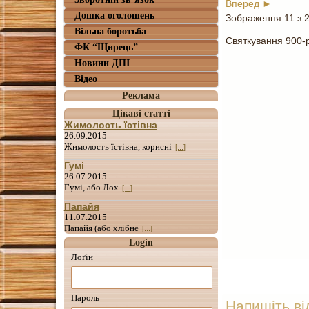
Вперед ►
Дошка оголошень
Зображення 11 з 
Вільна боротьба
Святкування 900-
ФК “Щирець”
Новини ДПІ
Відео
Реклама
Цікаві статті
Жимолость їстівна
26.09.2015
Жимолость їстівна, корисні
[...]
Гумі
26.07.2015
Гумі, або Лох
[...]
Папайя
11.07.2015
Папайя (або хлібне
[...]
Login
Лоґін
Пароль
Напишіть ві