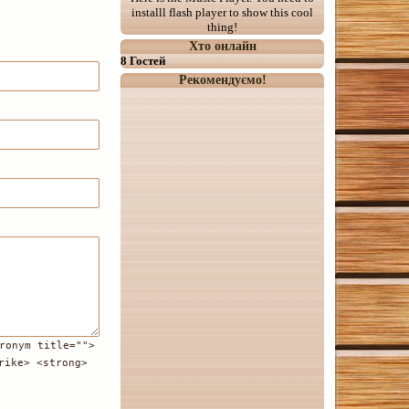
installl flash player to show this cool
thing!
Хто онлайн
8 Гостей
Рекомендуємо!
ronym title="">
rike> <strong>