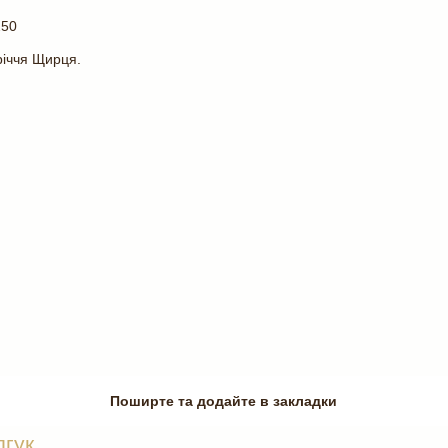
250
річчя Щирця.
Поширте та додайте в закладки
дгук