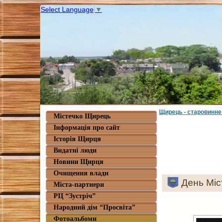
Select Language
▼
Щирець - старовинне
Містечко Щирець
Інформація про сайт
Історія Щирця
Видатні люди
Новини Щирця
Очищення влади
День Міс
Міста-партнери
РЦ “Зустріч”
Народний дім “Просвіта”
Фотоальбоми