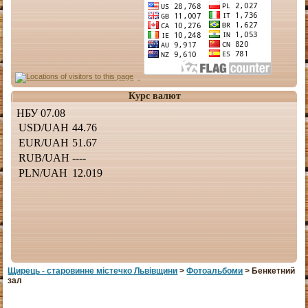
Курс валют
Щирець - старовинне мiстечко Львiвщини
>
Фотоальбоми
> Бенкетний
зал