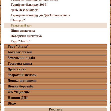
Турнір по більярду 2016
День Незалежності
Турнір по більярду до Дня Незалежності
“Зустріч”
Бенкетний зал
Пінна дискотека
Новорічна дискотека
Гурт “Злата”
Гурт “Злата”
Каталог статей
Земельний відділ
Гостьова книга
Друзі сайту
Зворотній зв’язок
Дошка оголошень
Вільна боротьба
ФК “Щирець”
Новини ДПІ
Відео
Реклама