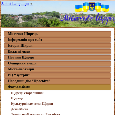
Select Language
▼
Містечко Щирець
Інформація про сайт
Історія Щирця
Видатні люди
Новини Щирця
Очищення влади
Міста-партнери
РЦ “Зустріч”
Народний дім “Просвіта”
Фотоальбоми
Щирець старовинний
Щирець
Культурні пам’ятки Щирця
День Міста
Турнір по більярду до Дня міста