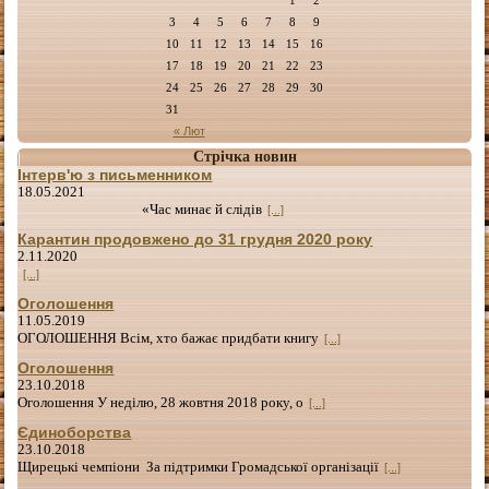
3
4
5
6
7
8
9
10
11
12
13
14
15
16
17
18
19
20
21
22
23
24
25
26
27
28
29
30
31
« Лют
Стрічка новин
Інтерв'ю з письменником
18.05.2021
«Час минає й слідів
[...]
Карантин продовжено до 31 грудня 2020 року
2.11.2020
[...]
Оголошення
11.05.2019
ОГОЛОШЕННЯ Всім, хто бажає придбати книгу
[...]
Оголошення
23.10.2018
Оголошення У неділю, 28 жовтня 2018 року, о
[...]
Єдиноборства
23.10.2018
Щирецькі чемпіони За підтримки Громадської організації
[...]