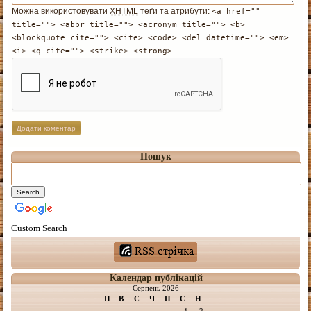
Можна використовувати
XHTML
теґи та атрибути:
<a href=""
title=""> <abbr title=""> <acronym title=""> <b>
<blockquote cite=""> <cite> <code> <del datetime=""> <em>
<i> <q cite=""> <strike> <strong>
Пошук
Custom Search
Календар публікацій
Серпень 2026
П
В
С
Ч
П
С
Н
1
2