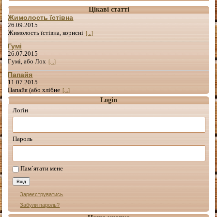
Цікаві статті
Жимолость їстівна
26.09.2015
Жимолость їстівна, корисні
[...]
Гумі
26.07.2015
Гумі, або Лох
[...]
Папайя
11.07.2015
Папайя (або хлібне
[...]
Login
Лоґін
Пароль
Пам`ятати мене
Зареєструватись
Забули пароль?