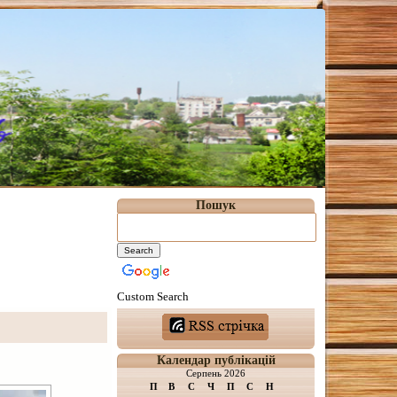
Пошук
Custom Search
Календар публікацій
Серпень 2026
П
В
С
Ч
П
С
Н