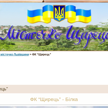
 мiстечко Львiвщини
> ФК “Щирець”
ець”
ФК “Щирець” - Білка