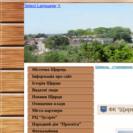
Select Language
▼
Щирець - старовинне
Містечко Щирець
Інформація про сайт
Історія Щирця
Видатні люди
Новини Щирця
Очищення влади
ФК “Щир
Міста-партнери
РЦ “Зустріч”
Народний дім “Просвіта”
Фотоальбоми