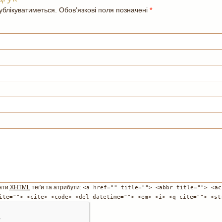
блікуватиметься. Обов’язкові поля позначені
*
ати
XHTML
теґи та атрибути:
<a href="" title=""> <abbr title=""> <ac
ite=""> <cite> <code> <del datetime=""> <em> <i> <q cite=""> <st