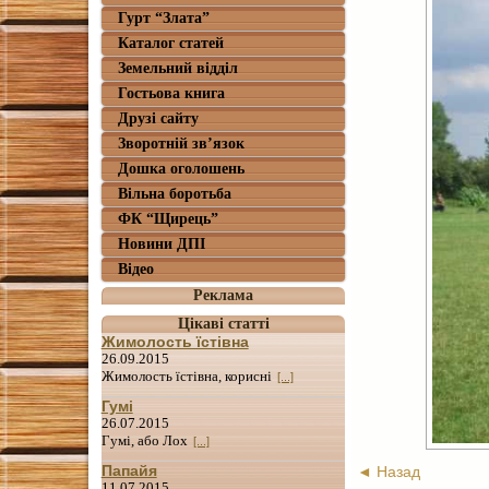
Гурт “Злата”
Каталог статей
Земельний відділ
Гостьова книга
Друзі сайту
Зворотній зв’язок
Дошка оголошень
Вільна боротьба
ФК “Щирець”
Новини ДПІ
Відео
Реклама
Цікаві статті
Жимолость їстівна
26.09.2015
Жимолость їстівна, корисні
[...]
Гумі
26.07.2015
Гумі, або Лох
[...]
Папайя
◄ Назад
11.07.2015