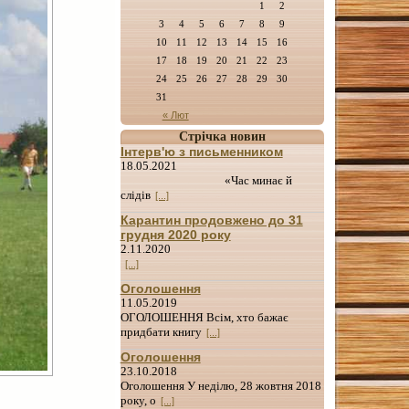
1
2
3
4
5
6
7
8
9
10
11
12
13
14
15
16
17
18
19
20
21
22
23
24
25
26
27
28
29
30
31
« Лют
Стрічка новин
Інтерв'ю з письменником
18.05.2021
«Час минає й
слідів
[...]
Карантин продовжено до 31
грудня 2020 року
2.11.2020
[...]
Оголошення
11.05.2019
ОГОЛОШЕННЯ Всім, хто бажає
придбати книгу
[...]
Оголошення
23.10.2018
Оголошення У неділю, 28 жовтня 2018
року, о
[...]