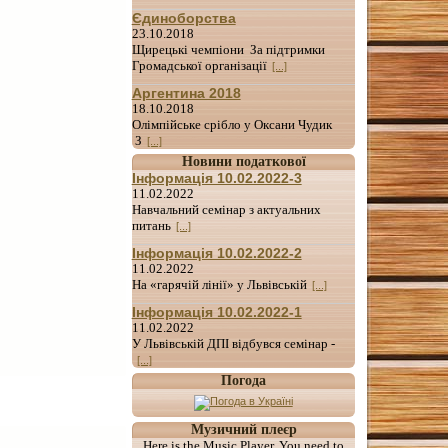
Єдиноборства
23.10.2018
Щирецькі чемпіони За підтримки
Громадської організації
[...]
Аргентина 2018
18.10.2018
Олімпійське срібло у Оксани Чудик
З
[...]
Новини податкової
Інформація 10.02.2022-3
11.02.2022
Навчальний семінар з актуальних
питань
[...]
Інформація 10.02.2022-2
11.02.2022
На «гарячій лінії» у Львівській
[...]
Інформація 10.02.2022-1
11.02.2022
У Львівській ДПІ відбувся семінар -
[...]
Погода
Музичний плеєр
Here is the Music Player. You need to