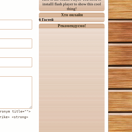
installl flash player to show this cool
thing!
Хто онлайн
6 Гостей
Рекомендуємо!
ronym title="">
rike> <strong>