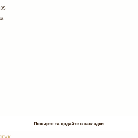
205
ка
Поширте та додайте в закладки
дгук