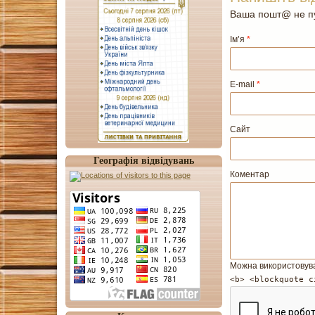
Ваша пошт@ не пу
Ім’я
*
E-mail
*
Сайт
Географія відвідувань
Коментар
Можна використовув
<b> <blockquote c