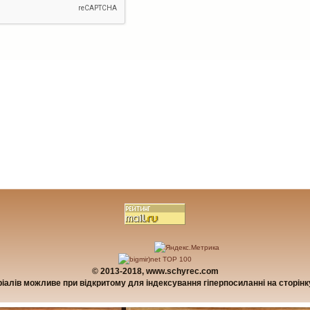
© 2013-2018, www.schyrec.com
алів можливе при відкритому для індексування гіперпосиланні на сторінку