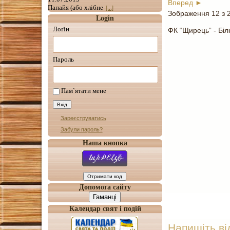
Вперед ►
Папайя (або хлібне
[...]
Зображення 12 з 
Login
Лоґін
ФК “Щирець” - Біл
Пароль
Пам`ятати мене
Зареєструватись
Забули пароль?
Наша кнопка
Допомога сайту
Гаманці
Календар свят і подій
Напишіть ві