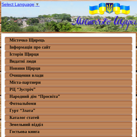
Select Language
▼
Містечко Щирець
Інформація про сайт
Історія Щирця
Видатні люди
Новини Щирця
Очищення влади
Міста-партнери
РЦ “Зустріч”
Народний дім “Просвіта”
Фотоальбоми
Гурт “Злата”
Каталог статей
Земельний відділ
Гостьова книга