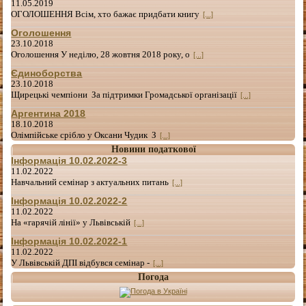
11.05.2019
ОГОЛОШЕННЯ Всім, хто бажає придбати книгу
[...]
Оголошення
23.10.2018
Оголошення У неділю, 28 жовтня 2018 року, о
[...]
Єдиноборства
23.10.2018
Щирецькі чемпіони За підтримки Громадської організації
[...]
Аргентина 2018
18.10.2018
Олімпійське срібло у Оксани Чудик З
[...]
Новини податкової
Інформація 10.02.2022-3
11.02.2022
Навчальний семінар з актуальних питань
[...]
Інформація 10.02.2022-2
11.02.2022
На «гарячій лінії» у Львівській
[...]
Інформація 10.02.2022-1
11.02.2022
У Львівській ДПІ відбувся семінар -
[...]
Погода