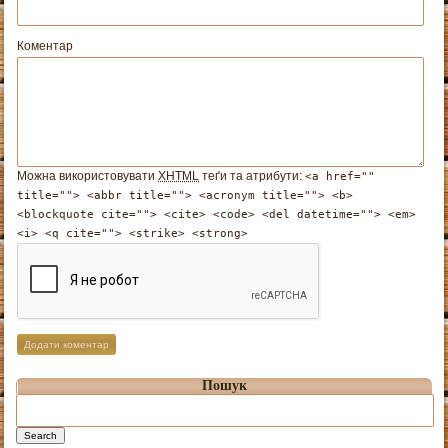
Коментар
Можна використовувати
XHTML
теґи та атрибути:
<a href=""
title=""> <abbr title=""> <acronym title=""> <b>
<blockquote cite=""> <cite> <code> <del datetime=""> <em>
<i> <q cite=""> <strike> <strong>
Пошук