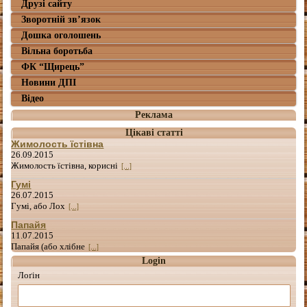
Друзі сайту
Зворотній зв’язок
Дошка оголошень
Вільна боротьба
ФК “Щирець”
Новини ДПІ
Відео
Реклама
Цікаві статті
Жимолость їстівна
26.09.2015
Жимолость їстівна, корисні
[...]
Гумі
26.07.2015
Гумі, або Лох
[...]
Папайя
11.07.2015
Папайя (або хлібне
[...]
Login
Лоґін