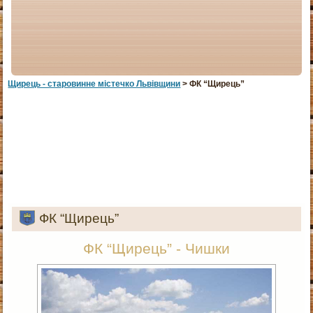
Щирець - старовинне мiстечко Львiвщини
> ФК “Щирець”
ФК “Щирець”
ФК “Щирець” - Чишки