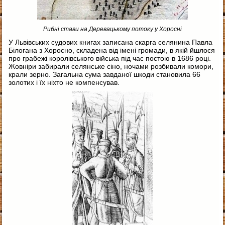
Рибні стави на Деревацькому потоку у Хоросні
У Львівських судових книгах записана скарга селянина Павла
Білогана з Хоросно, складена від імені громади, в якій йшлося
про грабежі королівського війська під час постою в 1686 році.
Жовніри забирали селянське сіно, ночами розбивали комори,
крали зерно. Загальна сума завданої шкоди становила 66
золотих і їх ніхто не компенсував.