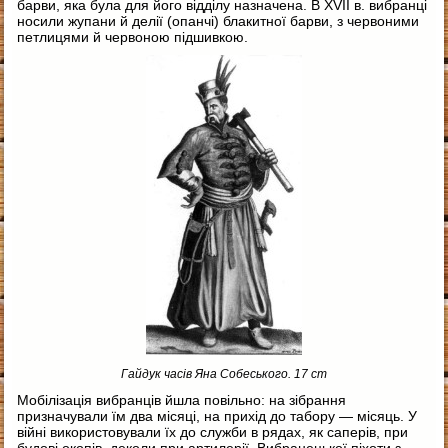
барви, яка була для його відділу назначена. В XVII в. вибранці
носили жупани й делії (опанчі) блакитної барви, з червоними
петлицями й червоною підшивкою.
Гайдук часів Яна Собеського. 17 ст
Мобілізація вибранців йшла повільно: на зібрання
призначували їм два місяці, на прихід до табору — місяць. У
війні використовували їх до служби в рядах, як саперів, при
будові окопів, деколи при артилерії. Вибранецької піхоти з