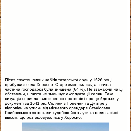
Після спустошливих набігів татарської орди у 1626 році
прибутки з села Хоросно–Старе зменшились, а значна
частина господарки була знищена (64 %). Не зважаючи на ці
обставини, шляхта не зменшує експлуатації селян. Така
ситуація сприяла виникненню протестів і про це йдеться у
документі за 1641 рік. Селяни з Попелян та Дмитре у
відповідь на утиски від місцевого орендаря Станіслава
Гжибовського затоптали худобою його луки та поля засіяні
вівсом, що розташовувались у Хоросно.