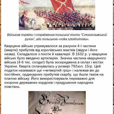
Військові порядки і спорядження польської піхоти “Стокгольмський
рулон”, або польською «rolka sztokholmska».
Кварцяне військо утримувалося за рахунок 4-ї частини
(кварти) прибутків від королівських маєтків (звідси і його
назва). Складалося з піхоти й кавалерії. В 1632 р. у кварцяне
військо було введено артилерію. Значна частина кварцяного
війська (4-6 тис. солдат) була зосереджена в селах і містах
України. Кварта сплачувалась у розмірі 792зол. 15гр. Цей
податок називався ще «четвертий гріш» і належав він до
постійних, ординарних прибутків скарбу, що йшли також на
платню війську. Його використовували переважно для
охорони державних кордонів і придушення народних
повстань.