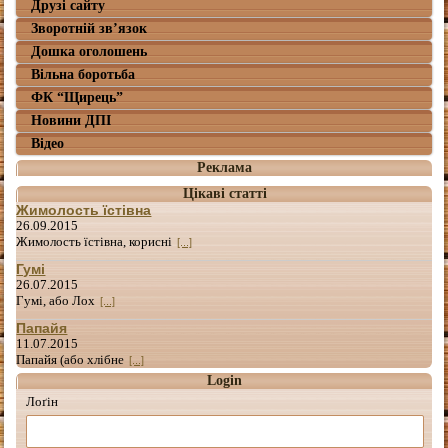
Друзі сайту
Зворотній зв’язок
Дошка оголошень
Вільна боротьба
ФК “Щирець”
Новини ДПІ
Відео
Реклама
Цікаві статті
Жимолость їстівна
26.09.2015
Жимолость їстівна, корисні
[...]
Гумі
26.07.2015
Гумі, або Лох
[...]
Папайя
11.07.2015
Папайя (або хлібне
[...]
Login
Лоґін