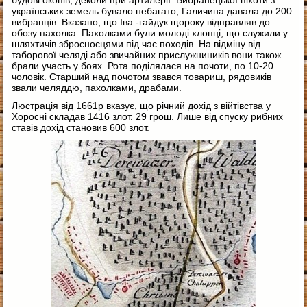
українських земель бувало небагато; Галичина давала до 200
вибранців. Вказано, що Іва -гайдук щороку відправляв до
обозу пахолка. Пахолками були молоді хлопці, що служили у
шляхтичів зброєносцями під час походів. На відміну від
таборової челяді або звичайних прислужниників вони також
брали участь у боях. Рота поділялася на почоти, по 10-20
чоловік. Старший над почотом звався товариш, рядовиків
звали челяддю, пахолками, драбами.
Люстрація від 1661р вказує, що річний дохід з війтівства у
Хоросні складав 1416 злот. 29 грош. Лише від спуску рибних
ставів дохід становив 600 злот.