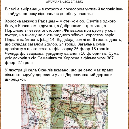
млини на двох ставах
В селі є вибранець в котрого є посесором учтивий чоловік Іван
– гайдук; щороку відправляє до обозу пахолка.
Хоросна межує з Раківцем – містечком оо. Єзуїтів з одного
боку, з Красовом з другого, з Добрянами з третього, з
Поршною з четвертої сторони. Фільварок при цьому у селі
пустує, на ньому не сіють жодного збіжжя, хоростом заріс.
Піддані наймають [staj] 14. Від [staja] землі по 6 грошів дають,
що складає загалом 2флор. 24 гроші. Загальна сума
провіанту з цього села та фільварку 26 флор 18 грошів.
Челядь фільваркова: уряднику salarium 16 флоринтів. Сума
усіх доходів з сіл Семенівка та Хоросна з фільварком 367
флор. 27 грош.
У люстрації села Схнилів вказано, що це село має право
вільного вирубу деревини у лісі Деревач званий держави
щирецької.