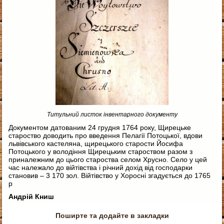
Титульний листок інвентарного документу
Документом датованим 24 грудня 1764 року, Щирецьке
староство доводить про введення Пелагії Потоцької, вдови
львівського кастеляна, щирецького старости Йосифа
Потоцького у володіння Щирецьким староством разом з
приналежним до цього староства селом Хрусно. Село у цей
час належало до війтівства і річний дохід від господарки
становив – 3 170 зол. Війтівство у Хоросні згадується до 1765
р
Андрій Книш
Поширте та додайте в закладки