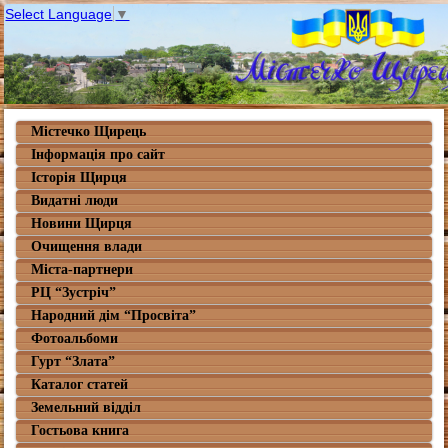
Select Language
▼
Містечко Щирець
Інформація про сайт
Історія Щирця
Видатні люди
Новини Щирця
Очищення влади
Міста-партнери
РЦ “Зустріч”
Народний дім “Просвіта”
Фотоальбоми
Гурт “Злата”
Каталог статей
Земельний відділ
Гостьова книга