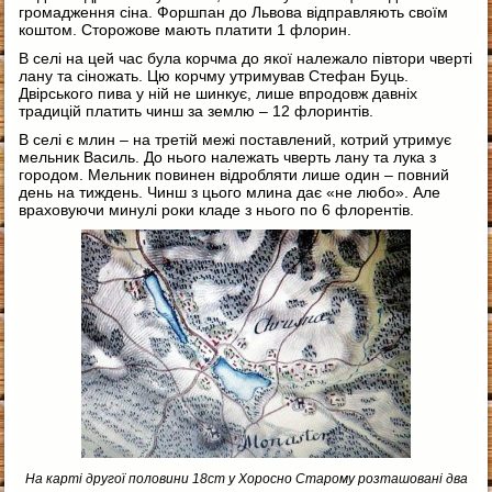
громадження сіна. Форшпан до Львова відправляють своїм
коштом. Сторожове мають платити 1 флорин.
В селі на цей час була корчма до якої належало півтори чверті
лану та сіножать. Цю корчму утримував Стефан Буць.
Двірського пива у ній не шинкує, лише впродовж давніх
традицій платить чинш за землю – 12 флоринтів.
В селі є млин – на третій межі поставлений, котрий утримує
мельник Василь. До нього належать чверть лану та лука з
городом. Мельник повинен відробляти лише один – повний
день на тиждень. Чинш з цього млина дає «не любо». Але
враховуючи минулі роки кладе з нього по 6 флорентів.
На карті другої половини 18ст у Хоросно Старому розташовані два