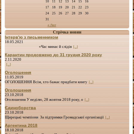
10
11
12
13
14
15
16
17
18
19
20
21
22
23
24
25
26
27
28
29
30
31
« Лют
Стрічка новин
Інтерв'ю з письменником
18.05.2021
«Час минає й слідів
[...]
Карантин продовжено до 31 грудня 2020 року
2.11.2020
[...]
Оголошення
11.05.2019
ОГОЛОШЕННЯ Всім, хто бажає придбати книгу
[...]
Оголошення
23.10.2018
Оголошення У неділю, 28 жовтня 2018 року, о
[...]
Єдиноборства
23.10.2018
Щирецькі чемпіони За підтримки Громадської організації
[...]
Аргентина 2018
18.10.2018