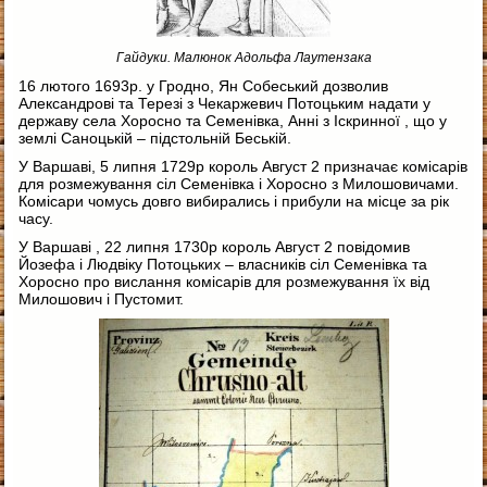
Гайдуки. Малюнок Адольфа Лаутензака
16 лютого 1693р. у Гродно, Ян Собеський дозволив
Александрові та Терезі з Чекаржевич Потоцьким надати у
державу села Хоросно та Семенівка, Анні з Іскринної , що у
землі Саноцькій – підстольній Беській.
У Варшаві, 5 липня 1729р король Август 2 призначає комісарів
для розмежування сіл Семенівка і Хоросно з Милошовичами.
Комісари чомусь довго вибирались і прибули на місце за рік
часу.
У Варшаві , 22 липня 1730р король Август 2 повідомив
Йозефа і Людвіку Потоцьких – власників сіл Семенівка та
Хоросно про вислання комісарів для розмежування їх від
Милошович і Пустомит.