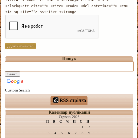
title=""> <abbr title=""> <acronym title=""> <b>
<blockquote cite=""> <cite> <code> <del datetime=""> <em>
<i> <q cite=""> <strike> <strong>
Пошук
Custom Search
Календар публікацій
Серпень 2026
П
В
С
Ч
П
С
Н
1
2
3
4
5
6
7
8
9