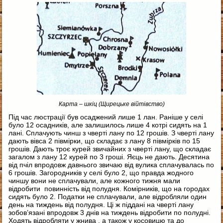
Карта – шкіц (Щирецьке війтівство)
Під час люстрації був осаджений лише 1 лан. Раніше у селі
було 12 осадників, але залишилось лише 4 котрі сидять на 1
лані. Сплачують чинш з чверті лану по 12 грошів. З чверті лану
дають вівса 2 півмірки, що складає з лану 8 півмірків по 15
грошів. Дають троє курей звичайних з чверті лану, що складає
загалом з лану 12 курей по 3 гроші. Яєць не дають. Десятина
від пчіл впродовж давнього звичаю від вулика сплачувалась по
6 грошів. Загородників у селі було 2, що правда жодного
чиншу вони не сплачували, але кожного тижня мали
відробити повинність від полудня. Комірників, що на городах
сидять було 2. Податки не сплачували, але відробляли один
день на тиждень від полудня. Ці ж піддані на чверті лану
зобов’язані впродовж 3 днів на тиждень відробити по полудні.
Ходять відробляти у жнива , а також у косовицю та до