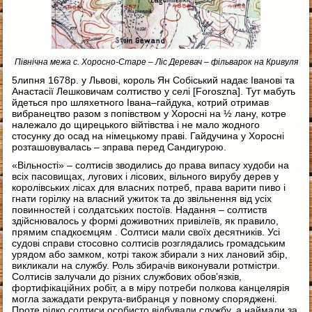
Північна межа с. Хоросно-Старе – Ліс Деревач – фільварок на Кривуля
5липня 1678р. у Львові, король Ян Собіський надає Іванові та
Анастасії Лешковичам солтиство у селі [Foroszna]. Тут мабуть
йдеться про шляхетного Івана–гайдука, котрий отримав
вибранецтво разом з попівством у Хоросні на ½ лану, котре
належало до щирецького війтівства і не мало жодного
стосунку до осад на німецькому праві. Гайдучина у Хоросні
розташовувалась – зправа перед Cандигурою.
«Вільності» – солтисів зводились до права випасу худоби на
всіх пасовищах, лугових і лісових, вільного вирубу дерев у
королівських лісах для власних потреб, права варити пиво і
гнати горілку на власний ужиток та до звільнення від усіх
повинностей і солдатських постоїв. Надання – солтиств
здійснювалось у формі доживотних привілеїв, як правило,
прямим спадкоємцям . Солтиси мали своїх десятників. Усі
судові справи стосовно солтисів розглядались громадським
урядом або замком, котрі також збирали з них лановий збір,
викликали на службу. Роль збирачів виконували ротмістри.
Солтисів залучали до різних службових обов’язків,
фортифікаційних робіт, а в міру потреби полкова канцелярія
могла зажадати рекрута-вибранця у повному споряджені.
Проте рідко солтиси особисто відбували службу, а наймали за