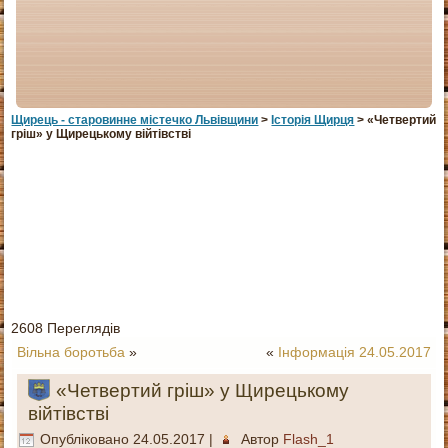
Щирець - старовинне мiстечко Львiвщини
>
Історія Щирця
> «Четвертий
гріш» у Щирецькому війтівстві
2608 Переглядів
Вільна боротьба
»
«
Інформація 24.05.2017
«Четвертий гріш» у Щирецькому
війтівстві
Опубліковано
24.05.2017
|
Автор
Flash_1