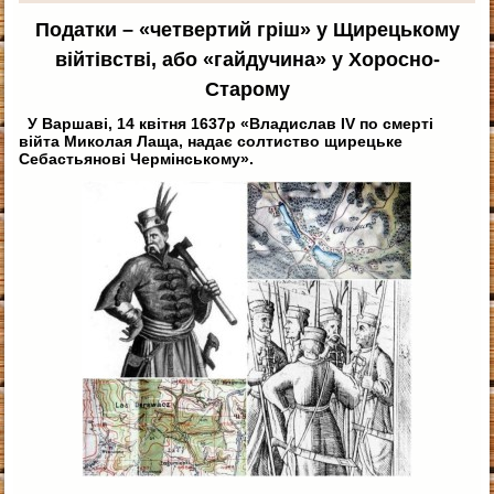
Податки – «четвертий гріш» у Щирецькому
війтівстві, або «гайдучина» у Хоросно-
Старому
У Варшаві, 14 квітня 1637р «Владислав IV по смерті
війта Миколая Лаща, надає солтиство щирецьке
Себастьянові Чермінському».