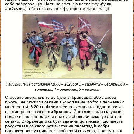
себе добровольців. Частина солтисів несла службу як
«гайдуки», тобто виконували функції земської поліції.
Гайдуки Речі Посполитої (1600 – 1625рр) 1 – гайдук; 2 – десятник; 3 –
волинщик; 4 – ротмістр; 5 – пахолок
Стосовно вибранців то це була вибранецька або ланова
піхота , де служили селяни з королівщин, тобто з державних
маєтностей. З 20 ланів землі село виставляло одного вояка-
піхотинця, що звався
вибранець
. Його звільняли від усяких
податків і повинностей, за них усі обовязки виконували інші
селяни. Вибранець мав бути здатний до війська і що чверть
року ставав до свого ротмистра на перегляд із добре
наладженою рушницею, з шаблею й сокирою, в одягу такої