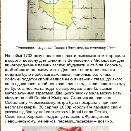
Територія с. Хоросно-Старе і його межі на середину 19ст
На сеймі 1733 року посли від шляхти львівської землі просили
в короля дозволу для шляхтичів Венявських з Милошович для
винагородження певних заслуг, збудувати міст біля Хоросно,
щоб збирати на ньому мито. Для шляхти питання сплати
податків було найбільш важливим і найбільш болісним,
оскільки податки сприймалися нею як важкий тягар, до якого
вона вдавалася вкрай неохоче і лише тоді, коли іншого виходу
не було, а несплата податків загрожувала ще більшими
матеріальними втратами. Дію цього закону мала можливість
відчути на собі Софія зі Жмігрода Стадницька, вдова по
Себастьяну Чермінському, котра була покарана з причини
несплати кварти. 30 cерпня 1658р король Ян Казимир своїм
указом відібрав у неї солтиство у Щирці і села Острів,
Семенівка, Хоросно і надав цю власність Францішкові
Левошинському, мечникові перемишльському – довічно.