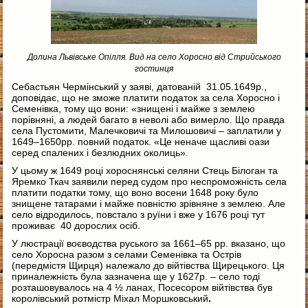
Долина Львівське Опілля. Вид на село Хоросно від Стрийського
гостинця
Себастьян Чермінський у заяві, датованій 31.05.1649р.,
доповідає, що не зможе платити податок за села Хоросно і
Семенівка, тому що вони: «знищені і майже з землею
порівняні, а людей багато в неволі або вимерло. Що правда
села Пустомити, Малечковичі та Милошовичі – заплатили у
1649–1650рр. повний податок. «Це неначе щасливі оази
серед спалених і безлюдних околиць».
У цьому ж 1649 році хороснянські селяни Стець Білоган та
Яремко Ткач заявили перед судом про неспроможність села
платити податки тому, що воно восени 1648 року було
знищене татарами і майже повністю зрівняне з землею. Але
село відродилось, повстало з руїни і вже у 1676 році тут
проживає 40 дорослих осіб.
У люстрації воєводства руського за 1661–65 рр. вказано, що
село Хоросна разом з селами Семенівка та Острів
(передмістя Щирця) належало до війтівства Щирецького. Ця
приналежність була зазначена ще у 1627р. – село тоді
розташовувалось на 4 ½ ланах, Посесором війтівства був
королівський ротмістр Міхал Моршковський
.