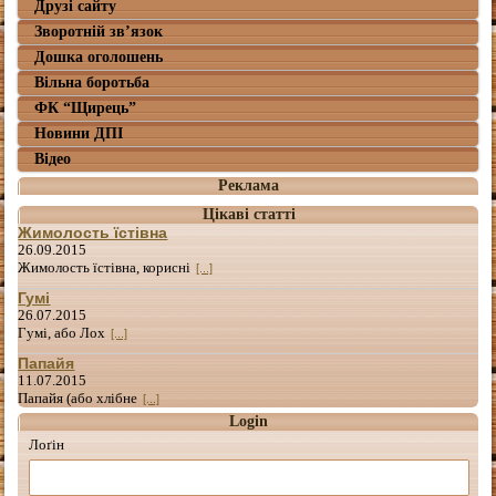
Друзі сайту
Зворотній зв’язок
Дошка оголошень
Вільна боротьба
ФК “Щирець”
Новини ДПІ
Відео
Реклама
Цікаві статті
Жимолость їстівна
26.09.2015
Жимолость їстівна, корисні
[...]
Гумі
26.07.2015
Гумі, або Лох
[...]
Папайя
11.07.2015
Папайя (або хлібне
[...]
Login
Лоґін