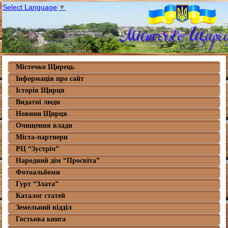
Select Language
▼
Містечко Щирець
Інформація про сайт
Історія Щирця
Видатні люди
Новини Щирця
Очищення влади
Міста-партнери
РЦ “Зустріч”
Народний дім “Просвіта”
Фотоальбоми
Гурт “Злата”
Каталог статей
Земельний відділ
Гостьова книга