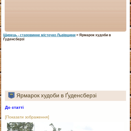
Щирець - старовинне мiстечко Львiвщини
> Ярмарок худоби в
Ґуденсберзі
Ярмарок худоби в Ґуденсберзі
До статті
[Показати зображення]