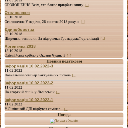
11.05.2019
ОГОЛОШЕННЯ Всім, хто бажає придбати книгу
[...]
Оголошення
23.10.2018
Оголошення У неділю, 28 жовтня 2018 року, о
[...]
Єдиноборства
23.10.2018
Щирецькі чемпіони За підтримки Громадської організації
[...]
Аргентина 2018
18.10.2018
Олімпійське срібло у Оксани Чудик З
[...]
Новини податкової
Інформація 10.02.2022-3
11.02.2022
Навчальний семінар з актуальних питань
[...]
Інформація 10.02.2022-2
11.02.2022
На «гарячій лінії» у Львівській
[...]
Інформація 10.02.2022-1
11.02.2022
У Львівській ДПІ відбувся семінар -
[...]
Погода