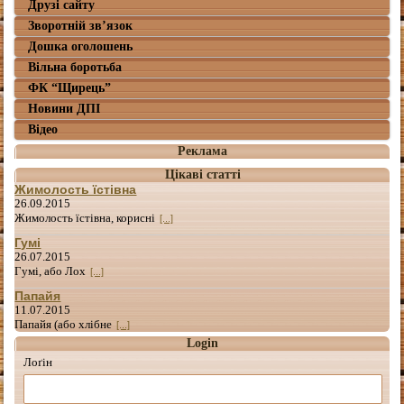
Друзі сайту
Зворотній зв’язок
Дошка оголошень
Вільна боротьба
ФК “Щирець”
Новини ДПІ
Відео
Реклама
Цікаві статті
Жимолость їстівна
26.09.2015
Жимолость їстівна, корисні
[...]
Гумі
26.07.2015
Гумі, або Лох
[...]
Папайя
11.07.2015
Папайя (або хлібне
[...]
Login
Лоґін