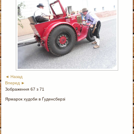
◄ Назад
Вперед ►
Зображення 67 з 71
Ярмарок худоби в Ґуденсберзі