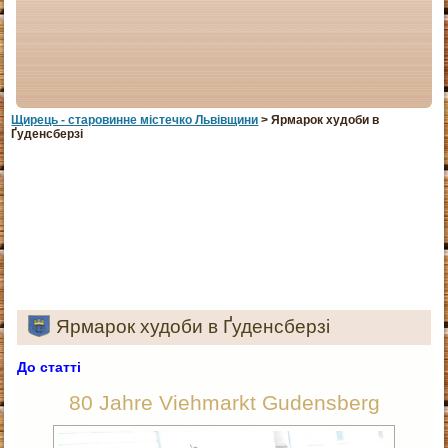
Щирець - старовинне мiстечко Львiвщини
> Ярмарок худоби в
Ґуденсберзі
Ярмарок худоби в Ґуденсберзі
До статті
80 Jahre Viehmarkt Gudensberg