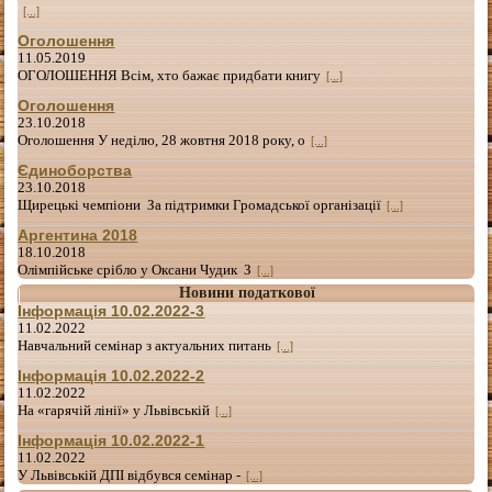
[...]
Оголошення
11.05.2019
ОГОЛОШЕННЯ Всім, хто бажає придбати книгу
[...]
Оголошення
23.10.2018
Оголошення У неділю, 28 жовтня 2018 року, о
[...]
Єдиноборства
23.10.2018
Щирецькі чемпіони За підтримки Громадської організації
[...]
Аргентина 2018
18.10.2018
Олімпійське срібло у Оксани Чудик З
[...]
Новини податкової
Інформація 10.02.2022-3
11.02.2022
Навчальний семінар з актуальних питань
[...]
Інформація 10.02.2022-2
11.02.2022
На «гарячій лінії» у Львівській
[...]
Інформація 10.02.2022-1
11.02.2022
У Львівській ДПІ відбувся семінар -
[...]