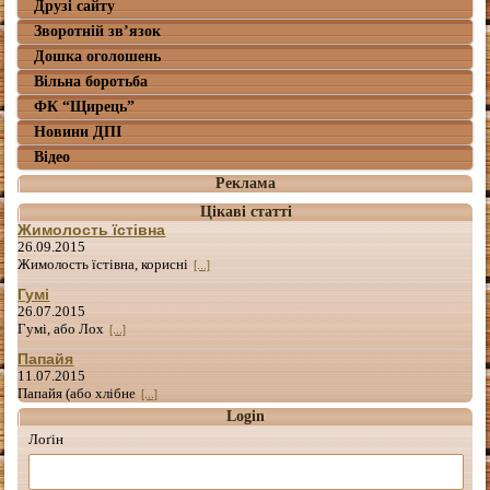
Друзі сайту
Зворотній зв’язок
Дошка оголошень
Вільна боротьба
ФК “Щирець”
Новини ДПІ
Відео
Реклама
Цікаві статті
Жимолость їстівна
26.09.2015
Жимолость їстівна, корисні
[...]
Гумі
26.07.2015
Гумі, або Лох
[...]
Папайя
11.07.2015
Папайя (або хлібне
[...]
Login
Лоґін