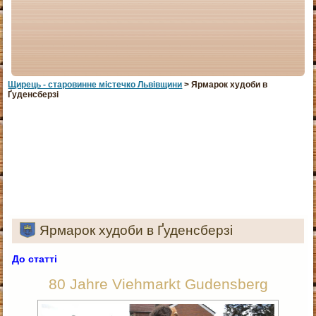
Щирець - старовинне мiстечко Львiвщини
> Ярмарок худоби в
Ґуденсберзі
Ярмарок худоби в Ґуденсберзі
До статті
80 Jahre Viehmarkt Gudensberg