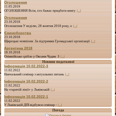
Оголошення
11.05.2019
ОГОЛОШЕННЯ Всім, хто бажає придбати книгу
[...]
Оголошення
23.10.2018
Оголошення У неділю, 28 жовтня 2018 року, о
[...]
Єдиноборства
23.10.2018
Щирецькі чемпіони За підтримки Громадської організації
[...]
Аргентина 2018
18.10.2018
Олімпійське срібло у Оксани Чудик З
[...]
Новини податкової
Інформація 10.02.2022-3
11.02.2022
Навчальний семінар з актуальних питань
[...]
Інформація 10.02.2022-2
11.02.2022
На «гарячій лінії» у Львівській
[...]
Інформація 10.02.2022-1
11.02.2022
У Львівській ДПІ відбувся семінар -
[...]
Погода