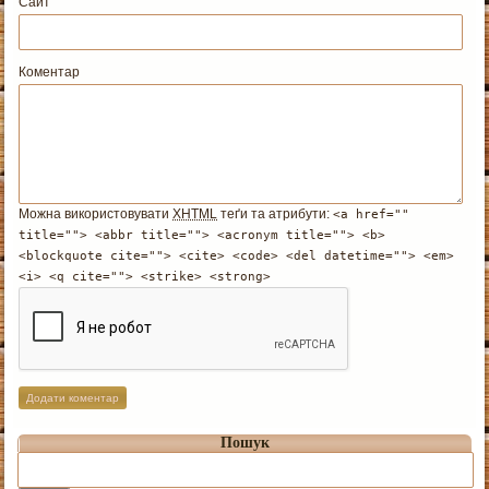
Сайт
Коментар
Можна використовувати
XHTML
теґи та атрибути:
<a href=""
title=""> <abbr title=""> <acronym title=""> <b>
<blockquote cite=""> <cite> <code> <del datetime=""> <em>
<i> <q cite=""> <strike> <strong>
Пошук