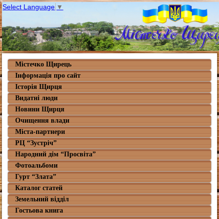
Select Language
▼
Містечко Щирець
Інформація про сайт
Історія Щирця
Видатні люди
Новини Щирця
Очищення влади
Міста-партнери
РЦ “Зустріч”
Народний дім “Просвіта”
Фотоальбоми
Гурт “Злата”
Каталог статей
Земельний відділ
Гостьова книга