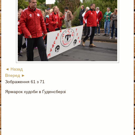
◄ Назад
Вперед ►
Зображення 61 з 71
Ярмарок худоби в Ґуденсберзі