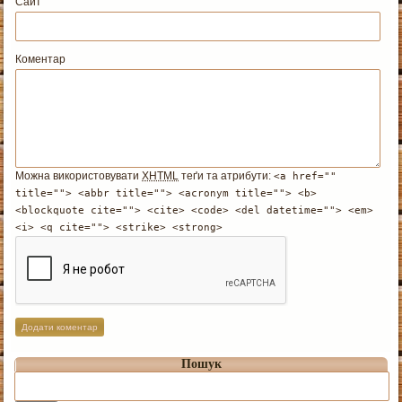
Сайт
Коментар
Можна використовувати
XHTML
теґи та атрибути:
<a href=""
title=""> <abbr title=""> <acronym title=""> <b>
<blockquote cite=""> <cite> <code> <del datetime=""> <em>
<i> <q cite=""> <strike> <strong>
Пошук