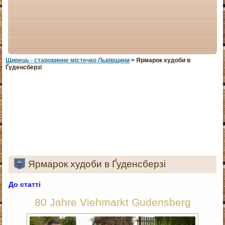
Щирець - старовинне мiстечко Львiвщини
> Ярмарок худоби в
Ґуденсберзі
Ярмарок худоби в Ґуденсберзі
До статті
80 Jahre Viehmarkt Gudensberg