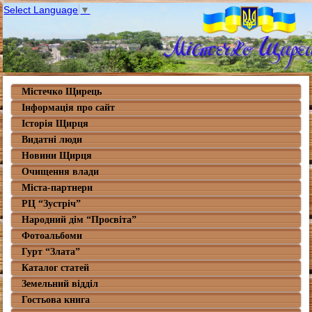
Select Language
▼
Містечко Щирець
Інформація про сайт
Історія Щирця
Видатні люди
Новини Щирця
Очищення влади
Міста-партнери
РЦ “Зустріч”
Народний дім “Просвіта”
Фотоальбоми
Гурт “Злата”
Каталог статей
Земельний відділ
Гостьова книга