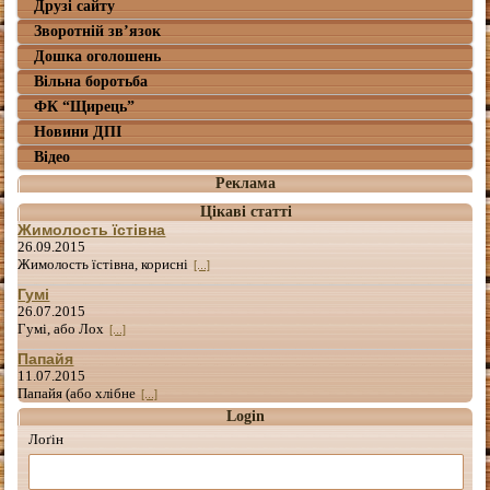
Друзі сайту
Зворотній зв’язок
Дошка оголошень
Вільна боротьба
ФК “Щирець”
Новини ДПІ
Відео
Реклама
Цікаві статті
Жимолость їстівна
26.09.2015
Жимолость їстівна, корисні
[...]
Гумі
26.07.2015
Гумі, або Лох
[...]
Папайя
11.07.2015
Папайя (або хлібне
[...]
Login
Лоґін