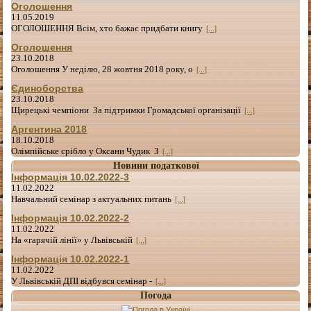
Оголошення
11.05.2019
ОГОЛОШЕННЯ Всім, хто бажає придбати книгу
[...]
Оголошення
23.10.2018
Оголошення У неділю, 28 жовтня 2018 року, о
[...]
Єдиноборства
23.10.2018
Щирецькі чемпіони За підтримки Громадської організації
[...]
Аргентина 2018
18.10.2018
Олімпійське срібло у Оксани Чудик З
[...]
Новини податкової
Інформація 10.02.2022-3
11.02.2022
Навчальний семінар з актуальних питань
[...]
Інформація 10.02.2022-2
11.02.2022
На «гарячій лінії» у Львівській
[...]
Інформація 10.02.2022-1
11.02.2022
У Львівській ДПІ відбувся семінар -
[...]
Погода