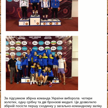
За підсумком збірна команда України виборола чотири
золотих, одну срібну та дві бронзові медалі. Це дозволило
збірній посісти першу сходинку у загально-командному заліку.