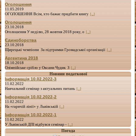
Оголошення
11.05.2019
ОГОЛОШЕННЯ Всім, хто бажає придбати книгу
[...]
Оголошення
23.10.2018
Оголошення У неділю, 28 жовтня 2018 року, о
[...]
Єдиноборства
23.10.2018
Щирецькі чемпіони За підтримки Громадської організації
[...]
Аргентина 2018
18.10.2018
Олімпійське срібло у Оксани Чудик З
[...]
Новини податкової
Інформація 10.02.2022-3
11.02.2022
Навчальний семінар з актуальних питань
[...]
Інформація 10.02.2022-2
11.02.2022
На «гарячій лінії» у Львівській
[...]
Інформація 10.02.2022-1
11.02.2022
У Львівській ДПІ відбувся семінар -
[...]
Погода