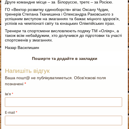
Друге командне місце – за Білоруссю, третє – за Росією.
ГО «Вектор розвитку єдиноборств» вітає Оксану Чудик,
тренерів Степана Ткачишина і Олександра Раковського з
успішним виступом на змаганнях та бажає міцного здоров’я,
успіхів на чемпіонаті світу та юнацьких Олімпійських іграх.
Тренери та спортсмени висловлюють подяку ТМ «Оліяр», а
також всім небайдужим, хто долучився до підготовки та участі
спортсменів у змаганнях.
Назар Василишин
Поширте та додайте в закладки
Напишіть відгук
Ваша пошт@ не публікуватиметься. Обов’язкові поля
позначені
*
Ім’я
*
E-mail
*