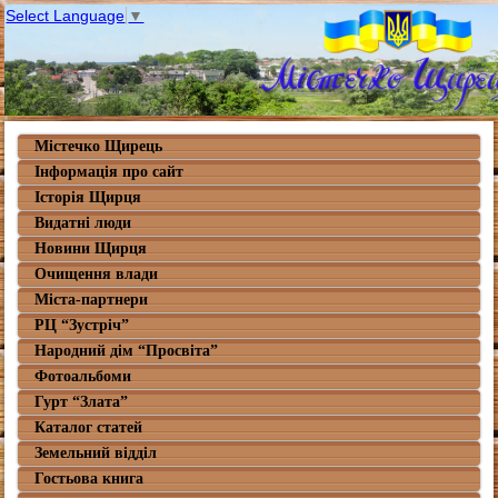
Select Language
▼
Містечко Щирець
Інформація про сайт
Історія Щирця
Видатні люди
Новини Щирця
Очищення влади
Міста-партнери
РЦ “Зустріч”
Народний дім “Просвіта”
Фотоальбоми
Гурт “Злата”
Каталог статей
Земельний відділ
Гостьова книга