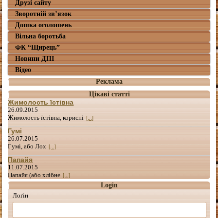
Друзі сайту
Зворотній зв’язок
Дошка оголошень
Вільна боротьба
ФК “Щирець”
Новини ДПІ
Відео
Реклама
Цікаві статті
Жимолость їстівна
26.09.2015
Жимолость їстівна, корисні
[...]
Гумі
26.07.2015
Гумі, або Лох
[...]
Папайя
11.07.2015
Папайя (або хлібне
[...]
Login
Лоґін