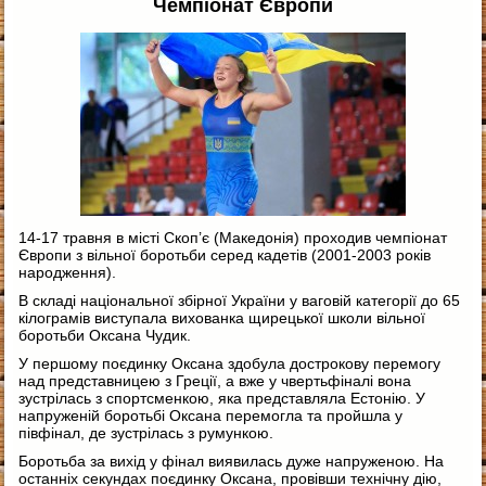
Чемпіонат Європи
14-17 травня в місті Скоп’є (Македонія) проходив чемпіонат
Європи з вільної боротьби серед кадетів (2001-2003 років
народження).
В складі національної збірної України у ваговій категорії до 65
кілограмів виступала вихованка щирецької школи вільної
боротьби Оксана Чудик.
У першому поєдинку Оксана здобула дострокову перемогу
над представницею з Греції, а вже у чвертьфіналі вона
зустрілась з спортсменкою, яка представляла Естонію. У
напруженій боротьбі Оксана перемогла та пройшла у
півфінал, де зустрілась з румункою.
Боротьба за вихід у фінал виявилась дуже напруженою. На
останніх секундах поєдинку Оксана, провівши технічну дію,