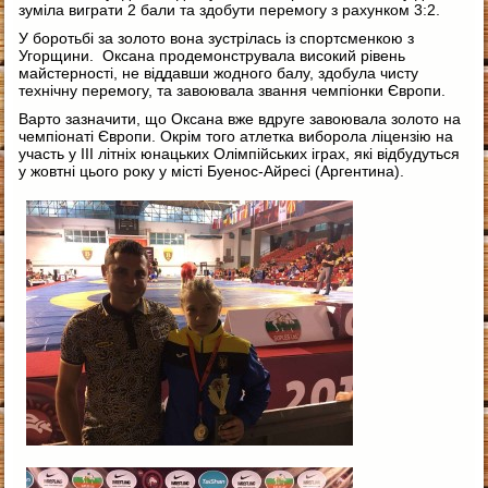
зуміла виграти 2 бали та здобути перемогу з рахунком 3:2.
У боротьбі за золото вона зустрілась із спортсменкою з
Угорщини. Оксана продемонструвала високий рівень
майстерності, не віддавши жодного балу, здобула чисту
технічну перемогу, та завоювала звання чемпіонки Європи.
Варто зазначити, що Оксана вже вдруге завоювала золото на
чемпіонаті Європи. Окрім того атлетка виборола ліцензію на
участь у ІІІ літніх юнацьких Олімпійських іграх, які відбудуться
у жовтні цього року у місті Буенос-Айресі (Аргентина).