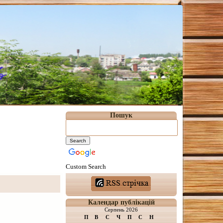
Пошук
Custom Search
Календар публікацій
Серпень 2026
П
В
С
Ч
П
С
Н