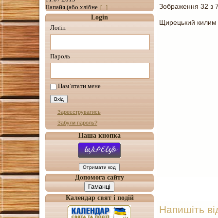
Зображення 32 з 
Папайя (або хлібне
[...]
Login
Щирецький килим 
Лоґін
Пароль
Пам`ятати мене
Зареєструватись
Забули пароль?
Наша кнопка
Допомога сайту
Гаманці
Календар свят і подій
Напишіть ві