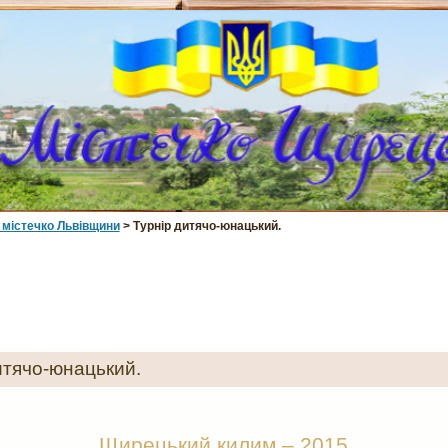
 мiстечко Львiвщини
> Турнір дитячо-юнацький.
итячо-юнацький.
Щирецький килим – 2015