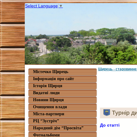
Select Language
▼
Щирець - старовинне
Містечко Щирець
Інформація про сайт
Історія Щирця
Видатні люди
Новини Щирця
Очищення влади
Турнір д
Міста-партнери
РЦ “Зустріч”
До статті
Народний дім “Просвіта”
Фотоальбоми