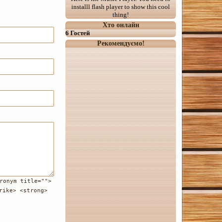
installl flash player to show this cool
thing!
Хто онлайн
6 Гостей
Рекомендуємо!
ronym title="">
rike> <strong>