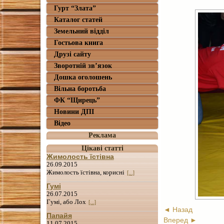
Гурт “Злата”
Каталог статей
Земельний відділ
Гостьова книга
Друзі сайту
Зворотній зв’язок
Дошка оголошень
Вільна боротьба
ФК “Щирець”
Новини ДПІ
Відео
Реклама
Цікаві статті
Жимолость їстівна
26.09.2015
Жимолость їстівна, корисні
[...]
Гумі
26.07.2015
Гумі, або Лох
[...]
◄ Назад
Папайя
Вперед ►
11.07.2015