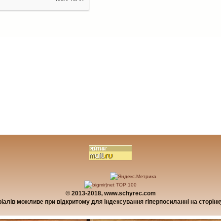
© 2013-2018, www.schyrec.com
алів можливе при відкритому для індексування гіперпосиланні на сторінку