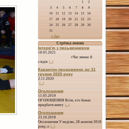
1
2
3
4
5
6
7
8
9
10
11
12
13
14
15
16
17
18
19
20
21
22
23
24
25
26
27
28
29
30
31
« Лют
Стрічка новин
Інтерв'ю з письменником
18.05.2021
«Час минає й
слідів
[...]
Карантин продовжено до 31
грудня 2020 року
2.11.2020
[...]
Оголошення
11.05.2019
ОГОЛОШЕННЯ Всім, хто бажає
придбати книгу
[...]
Оголошення
23.10.2018
Оголошення У неділю, 28 жовтня 2018
року, о
[...]