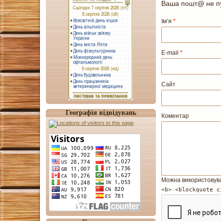
Ваша пошт@ не пу
Ім’я
*
E-mail
*
Сайт
Географія відвідувань
Коментар
Можна використовув
<b> <blockquote c