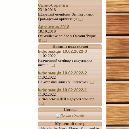
Єдиноборства
23.10.2018
Щирецькі чемпіони За підтримки
Громадської організації
[...]
Аргентина 2018
18.10.2018
Олімпійське срібло у Оксани Чудик
З
[...]
Новини податкової
Інформація 10.02.2022-3
11.02.2022
Навчальний семінар з актуальних
питань
[...]
Інформація 10.02.2022-2
11.02.2022
На «гарячій лінії» у Львівській
[...]
Інформація 10.02.2022-1
11.02.2022
У Львівській ДПІ відбувся семінар -
[...]
Погода
Музичний плеєр
Here is the Music Player. You need to