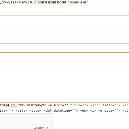
блікуватиметься. Обов’язкові поля позначені
*
ати
XHTML
теґи та атрибути:
<a href="" title=""> <abbr title=""> <ac
ite=""> <cite> <code> <del datetime=""> <em> <i> <q cite=""> <st