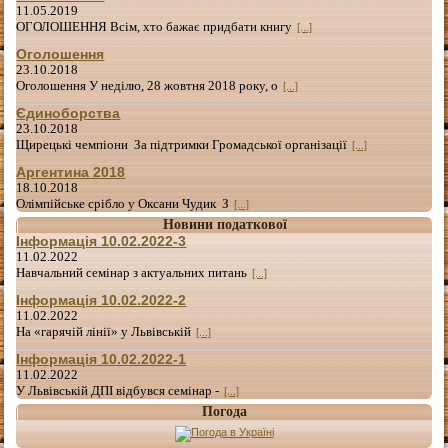
11.05.2019
ОГОЛОШЕННЯ Всім, хто бажає придбати книгу
[...]
Оголошення
23.10.2018
Оголошення У неділю, 28 жовтня 2018 року, о
[...]
Єдиноборства
23.10.2018
Щирецькі чемпіони За підтримки Громадської організації
[...]
Аргентина 2018
18.10.2018
Олімпійське срібло у Оксани Чудик З
[...]
Новини податкової
Інформація 10.02.2022-3
11.02.2022
Навчальний семінар з актуальних питань
[...]
Інформація 10.02.2022-2
11.02.2022
На «гарячій лінії» у Львівській
[...]
Інформація 10.02.2022-1
11.02.2022
У Львівській ДПІ відбувся семінар -
[...]
Погода