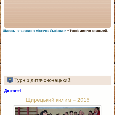
Щирець - старовинне мiстечко Львiвщини
> Турнір дитячо-юнацький.
Турнір дитячо-юнацький.
До статті
Щирецький килим – 2015