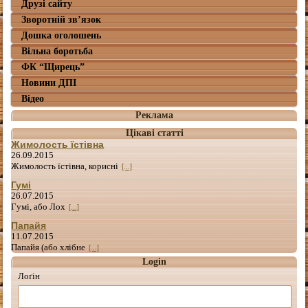
Друзі сайту
Зворотній зв’язок
Дошка оголошень
Вільна боротьба
ФК “Щирець”
Новини ДПІ
Відео
Реклама
Цікаві статті
Жимолость їстівна
26.09.2015
Жимолость їстівна, корисні
[...]
Гумі
26.07.2015
Гумі, або Лох
[...]
Папайя
11.07.2015
Папайя (або хлібне
[...]
Login
Лоґін