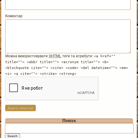
Коментар
Можна використовувати
XHTML
теґи та атрибути:
<a href=""
title=""> <abbr title=""> <acronym title=""> <b>
<blockquote cite=""> <cite> <code> <del datetime=""> <em>
<i> <q cite=""> <strike> <strong>
Пошук