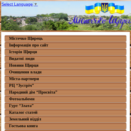
Select Language
▼
Містечко Щирець
Інформація про сайт
Історія Щирця
Видатні люди
Новини Щирця
Очищення влади
Міста-партнери
РЦ “Зустріч”
Народний дім “Просвіта”
Фотоальбоми
Гурт “Злата”
Каталог статей
Земельний відділ
Гостьова книга