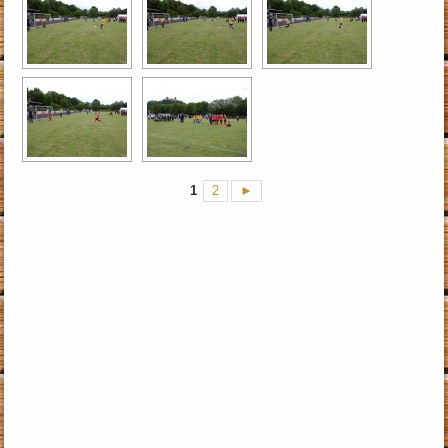
1
2
►