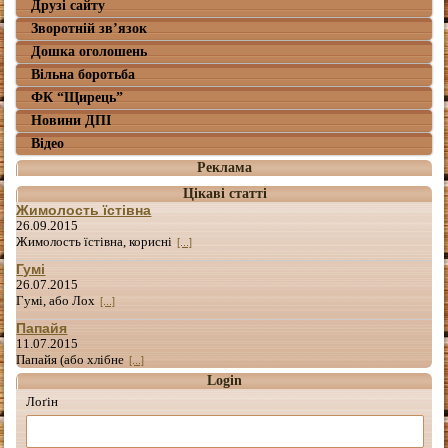
Друзі сайту
Зворотній зв’язок
Дошка оголошень
Вільна боротьба
ФК “Щирець”
Новини ДПІ
Відео
Реклама
Цікаві статті
Жимолость їстівна
26.09.2015
Жимолость їстівна, корисні
[...]
Гумі
26.07.2015
Гумі, або Лох
[...]
Папайя
11.07.2015
Папайя (або хлібне
[...]
Login
Лоґін