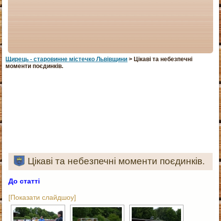
Щирець - старовинне мiстечко Львiвщини
> Цікаві та небезпечні
моменти поєдинків.
Цікаві та небезпечні моменти поєдинків.
До статті
[Показати слайдшоу]