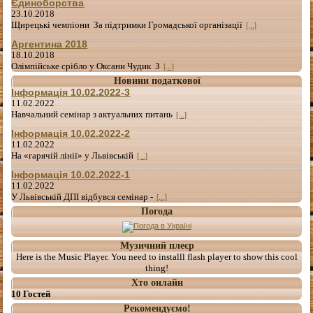
Єдиноборства
23.10.2018
Щирецькі чемпіони За підтримки Громадської організації
[...]
Аргентина 2018
18.10.2018
Олімпійське срібло у Оксани Чудик З
[...]
Новини податкової
Інформація 10.02.2022-3
11.02.2022
Навчальний семінар з актуальних питань
[...]
Інформація 10.02.2022-2
11.02.2022
На «гарячій лінії» у Львівській
[...]
Інформація 10.02.2022-1
11.02.2022
У Львівській ДПІ відбувся семінар -
[...]
Погода
Музичний плеєр
Here is the Music Player. You need to installl flash player to show this cool
thing!
Хто онлайн
10 Гостей
Рекомендуємо!