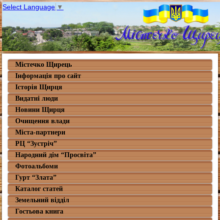
Select Language
▼
Містечко Щирець
Інформація про сайт
Історія Щирця
Видатні люди
Новини Щирця
Очищення влади
Міста-партнери
РЦ “Зустріч”
Народний дім “Просвіта”
Фотоальбоми
Гурт “Злата”
Каталог статей
Земельний відділ
Гостьова книга