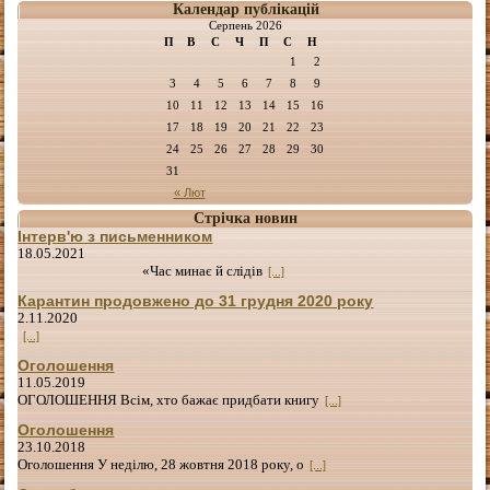
Календар публікацій
Серпень 2026
П
В
С
Ч
П
С
Н
1
2
3
4
5
6
7
8
9
10
11
12
13
14
15
16
17
18
19
20
21
22
23
24
25
26
27
28
29
30
31
« Лют
Стрічка новин
Інтерв'ю з письменником
18.05.2021
«Час минає й слідів
[...]
Карантин продовжено до 31 грудня 2020 року
2.11.2020
[...]
Оголошення
11.05.2019
ОГОЛОШЕННЯ Всім, хто бажає придбати книгу
[...]
Оголошення
23.10.2018
Оголошення У неділю, 28 жовтня 2018 року, о
[...]