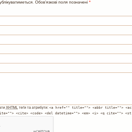
блікуватиметься. Обов’язкові поля позначені
*
ати
XHTML
теґи та атрибути:
<a href="" title=""> <abbr title=""> <ac
ite=""> <cite> <code> <del datetime=""> <em> <i> <q cite=""> <st