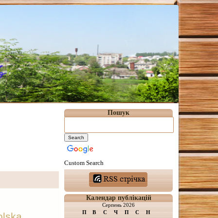
Пошук
Custom Search
Календар публікацій
Серпень 2026
П
В
С
Ч
П
С
Н
olska