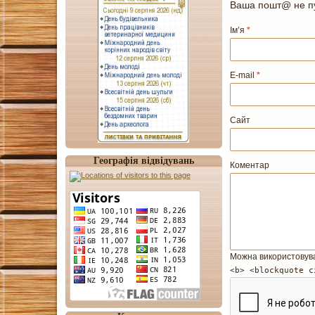
Ваша пошт@ не пу
Ім’я
*
E-mail
*
Сайт
Географія відвідувань
Коментар
Можна використовув
<b> <blockquote c