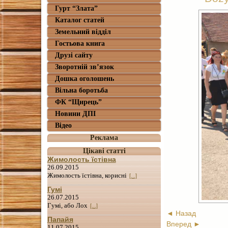
Гурт “Злата”
Каталог статей
Земельний відділ
Гостьова книга
Друзі сайту
Зворотній зв’язок
Дошка оголошень
Вільна боротьба
ФК “Щирець”
Новини ДПІ
Відео
Реклама
Цікаві статті
Жимолость їстівна
26.09.2015
Жимолость їстівна, корисні
[...]
Гумі
26.07.2015
Гумі, або Лох
[...]
◄ Назад
Папайя
Вперед ►
11.07.2015