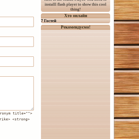
installl flash player to show this cool
thing!
Хто онлайн
7 Гостей
Рекомендуємо!
ronym title="">
rike> <strong>