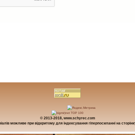
© 2013-2018, www.schyrec.com
алів можливе при відкритому для індексування гіперпосиланні на сторінку