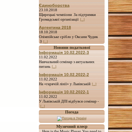
Єдиноборства
23.10.2018
Щирецькі чемпіони За підтримки
Громадської організації
[...]
Аргентина 2018
18.10.2018
Олімпійське срібло у Оксани Чудик
З
[...]
Новини податкової
Інформація 10.02.2022-3
11.02.2022
Навчальний семінар з актуальних
питань
[...]
Інформація 10.02.2022-2
11.02.2022
На «гарячій лінії» у Львівській
[...]
Інформація 10.02.2022-1
11.02.2022
У Львівській ДПІ відбувся семінар -
[...]
Погода
Музичний плеєр
Here is the Music Player. You need to