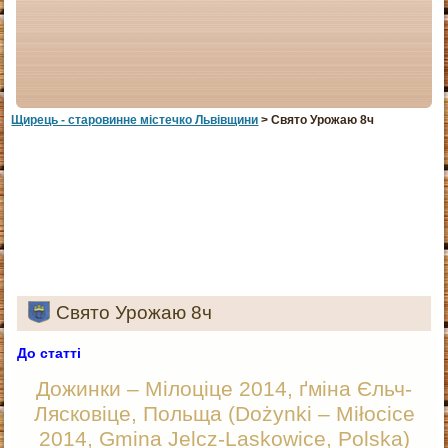
Щирець - старовинне мiстечко Львiвщини
> Свято Урожаю 8ч
Свято Урожаю 8ч
До статті
Дожинки – Мілоціце 2014, ґміна Єльч-
Лясковіце, Польща (Dożynki – Miłocice
2014, Gmina Jelcz-Laskowice, Polska)