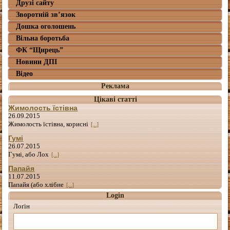
Друзі сайту
Зворотній зв’язок
Дошка оголошень
Вільна боротьба
ФК “Щирець”
Новини ДПІ
Відео
Реклама
Цікаві статті
Жимолость їстівна
26.09.2015
Жимолость їстівна, корисні
[...]
Гумі
26.07.2015
Гумі, або Лох
[...]
Папайя
11.07.2015
Папайя (або хлібне
[...]
Login
Лоґін