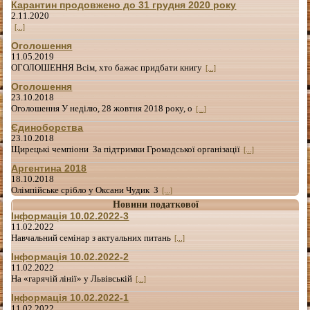
Карантин продовжено до 31 грудня 2020 року
2.11.2020
[...]
Оголошення
11.05.2019
ОГОЛОШЕННЯ Всім, хто бажає придбати книгу
[...]
Оголошення
23.10.2018
Оголошення У неділю, 28 жовтня 2018 року, о
[...]
Єдиноборства
23.10.2018
Щирецькі чемпіони За підтримки Громадської організації
[...]
Аргентина 2018
18.10.2018
Олімпійське срібло у Оксани Чудик З
[...]
Новини податкової
Інформація 10.02.2022-3
11.02.2022
Навчальний семінар з актуальних питань
[...]
Інформація 10.02.2022-2
11.02.2022
На «гарячій лінії» у Львівській
[...]
Інформація 10.02.2022-1
11.02.2022