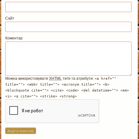
Сайт
Коментар
Можна використовувати
XHTML
теґи та атрибути:
<a href=""
title=""> <abbr title=""> <acronym title=""> <b>
<blockquote cite=""> <cite> <code> <del datetime=""> <em>
<i> <q cite=""> <strike> <strong>