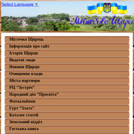
Select Language
▼
Містечко Щирець
Інформація про сайт
Історія Щирця
Видатні люди
Новини Щирця
Очищення влади
Міста-партнери
РЦ “Зустріч”
Народний дім “Просвіта”
Фотоальбоми
Гурт “Злата”
Каталог статей
Земельний відділ
Гостьова книга