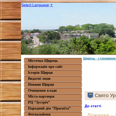
Select Language
▼
Щирець - старовинне
Містечко Щирець
Інформація про сайт
Історія Щирця
Видатні люди
Новини Щирця
Очищення влади
Свято У
Міста-партнери
РЦ “Зустріч”
До статті
Народний дім “Просвіта”
Дожинки – 
Фотоальбоми