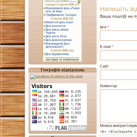
Напишіть ві
Ваша пошт@ не пу
Ім’я
*
E-mail
*
Сайт
Географія відвідувань
Коментар
Можна використовув
<b> <blockquote c