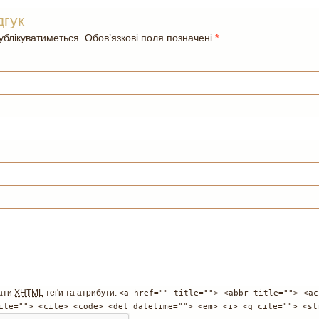
дгук
блікуватиметься. Обов’язкові поля позначені
*
ати
XHTML
теґи та атрибути:
<a href="" title=""> <abbr title=""> <ac
ite=""> <cite> <code> <del datetime=""> <em> <i> <q cite=""> <st