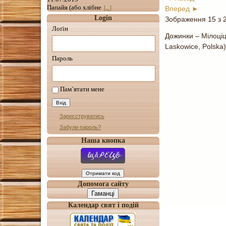
Папайя (або хлібне
Вперед ►
[...]
Login
Зображення 15 з 
Лоґін
Дожинки – Мілоціц
Laskowice, Polska)
Пароль
Пам`ятати мене
Зареєструватись
Забули пароль?
Наша кнопка
Допомога сайту
Гаманці
Календар свят і подій