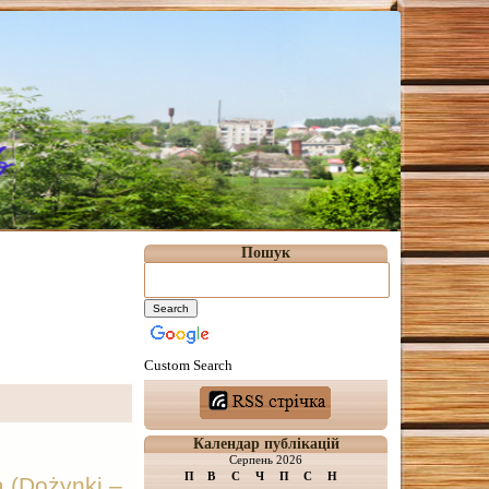
Пошук
Custom Search
Календар публікацій
Серпень 2026
П
В
С
Ч
П
С
Н
 (Dożynki –