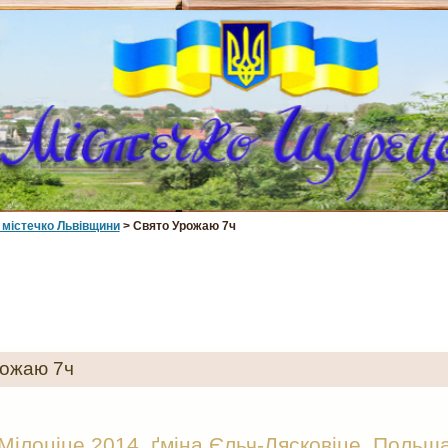
 мiстечко Львiвщини
> Свято Урожаю 7ч
рожаю 7ч
Мілоціце 2014, ґміна Єльч-Лясковіце, Польща