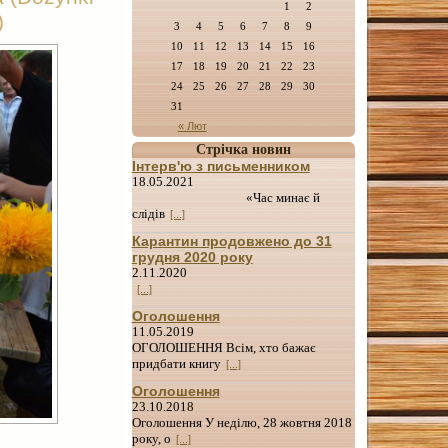
1
2
)
3
4
5
6
7
8
9
10
11
12
13
14
15
16
17
18
19
20
21
22
23
24
25
26
27
28
29
30
31
« Лют
Стрічка новин
Інтерв'ю з письменником
18.05.2021
«Час минає й
слідів
[...]
Карантин продовжено до 31
грудня 2020 року
2.11.2020
[...]
Оголошення
11.05.2019
ОГОЛОШЕННЯ Всім, хто бажає
придбати книгу
[...]
Оголошення
23.10.2018
Оголошення У неділю, 28 жовтня 2018
року, о
[...]