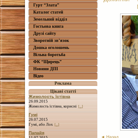
Гурт “Злата”
Каталог статей
Земельний відділ
Гостьова книга
Друзі сайту
Зворотній зв’язок
Дошка оголошень
Вільна боротьба
ФК “Щирець”
Новини ДПІ
Відео
Реклама
Цікаві статті
Жимолость їстівна
26.09.2015
Жимолость їстівна, корисні
[...]
Гумі
26.07.2015
Гумі, або Лох
[...]
Папайя
◄ Назад
11.07.2015