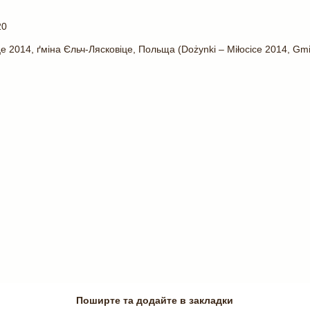
20
е 2014, ґміна Єльч-Лясковіце, Польща (Dożynki – Miłocice 2014, Gmi
Поширте та додайте в закладки