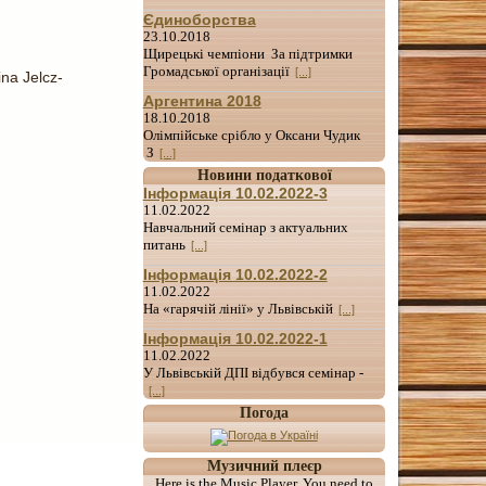
Єдиноборства
23.10.2018
Щирецькі чемпіони За підтримки
Громадської організації
[...]
na Jelcz-
Аргентина 2018
18.10.2018
Олімпійське срібло у Оксани Чудик
З
[...]
Новини податкової
Інформація 10.02.2022-3
11.02.2022
Навчальний семінар з актуальних
питань
[...]
Інформація 10.02.2022-2
11.02.2022
На «гарячій лінії» у Львівській
[...]
Інформація 10.02.2022-1
11.02.2022
У Львівській ДПІ відбувся семінар -
[...]
Погода
Музичний плеєр
Here is the Music Player. You need to