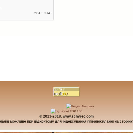
© 2013-2018, www.schyrec.com
алів можливе при відкритому для індексування гіперпосиланні на сторінку