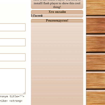
installl flash player to show this cool
thing!
Хто онлайн
5 Гостей
Рекомендуємо!
ronym title="">
rike> <strong>