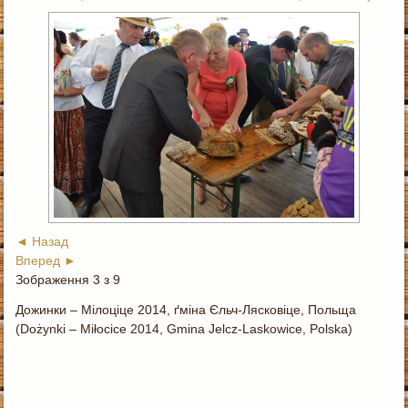
◄ Назад
Вперед ►
Зображення 3 з 9
Дожинки – Мілоціце 2014, ґміна Єльч-Лясковіце, Польща
(Dożynki – Miłocice 2014, Gmina Jelcz-Laskowice, Polska)