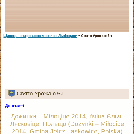
Щирець - старовинне мiстечко Львiвщини
> Свято Урожаю 5ч
Свято Урожаю 5ч
До статті
Дожинки – Мілоціце 2014, ґміна Єльч-
Лясковіце, Польща (Dożynki – Miłocice
2014, Gmina Jelcz-Laskowice, Polska)