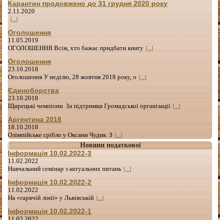
Карантин продовжено до 31 грудня 2020 року
2.11.2020
[...]
Оголошення
11.05.2019
ОГОЛОШЕННЯ Всім, хто бажає придбати книгу
[...]
Оголошення
23.10.2018
Оголошення У неділю, 28 жовтня 2018 року, о
[...]
Єдиноборства
23.10.2018
Щирецькі чемпіони За підтримки Громадської організації
[...]
Аргентина 2018
18.10.2018
Олімпійське срібло у Оксани Чудик З
[...]
Новини податкової
Інформація 10.02.2022-3
11.02.2022
Навчальний семінар з актуальних питань
[...]
Інформація 10.02.2022-2
11.02.2022
На «гарячій лінії» у Львівській
[...]
Інформація 10.02.2022-1
11.02.2022