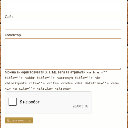
Сайт
Коментар
Можна використовувати
XHTML
теґи та атрибути:
<a href=""
title=""> <abbr title=""> <acronym title=""> <b>
<blockquote cite=""> <cite> <code> <del datetime=""> <em>
<i> <q cite=""> <strike> <strong>