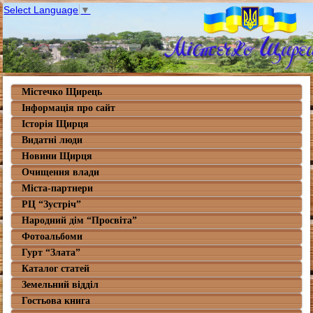
Select Language
▼
Містечко Щирець
Інформація про сайт
Історія Щирця
Видатні люди
Новини Щирця
Очищення влади
Міста-партнери
РЦ “Зустріч”
Народний дім “Просвіта”
Фотоальбоми
Гурт “Злата”
Каталог статей
Земельний відділ
Гостьова книга