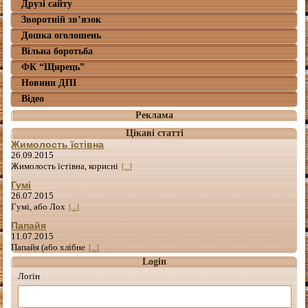
Друзі сайту
Зворотній зв’язок
Дошка оголошень
Вільна боротьба
ФК “Щирець”
Новини ДПІ
Відео
Реклама
Цікаві статті
Жимолость їстівна
26.09.2015
Жимолость їстівна, корисні
[...]
Гумі
26.07.2015
Гумі, або Лох
[...]
Папайя
11.07.2015
Папайя (або хлібне
[...]
Login
Лоґін