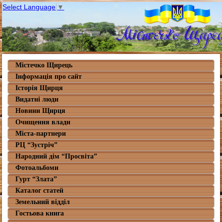
Select Language
▼
Містечко Щирець
Інформація про сайт
Історія Щирця
Видатні люди
Новини Щирця
Очищення влади
Міста-партнери
РЦ “Зустріч”
Народний дім “Просвіта”
Фотоальбоми
Гурт “Злата”
Каталог статей
Земельний відділ
Гостьова книга