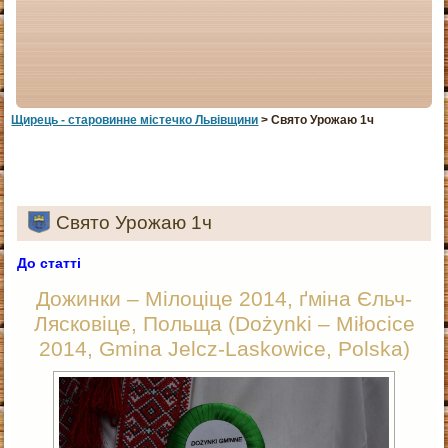
Щирець - старовинне мiстечко Львiвщини
> Свято Урожаю 1ч
Свято Урожаю 1ч
До статті
Дожинки – Мілоціце 2014, ґміна Єльч-
Лясковіце, Польща (Dożynki – Miłocice
2014, Gmina Jelcz-Laskowice, Polska)