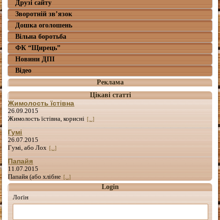
Друзі сайту
Зворотній зв’язок
Дошка оголошень
Вільна боротьба
ФК “Щирець”
Новини ДПІ
Відео
Реклама
Цікаві статті
Жимолость їстівна
26.09.2015
Жимолость їстівна, корисні
[...]
Гумі
26.07.2015
Гумі, або Лох
[...]
Папайя
11.07.2015
Папайя (або хлібне
[...]
Login
Лоґін