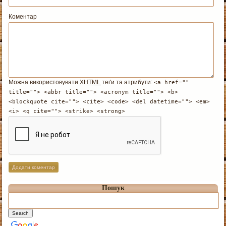
Коментар
Можна використовувати
XHTML
теґи та атрибути:
<a href=""
title=""> <abbr title=""> <acronym title=""> <b>
<blockquote cite=""> <cite> <code> <del datetime=""> <em>
<i> <q cite=""> <strike> <strong>
Пошук