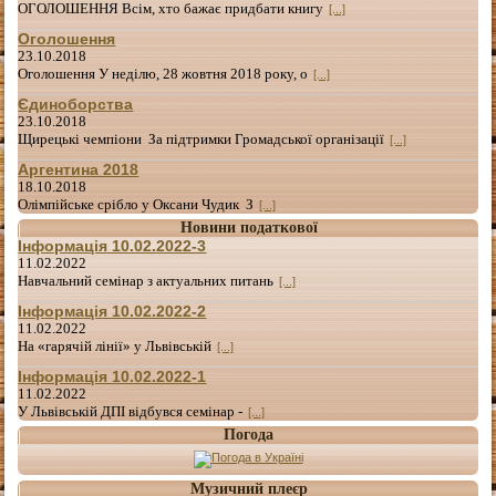
ОГОЛОШЕННЯ Всім, хто бажає придбати книгу
[...]
Оголошення
23.10.2018
Оголошення У неділю, 28 жовтня 2018 року, о
[...]
Єдиноборства
23.10.2018
Щирецькі чемпіони За підтримки Громадської організації
[...]
Аргентина 2018
18.10.2018
Олімпійське срібло у Оксани Чудик З
[...]
Новини податкової
Інформація 10.02.2022-3
11.02.2022
Навчальний семінар з актуальних питань
[...]
Інформація 10.02.2022-2
11.02.2022
На «гарячій лінії» у Львівській
[...]
Інформація 10.02.2022-1
11.02.2022
У Львівській ДПІ відбувся семінар -
[...]
Погода
Музичний плеєр