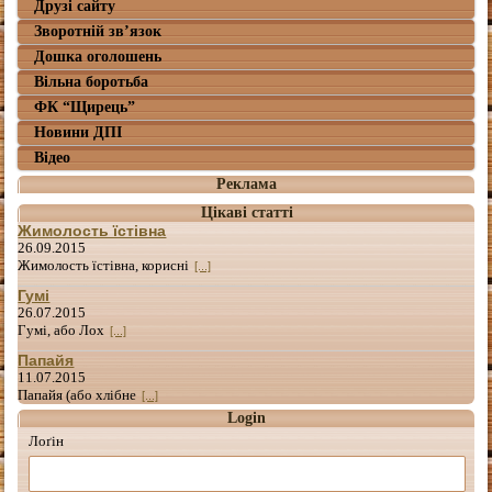
Друзі сайту
Зворотній зв’язок
Дошка оголошень
Вільна боротьба
ФК “Щирець”
Новини ДПІ
Відео
Реклама
Цікаві статті
Жимолость їстівна
26.09.2015
Жимолость їстівна, корисні
[...]
Гумі
26.07.2015
Гумі, або Лох
[...]
Папайя
11.07.2015
Папайя (або хлібне
[...]
Login
Лоґін