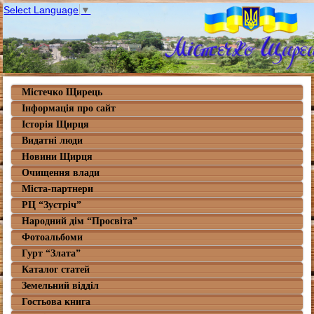
Select Language
▼
Містечко Щирець
Інформація про сайт
Історія Щирця
Видатні люди
Новини Щирця
Очищення влади
Міста-партнери
РЦ “Зустріч”
Народний дім “Просвіта”
Фотоальбоми
Гурт “Злата”
Каталог статей
Земельний відділ
Гостьова книга