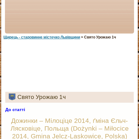
Щирець - старовинне мiстечко Львiвщини
> Свято Урожаю 1ч
Свято Урожаю 1ч
До статті
Дожинки – Мілоціце 2014, ґміна Єльч-
Лясковіце, Польща (Dożynki – Miłocice
2014, Gmina Jelcz-Laskowice, Polska)