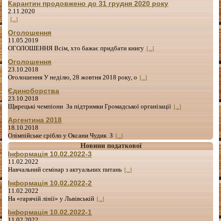
Карантин продовжено до 31 грудня 2020 року
2.11.2020
[...]
Оголошення
11.05.2019
ОГОЛОШЕННЯ Всім, хто бажає придбати книгу
[...]
Оголошення
23.10.2018
Оголошення У неділю, 28 жовтня 2018 року, о
[...]
Єдиноборства
23.10.2018
Щирецькі чемпіони За підтримки Громадської організації
[...]
Аргентина 2018
18.10.2018
Олімпійське срібло у Оксани Чудик З
[...]
Новини податкової
Інформація 10.02.2022-3
11.02.2022
Навчальний семінар з актуальних питань
[...]
Інформація 10.02.2022-2
11.02.2022
На «гарячій лінії» у Львівській
[...]
Інформація 10.02.2022-1
11.02.2022