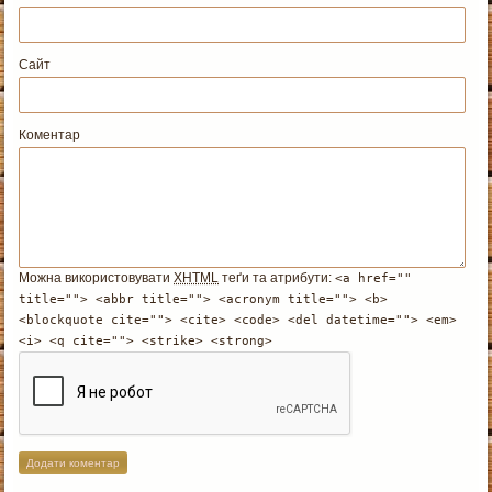
Сайт
Коментар
Можна використовувати
XHTML
теґи та атрибути:
<a href=""
title=""> <abbr title=""> <acronym title=""> <b>
<blockquote cite=""> <cite> <code> <del datetime=""> <em>
<i> <q cite=""> <strike> <strong>