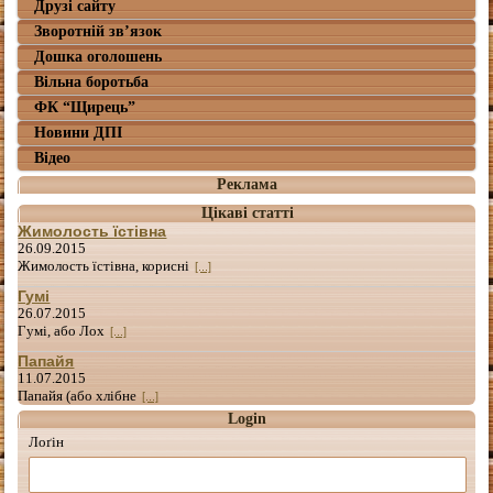
Друзі сайту
Зворотній зв’язок
Дошка оголошень
Вільна боротьба
ФК “Щирець”
Новини ДПІ
Відео
Реклама
Цікаві статті
Жимолость їстівна
26.09.2015
Жимолость їстівна, корисні
[...]
Гумі
26.07.2015
Гумі, або Лох
[...]
Папайя
11.07.2015
Папайя (або хлібне
[...]
Login
Лоґін