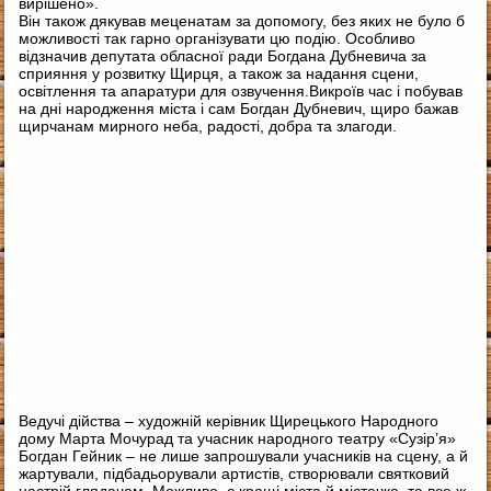
вирішено».
Він також дякував меценатам за допомогу, без яких не було б
можливості так гарно організувати цю подію. Особливо
відзначив депутата обласної ради Богдана Дубневича за
сприяння у розвитку Щирця, а також за надання сцени,
освітлення та апаратури для озвучення.Викроїв час і побував
на дні народження міста і сам Богдан Дубневич, щиро бажав
щирчанам мирного неба, радості, добра та злагоди.
Ведучі дійства – художній керівник Щирецького Народного
дому Марта Мочурад та учасник народного театру «Сузір’я»
Богдан Гейник – не лише запрошували учасників на сцену, а й
жартували, підбадьорували артистів, створювали святковий