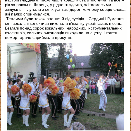
настрій глядачам. Можливо, є кращі міста й містечка, та все ж
рік за роком в Щирець, у рідне гніздечко, злітаємось ми
звідусіль, – лунали з їхніх уст такі дорогі кожному серцю слова,
які палко сприймалися.
Теплими були також вітання й від сусідів – Сердиці і Гуменця.
їхні вокальні колективи виконали в’язанку українських пісень.
Взагалі понад сорок вокальних, народних, інструментальних
колективів, сольних виконавців виходило на сцену. І кожен
номер гаряче сприймали присутні.