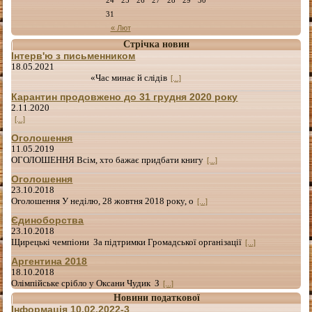
24
25
26
27
28
29
30
31
« Лют
Стрічка новин
Інтерв'ю з письменником
18.05.2021
«Час минає й слідів
[...]
Карантин продовжено до 31 грудня 2020 року
2.11.2020
[...]
Оголошення
11.05.2019
ОГОЛОШЕННЯ Всім, хто бажає придбати книгу
[...]
Оголошення
23.10.2018
Оголошення У неділю, 28 жовтня 2018 року, о
[...]
Єдиноборства
23.10.2018
Щирецькі чемпіони За підтримки Громадської організації
[...]
Аргентина 2018
18.10.2018
Олімпійське срібло у Оксани Чудик З
[...]
Новини податкової
Інформація 10.02.2022-3