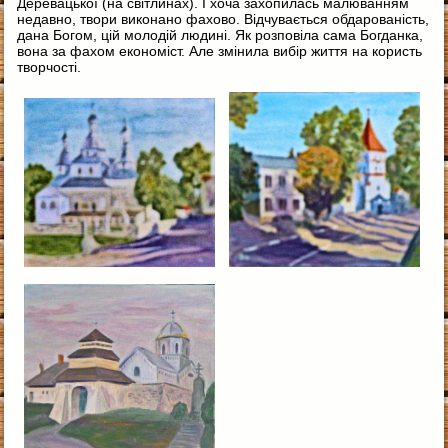
Деревацької (на світлинах). І хоча захопилась малюванням
недавно, твори виконано фахово. Відчувається обдарованість,
дана Богом, цій молодій людині. Як розповіла сама Богданка,
вона за фахом економіст. Але змінила вибір життя на користь
творчості.