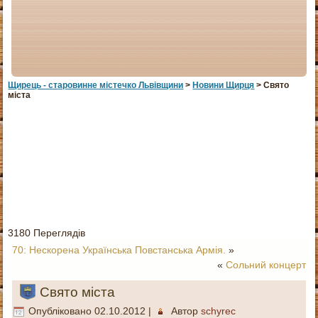
Щирець - старовинне мiстечко Львiвщини
>
Новини Щирця
> Свято
міста
3180 Переглядів
70: Нескорена Українська Повстанська Армія.
»
«
Сольний концерт
Свято міста
Опубліковано
02.10.2012
|
Автор
schyrec