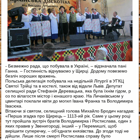
- Безмежно рада, що побувала в Україні, – відзначала пані
Ганна. – Гостинність відчуваємо у Щирці. Додому повеземо
безліч хороших вражень.
Польська делегація побувала на недільній Літургії в УГКЦ
Святої Трійці та в костелі, також від відали Львів. Депутат
селищної ради Стефанія Деревацька, яка була їхнім гідом, р
оз по вілагостя містор і юнашого краю. На Личаківськом у
цвинтарі поклали квіти до могил Івана Франка та Володимира
Івасюка.
Вітаючи зі святом, селищний голова Михайло Бродич нагадав:
«Перша згадка про Щирець – 1113-ий рік. Саме у цьому році
тут пройшла зустріч братів Володимирка і Ростислава, один з
яких правив у Звенигороді, інший – у Перемишлі, щоб
вирішити суперечку, – об’єднати князівства. До згоди тоді не
дійшли. Лише після смерті Ростислава справу було