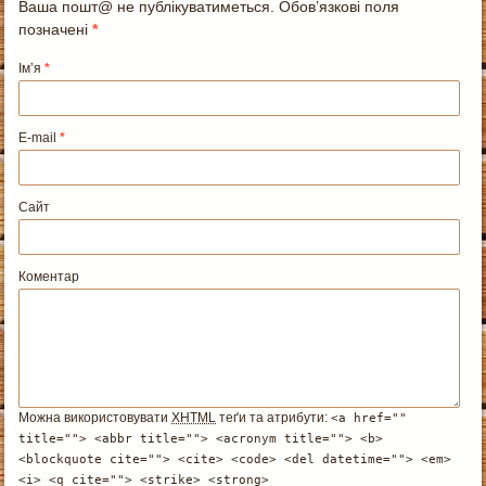
Ваша пошт@ не публікуватиметься. Обов’язкові поля
позначені
*
Ім’я
*
E-mail
*
Сайт
Коментар
Можна використовувати
XHTML
теґи та атрибути:
<a href=""
title=""> <abbr title=""> <acronym title=""> <b>
<blockquote cite=""> <cite> <code> <del datetime=""> <em>
<i> <q cite=""> <strike> <strong>