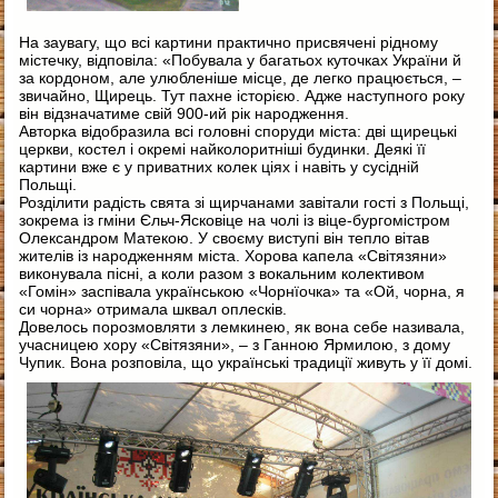
На заувагу, що всі картини практично присвячені рідному
містечку, відповіла: «Побувала у багатьох куточках України й
за кордоном, але улюбленіше місце, де легко працюється, –
звичайно, Щирець. Тут пахне історією. Адже наступного року
він відзначатиме свій 900-ий рік народження.
Авторка відобразила всі головні споруди міста: дві щирецькі
церкви, костел і окремі найколоритніші будинки. Деякі її
картини вже є у приватних колек ціях і навіть у сусідній
Польщі.
Розділити радість свята зі щирчанами завітали гості з Польщі,
зокрема із гміни Єльч-Ясковіце на чолі із віце-бургомістром
Олександром Матекою. У своєму виступі він тепло вітав
жителів із народженням міста. Хорова капела «Світязяни»
виконувала пісні, а коли разом з вокальним колективом
«Гомін» заспівала українською «Чорнїочка» та «Ой, чорна, я
си чорна» отримала шквал оплесків.
Довелось порозмовляти з лемкинею, як вона себе називала,
учасницею хору «Світязяни», – з Ганною Ярмилою, з дому
Чупик. Вона розповіла, що українські традиції живуть у її домі.