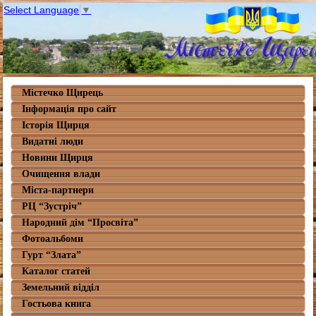
Select Language
▼
Містечко Щирець
Інформація про сайт
Історія Щирця
Видатні люди
Новини Щирця
Очищення влади
Міста-партнери
РЦ “Зустріч”
Народний дім “Просвіта”
Фотоальбоми
Гурт “Злата”
Каталог статей
Земельний відділ
Гостьова книга