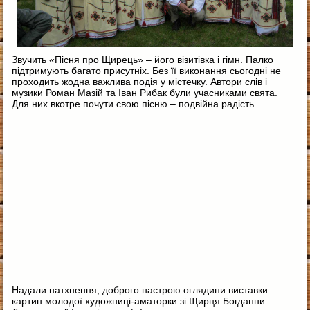
Звучить «Пісня про Щирець» – його візитівка і гімн. Палко
підтримують багато присутніх. Без її виконання сьогодні не
проходить жодна важлива подія у містечку. Автори слів і
музики Роман Мазій та Іван Рибак були учасниками свята.
Для них вкотре почути свою пісню – подвійна радість.
Надали натхнення, доброго настрою оглядини виставки
картин молодої художниці-аматорки зі Щирця Богданни