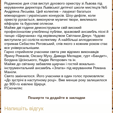
Родзинкою дня став виступ духового оркестру зі Львова під
керуванням директора Львівської дитячої школи мистецтв №5
Андріяна Леськіва. Цей колектив – лауреат багатьох
міжнародних і українських конкурсів. Шоу-дефіле, коли
оркестр рухається, виконуючи музичні твори, викликало
ейфорію та бурхливі оплески.
Майже дві години демонстрували свій високий
професіоналізм улюбленці публіки, зразковий ансамбль пісні й
танцю «Щирчанка» під керівництвом Світлани Дякун. Чудово
виступили усі солісти колективу. А найбільші аплодисменти
отримав Себастян Роговський, спів якого з кожним роком стає
все універсальнішим.
Гарно сприйняли учасники свята уже відомих виконавців
Ярину Романів, Оксану Муху, Давида Меладзе, гурт «Бандит»,
Богдана Цісінського, Надію Якторович та ін.
Майже до світанку забавляв щирчан і гостей вокально-
інструментальний ансамбль «Злата» під керуванням Романа
Маніли.
Свято закінчилося. Його учасники в один голос промовляли:
«До зустрічі в наступному році». Вже менше року залишилося
до 900-го ювілею Щирця.
Р.Скочиляс
Поширте та додайте в закладки
Напишіть відгук