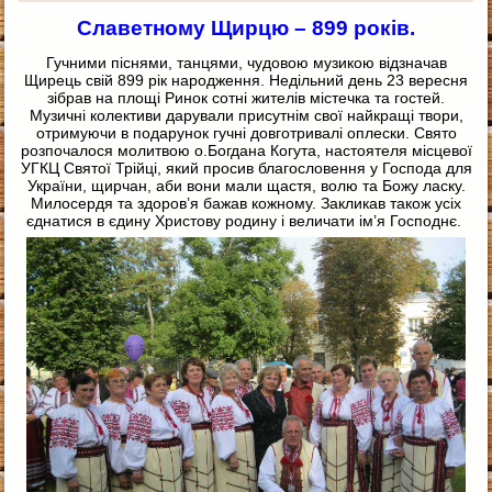
Славетному Щирцю – 899 років.
Гучними піснями, танцями, чудовою музикою відзначав
Щирець свій 899 рік народження. Недільний день 23 вересня
зібрав на площі Ринок сотні жителів містечка та гостей.
Музичні колективи дарували присутнім свої найкращі твори,
отримуючи в подарунок гучні довготривалі оплески. Свято
розпочалося молитвою о.Богдана Когута, настоятеля місцевої
УГКЦ Святої Трійці, який просив благословення у Господа для
України, щирчан, аби вони мали щастя, волю та Божу ласку.
Милосердя та здоров’я бажав кожному. Закликав також усіх
єднатися в єдину Христову родину і величати ім’я Господнє.