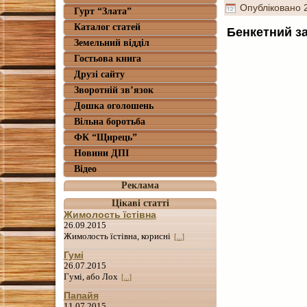
Опубліковано
Гурт “Злата”
Каталог статей
Бенкетний за
Земельний відділ
Гостьова книга
Друзі сайту
Зворотній зв’язок
Дошка оголошень
Вільна боротьба
ФК “Щирець”
Новини ДПІ
Відео
Реклама
Цікаві статті
Жимолость їстівна
26.09.2015
Жимолость їстівна, корисні
[...]
Гумі
26.07.2015
Гумі, або Лох
[...]
Папайя
11.07.2015