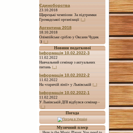
Єдиноборства
23.10.2018
Щирецькі чемпіони За підтримки
Громадської організації
[...]
Аргентина 2018
18.10.2018
Олімпійське срібло у Оксани Чудик
З
[...]
Новини податкової
Інформація 10.02.2022-3
11.02.2022
Навчальний семінар з актуальних
питань
[...]
Інформація 10.02.2022-2
11.02.2022
На «гарячій лінії» у Львівській
[...]
Інформація 10.02.2022-1
11.02.2022
У Львівській ДПІ відбувся семінар -
[...]
Погода
Музичний плеєр
Here is the Music Player. You need to