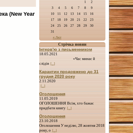
1
2
3
4
5
6
7
8
9
ека (New Year
10
11
12
13
14
15
16
17
18
19
20
21
22
23
24
25
26
27
28
29
30
31
« Лют
Стрічка новин
Інтерв'ю з письменником
18.05.2021
«Час минає й
слідів
[...]
Карантин продовжено до 31
грудня 2020 року
2.11.2020
[...]
Оголошення
11.05.2019
ОГОЛОШЕННЯ Всім, хто бажає
придбати книгу
[...]
Оголошення
23.10.2018
Оголошення У неділю, 28 жовтня 2018
року, о
[...]