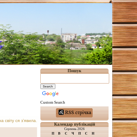
Пошук
Custom Search
 світу ся з’явила.
Календар публікацій
Серпень 2026
П
В
С
Ч
П
С
Н