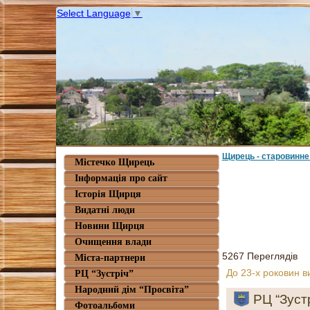
Select Language
▼
Щирець - старовинне
Містечко Щирець
Інформація про сайт
Історія Щирця
Видатні люди
Новини Щирця
Очищення влади
5267 Переглядів
Міста-партнери
До 23-х роковин ви
РЦ “Зустріч”
Народний дім “Просвіта”
РЦ “Зустр
Фотоальбоми