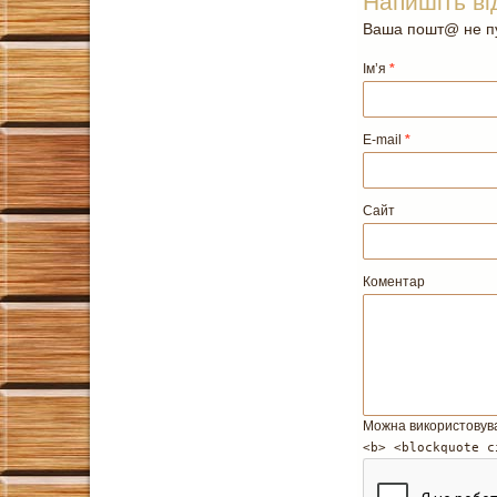
Напишіть ві
Ваша пошт@ не пу
Ім’я
*
E-mail
*
Сайт
Коментар
Можна використовув
<b> <blockquote c