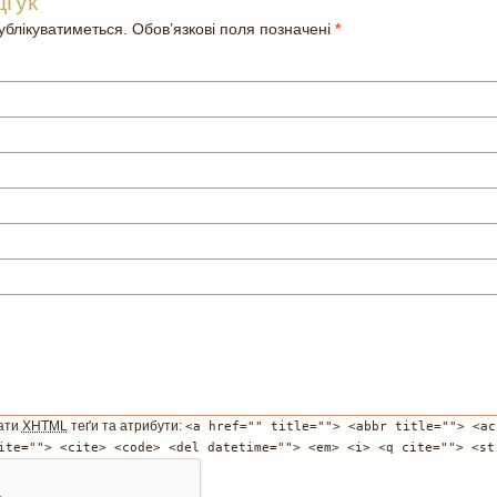
дгук
блікуватиметься. Обов’язкові поля позначені
*
ати
XHTML
теґи та атрибути:
<a href="" title=""> <abbr title=""> <ac
ite=""> <cite> <code> <del datetime=""> <em> <i> <q cite=""> <st