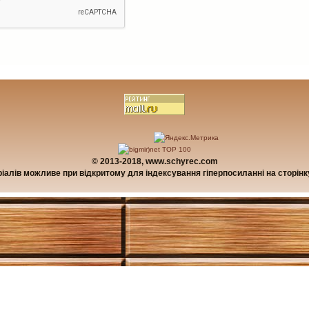
© 2013-2018, www.schyrec.com
алів можливе при відкритому для індексування гіперпосиланні на сторінку