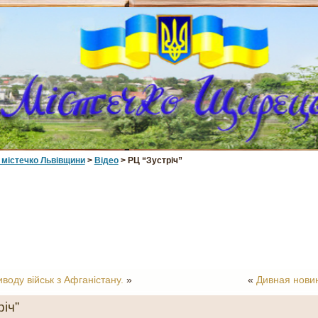
 мiстечко Львiвщини
>
Відео
> РЦ “Зустріч”
воду військ з Афганістану.
»
«
Дивная новина
іч”