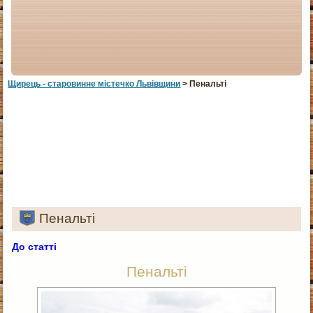
Щирець - старовинне мiстечко Львiвщини
> Пенальті
Пенальті
До статті
Пенальті