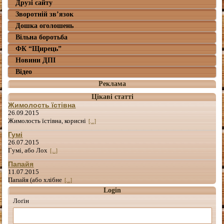
Друзі сайту
Зворотній зв’язок
Дошка оголошень
Вільна боротьба
ФК “Щирець”
Новини ДПІ
Відео
Реклама
Цікаві статті
Жимолость їстівна
26.09.2015
Жимолость їстівна, корисні
[...]
Гумі
26.07.2015
Гумі, або Лох
[...]
Папайя
11.07.2015
Папайя (або хлібне
[...]
Login
Лоґін