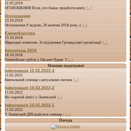
11.05.2019
ОГОЛОШЕННЯ Всім, хто бажає придбати книгу
[...]
Оголошення
23.10.2018
Оголошення У неділю, 28 жовтня 2018 року, о
[...]
Єдиноборства
23.10.2018
Щирецькі чемпіони За підтримки Громадської організації
[...]
Аргентина 2018
18.10.2018
Олімпійське срібло у Оксани Чудик З
[...]
Новини податкової
Інформація 10.02.2022-3
11.02.2022
Навчальний семінар з актуальних питань
[...]
Інформація 10.02.2022-2
11.02.2022
На «гарячій лінії» у Львівській
[...]
Інформація 10.02.2022-1
11.02.2022
У Львівській ДПІ відбувся семінар -
[...]
Погода