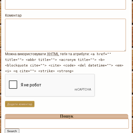
Коментар
Можна використовувати
XHTML
теґи та атрибути:
<a href=""
title=""> <abbr title=""> <acronym title=""> <b>
<blockquote cite=""> <cite> <code> <del datetime=""> <em>
<i> <q cite=""> <strike> <strong>
Пошук