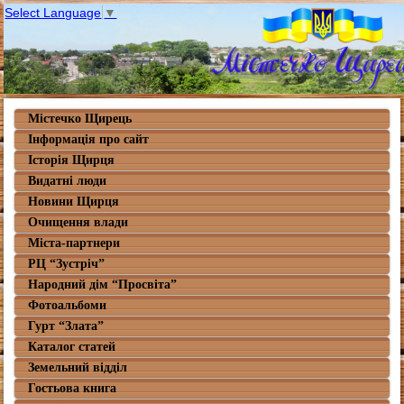
Select Language
▼
Містечко Щирець
Інформація про сайт
Історія Щирця
Видатні люди
Новини Щирця
Очищення влади
Міста-партнери
РЦ “Зустріч”
Народний дім “Просвіта”
Фотоальбоми
Гурт “Злата”
Каталог статей
Земельний відділ
Гостьова книга