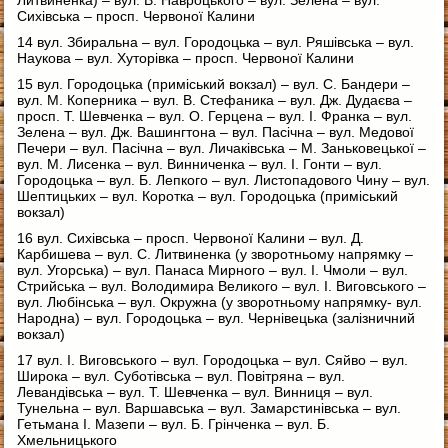
Сихівська – просп. Червоної Калини
14 вул. Збиральна – вул. Городоцька – вул. Ряшівська – вул.
Наукова – вул. Хуторівка – просп. Червоної Калини
15 вул. Городоцька (приміський вокзал) – вул. С. Бандери –
вул. М. Коперника – вул. В. Стефаника – вул. Дж. Дудаєва –
просп. Т. Шевченка – вул. О. Герцена – вул. І. Франка – вул.
Зелена – вул. Дж. Вашингтона – вул. Пасічна – вул. Медової
Печери – вул. Пасічна – вул. Личаківська – М. Заньковецької –
вул. М. Лисенка – вул. Винниченка – вул. І. Гонти – вул.
Городоцька – вул. Б. Лепкого – вул. Листопадового Чину – вул.
Шептицьких – вул. Коротка – вул. Городоцька (приміський
вокзал)
16 вул. Сихівська – просп. Червоної Калини – вул. Д.
Карбишева – вул. С. Литвиненка (у зворотньому напрямку –
вул. Угорська) – вул. Панаса Мирного – вул. І. Чмоли – вул.
Стрийська – вул. Володимира Великого – вул. І. Виговського –
вул. Любінська – вул. Окружна (у зворотньому напрямку- вул.
Народна) – вул. Городоцька – вул. Чернівецька (залізничний
вокзал)
17 вул. І. Виговського – вул. Городоцька – вул. Сяйво – вул.
Широка – вул. Суботівська – вул. Повітряна – вул.
Левандівська – вул. Т. Шевченка – вул. Винниця – вул.
Тунельна – вул. Варшавська – вул. Замарстинівська – вул.
Гетьмана І. Мазепи – вул. Б. Грінченка – вул. Б.
Хмельницького