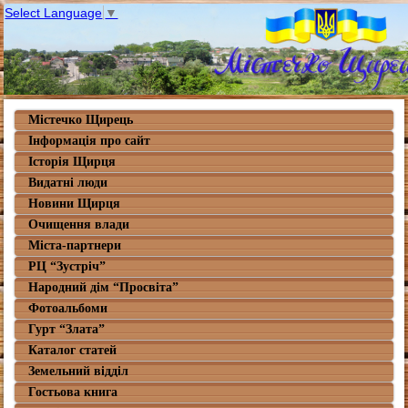
Select Language
▼
Містечко Щирець
Інформація про сайт
Історія Щирця
Видатні люди
Новини Щирця
Очищення влади
Міста-партнери
РЦ “Зустріч”
Народний дім “Просвіта”
Фотоальбоми
Гурт “Злата”
Каталог статей
Земельний відділ
Гостьова книга