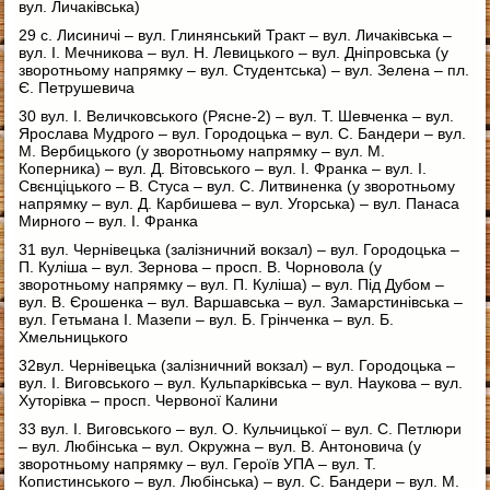
вул. Личаківська)
29 с. Лисиничі – вул. Глинянський Тракт – вул. Личаківська –
вул. І. Мечникова – вул. Н. Левицького – вул. Дніпровська (у
зворотньому напрямку – вул. Студентська) – вул. Зелена – пл.
Є. Петрушевича
30 вул. І. Величковського (Рясне-2) – вул. Т. Шевченка – вул.
Ярослава Мудрого – вул. Городоцька – вул. С. Бандери – вул.
М. Вербицького (у зворотньому напрямку – вул. М.
Коперника) – вул. Д. Вітовського – вул. І. Франка – вул. І.
Свєнціцького – В. Стуса – вул. С. Литвиненка (у зворотньому
напрямку – вул. Д. Карбишева – вул. Угорська) – вул. Панаса
Мирного – вул. І. Франка
31 вул. Чернівецька (залізничний вокзал) – вул. Городоцька –
П. Куліша – вул. Зернова – просп. В. Чорновола (у
зворотньому напрямку – вул. П. Куліша) – вул. Під Дубом –
вул. В. Єрошенка – вул. Варшавська – вул. Замарстинівська –
вул. Гетьмана І. Мазепи – вул. Б. Грінченка – вул. Б.
Хмельницького
32вул. Чернівецька (залізничний вокзал) – вул. Городоцька –
вул. І. Виговського – вул. Кульпарківська – вул. Наукова – вул.
Хуторівка – просп. Червоної Калини
33 вул. І. Виговського – вул. О. Кульчицької – вул. С. Петлюри
– вул. Любінська – вул. Окружна – вул. В. Антоновича (у
зворотньому напрямку – вул. Героїв УПА – вул. Т.
Копистинського – вул. Любінська) – вул. С. Бандери – вул. М.