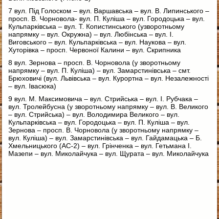
7 вул. Під Голоском – вул. Варшавська – вул. В. Липинського –
просп. В. Чорновола- вул. П. Куліша – вул. Городоцька – вул.
Кульпарківська – вул. Т. Копистинського (узворотньому
напрямку – вул. Окружна) – вул. Любінська – вул. І.
Виговського – вул. Кульпарківська – вул. Наукова – вул.
Хуторівка – просп. Червоної Калини – вул. Скрипника
8 вул. Зернова – просп. В. Чорновола (у зворотньому
напрямку – вул. П. Куліша) – вул. Замарстинівська – смт.
Брюховичі (вул. Львівська – вул. Курортна – вул. Незалежності
– вул. Івасюка)
9 вул. М. Максимовича – вул. Стрийська – вул. І. Рубчака –
вул. Тролейбусна (у зворотньому напрямку – вул. В. Великого
– вул. Стрийська) – вул. Володимира Великого – вул.
Кульпарківська – вул. Городоцька – вул. П. Куліша – вул.
Зернова – просп. В. Чорновола (у зворотньому напрямку –
вул. Куліша) – вул. Замарстинівська – вул. Гайдамацька – Б.
Хмельницького (АС-2) – вул. Грінченка – вул. Гетьмана І.
Мазепи – вул. Миколайчука – вул. Щурата – вул. Миколайчука