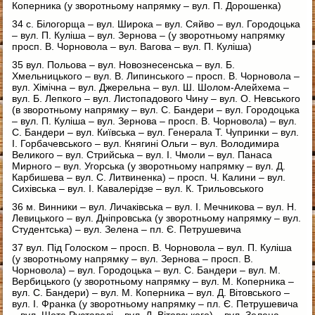
Коперника (у зворотньому напрямку – вул. П. Дорошенка)
34 с. Білогорща – вул. Широка – вул. Сяйво – вул. Городоцька
– вул. П. Куліша – вул. Зернова – (у зворотньому напрямку
просп. В. Чорновола – вул. Вагова – вул. П. Куліша)
35 вул. Польова – вул. Новознесенська – вул. Б.
Хмельницького – вул. В. Липинського – просп. В. Чорновола –
вул. Хімічна – вул. Джерельна – вул. Ш. Шолом-Алейхема –
вул. Б. Лепкого – вул. Листопадового Чину – вул. О. Невського
(в зворотньому напрямку – вул. С. Бандери – вул. Городоцька
– вул. П. Куліша – вул. Зернова – просп. В. Чорновола) – вул.
С. Бандери – вул. Київська – вул. Генерала Т. Чупринки – вул.
І. Горбачевського – вул. Княгині Ольги – вул. Володимира
Великого – вул. Стрийська – вул. І. Чмоли – вул. Панаса
Мирного – вул. Угорська (у зворотньому напрямку – вул. Д.
Карбишева – вул. С. Литвиненка) – просп. Ч. Калини – вул.
Сихівська – вул. І. Кавалерідзе – вул. К. Трильовського
36 м. Винники – вул. Личаківська – вул. І. Мечникова – вул. Н.
Левицького – вул. Дніпровська (у зворотньому напрямку – вул.
Студентська) – вул. Зелена – пл. Є. Петрушевича
37 вул. Під Голоском – просп. В. Чорновола – вул. П. Куліша
(у зворотньому напрямку – вул. Зернова – просп. В.
Чорновола) – вул. Городоцька – вул. С. Бандери – вул. М.
Вербицького (у зворотньому напрямку – вул. М. Коперника –
вул. С. Бандери) – вул. М. Коперника – вул. Д. Вітовського –
вул. І. Франка (у зворотньому напрямку – пл. Є. Петрушевича
– вул. Шота Руставелі – вул. Д. Вітовського) – вул. Зелена –