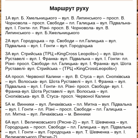
Маршрут руху
1А вул. Б. Хмельницького – вул. В. Липинського – просп. В.
Чорновола – просп. Свободи – пл. Галицька – вул. Підвальна-
вул. І. Гонти- пл. Різні- просп. В. Чорновола- вул. В.
Липинського – вул. Б.Хмельницького
2А вул. Городоцька – пр. Свободи – пл.Галицька – вул.
Підвальна – вул. І. Гонти – вул. Городоцька
3А вул. Стрийська (ТРЦ «KingCross Leopolis») – вул. Шота
Руставелі – вул. І. Франка- вул. Підвальна – вул. І. Гонти- пл.
Різні- просп. Свободи- пл. Галицька- вул. І. Франка- вул. Шота
Руставелі- вул. Стрийська – (ТРЦ «KingCrossLeopolis»)
4А просп. Червоної Калини – вул. В. Стуса – вул. Снопківська
– вул. Волоська- вул. Шота Руставелі – вул. І. Франка – вул.
Підвальна – вул. І. Гонти- пл. Різні- просп. Свободи- вул. І.
Франка-вул. Шота Руставелі – вул. Волоська – вул.
Снопківська- вул. В. Стуса- просп. Червоної Калини
5А м. Винники – вул. Личаківська – пл. Митна – вул. Підвальна
– вул. І. Гонти – пл. Різні – просп. Свободи – пл. Галицька –
пл. Митна – вул. Личаківська – м. Винники
6А вул. І. Величковського (Рясне-2) – вул. Т. Шевченка – вул.
Городоцька – просп. Свободи – пл. Галицька – вул. Підвальна
– вул. І. Гонти – вул. Городоцька – вул. Т. Шевченка – вул. І.
Величковського (Рясне-2)