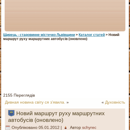
Щирець - старовинне мiстечко Львiвщини
>
Каталог статей
> Новий
маршрут руху маршрутних автобусів (оновлено)
2155 Переглядів
Дивная новина світу ся з’явила.
»
«
Духовність
Новий маршрут руху маршрутних
автобусів (оновлено)
Опубліковано
05.01.2012
|
Автор
schyrec