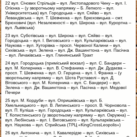
22 вул. Січових Стрільців – вул. Листопадового Чину – вул. І.
Огієнка – (у зворотньому напрямку – Б. Лепкого – вул.
Університетська) вул. Городоцька – вул. Сяйво – вул.
Левандівська – вул. Т. Шевченка – вул. Брюховицька – смт.
Брюховичі (вул. Незалежності – вул. Широка – вул. Курортна –
вул. Львівська)
23 вул. Суботівська – вул. Широка – вул. Сяйво – вул.
Городоцька – вул. І. Виговського – вул. Кульпарківська – вул.
Наукова – вул. Хуторівка – просп. Червоної Калини – вул.
Сихівська – вул. Зелена – вул. Дж. Вашингтона – вул. Пасічна
– вул. Личаківська – вул. Глинянський Тракт
24 вул. Городоцька (приміський вокзал) – вул. С. Бандери –
вул. М. Коперника – вул. В. Стефаника – вул. Дж. Дудаєва –
просп. Т. Шевченка – вул. О. Герцена – вул. І. Франка – (у
зворотньому напрямку – вул. Шота Руставелі – вул. Д.
Вітовського – вул. М. Коперника – вул. С. Бандери) – вул.
Зелена – вул. Дж. Вашингтона – вул. Пасічна – вул. Медової
Печери
25 вул. М. Кордуби – вул. Опришківська – вул. Б.
Хмельницького – вул. В. Липинського – просп. В. Чорновола –
вул. П. Куліша – вул. Городоцька – вул. Кульпарківська – вул.
Т. Копистинського (у зворотньому напрямку – вул. Окружна) –
вул. Любінська – вул. І. Виговського – вул. Кульпарківська –
вул. Наукова – вул. Стрийська (ТРЦ «KingCrossLeopolis»)
26 вул. Антонича – вул. І. Кавалерідзе – вул. Сихівська –