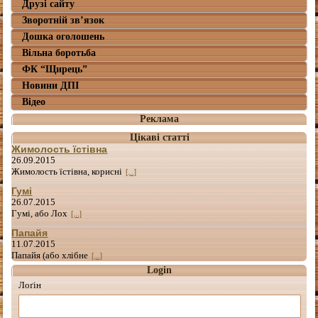
Друзі сайту
Зворотній зв’язок
Дошка оголошень
Вільна боротьба
ФК “Щирець”
Новини ДПІ
Відео
Реклама
Цікаві статті
Жимолость їстівна
26.09.2015
Жимолость їстівна, корисні
[...]
Гумі
26.07.2015
Гумі, або Лох
[...]
Папайя
11.07.2015
Папайя (або хлібне
[...]
Login
Лоґін