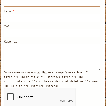
E-mail
*
Сайт
Коментар
Можна використовувати
XHTML
теґи та атрибути:
<a href=""
title=""> <abbr title=""> <acronym title=""> <b>
<blockquote cite=""> <cite> <code> <del datetime=""> <em>
<i> <q cite=""> <strike> <strong>