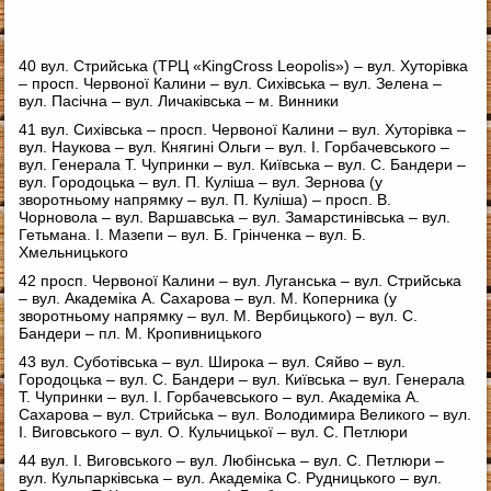
40 вул. Стрийська (ТРЦ «KingCross Leopolis») – вул. Хуторівка
– просп. Червоної Калини – вул. Сихівська – вул. Зелена –
вул. Пасічна – вул. Личаківська – м. Винники
41 вул. Сихівська – просп. Червоної Калини – вул. Хуторівка –
вул. Наукова – вул. Княгині Ольги – вул. І. Горбачевського –
вул. Генерала Т. Чупринки – вул. Київська – вул. С. Бандери –
вул. Городоцька – вул. П. Куліша – вул. Зернова (у
зворотньому напрямку – вул. П. Куліша) – просп. В.
Чорновола – вул. Варшавська – вул. Замарстинівська – вул.
Гетьмана. І. Мазепи – вул. Б. Грінченка – вул. Б.
Хмельницького
42 просп. Червоної Калини – вул. Луганська – вул. Стрийська
– вул. Академіка А. Сахарова – вул. М. Коперника (у
зворотньому напрямку – вул. М. Вербицького) – вул. С.
Бандери – пл. М. Кропивницького
43 вул. Суботівська – вул. Широка – вул. Сяйво – вул.
Городоцька – вул. С. Бандери – вул. Київська – вул. Генерала
Т. Чупринки – вул. І. Горбачевського – вул. Академіка А.
Сахарова – вул. Стрийська – вул. Володимира Великого – вул.
І. Виговського – вул. О. Кульчицької – вул. С. Петлюри
44 вул. І. Виговського – вул. Любінська – вул. С. Петлюри –
вул. Кульпарківська – вул. Академіка С. Рудницького – вул.