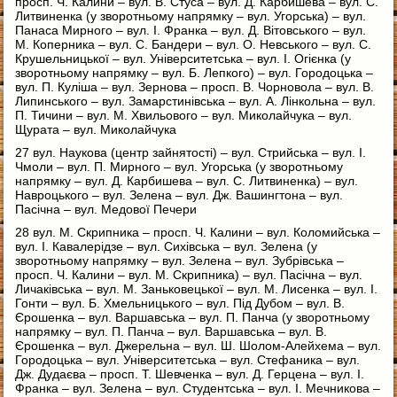
просп. Ч. Калини – вул. В. Стуса – вул. Д. Карбишева – вул. С.
Литвиненка (у зворотньому напрямку – вул. Угорська) – вул.
Панаса Мирного – вул. І. Франка – вул. Д. Вітовського – вул.
М. Коперника – вул. С. Бандери – вул. О. Невського – вул. С.
Крушельницької – вул. Університетська – вул. І. Огієнка (у
зворотньому напрямку – вул. Б. Лепкого) – вул. Городоцька –
вул. П. Куліша – вул. Зернова – просп. В. Чорновола – вул. В.
Липинського – вул. Замарстинівська – вул. А. Лінкольна – вул.
П. Тичини – вул. М. Хвильового – вул. Миколайчука – вул.
Щурата – вул. Миколайчука
27 вул. Наукова (центр зайнятості) – вул. Стрийська – вул. І.
Чмоли – вул. П. Мирного – вул. Угорська (у зворотньому
напрямку – вул. Д. Карбишева – вул. С. Литвиненка) – вул.
Навроцького – вул. Зелена – вул. Дж. Вашингтона – вул.
Пасічна – вул. Медової Печери
28 вул. М. Скрипника – просп. Ч. Калини – вул. Коломийська –
вул. І. Кавалерідзе – вул. Сихівська – вул. Зелена (у
зворотньому напрямку – вул. Зелена – вул. Зубрівська –
просп. Ч. Калини – вул. М. Скрипника) – вул. Пасічна – вул.
Личаківська – вул. М. Заньковецької – вул. М. Лисенка – вул. І.
Гонти – вул. Б. Хмельницького – вул. Під Дубом – вул. В.
Єрошенка – вул. Варшавська – вул. П. Панча (у зворотньому
напрямку – вул. П. Панча – вул. Варшавська – вул. В.
Єрошенка – вул. Джерельна – вул. Ш. Шолом-Алейхема – вул.
Городоцька – вул. Університетська – вул. Стефаника – вул.
Дж. Дудаєва – просп. Т. Шевченка – вул. Д. Герцена – вул. І.
Франка – вул. Зелена – вул. Студентська – вул. І. Мечникова –