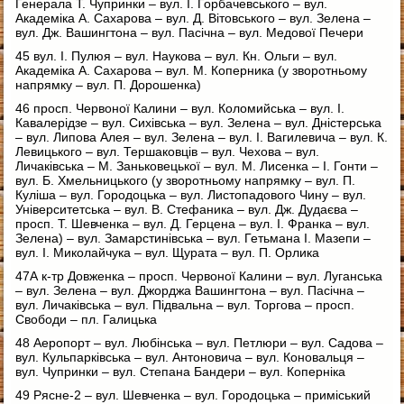
Генерала Т. Чупринки – вул. І. Горбачевського – вул.
Академіка А. Сахарова – вул. Д. Вітовського – вул. Зелена –
вул. Дж. Вашингтона – вул. Пасічна – вул. Медової Печери
45 вул. І. Пулюя – вул. Наукова – вул. Кн. Ольги – вул.
Академіка А. Сахарова – вул. М. Коперника (у зворотньому
напрямку – вул. П. Дорошенка)
46 просп. Червоної Калини – вул. Коломийська – вул. І.
Кавалерідзе – вул. Сихівська – вул. Зелена – вул. Дністерська
– вул. Липова Алея – вул. Зелена – вул. І. Вагилевича – вул. К.
Левицького – вул. Тершаковців – вул. Чехова – вул.
Личаківська – М. Заньковецької – вул. М. Лисенка – І. Гонти –
вул. Б. Хмельницького (у зворотньому напрямку – вул. П.
Куліша – вул. Городоцька – вул. Листопадового Чину – вул.
Університетська – вул. В. Стефаника – вул. Дж. Дудаєва –
просп. Т. Шевченка – вул. Д. Герцена – вул. І. Франка – вул.
Зелена) – вул. Замарстинівська – вул. Гетьмана І. Мазепи –
вул. І. Миколайчука – вул. Щурата – вул. П. Орлика
47А к-тр Довженка – просп. Червоної Калини – вул. Луганська
– вул. Зелена – вул. Джорджа Вашингтона – вул. Пасічна –
вул. Личаківська – вул. Підвальна – вул. Торгова – просп.
Свободи – пл. Галицька
48 Аеропорт – вул. Любінська – вул. Петлюри – вул. Садова –
вул. Кульпарківська – вул. Антоновича – вул. Коновальця –
вул. Чупринки – вул. Степана Бандери – вул. Коперніка
49 Рясне-2 – вул. Шевченка – вул. Городоцька – приміський