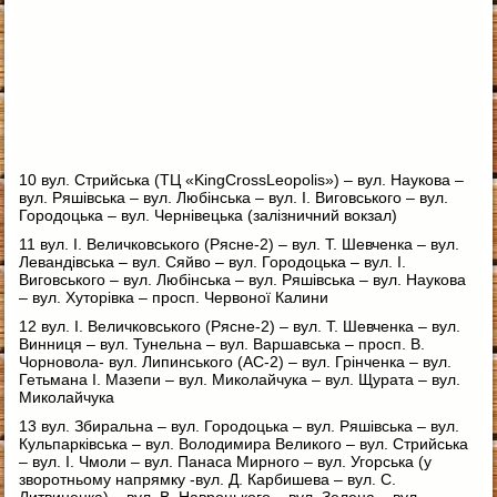
10 вул. Стрийська (ТЦ «KingCrossLeopolis») – вул. Наукова –
вул. Ряшівська – вул. Любінська – вул. І. Виговського – вул.
Городоцька – вул. Чернівецька (залізничний вокзал)
11 вул. І. Величковського (Рясне-2) – вул. Т. Шевченка – вул.
Левандівська – вул. Сяйво – вул. Городоцька – вул. І.
Виговського – вул. Любінська – вул. Ряшівська – вул. Наукова
– вул. Хуторівка – просп. Червоної Калини
12 вул. І. Величковського (Рясне-2) – вул. Т. Шевченка – вул.
Винниця – вул. Тунельна – вул. Варшавська – просп. В.
Чорновола- вул. Липинського (АС-2) – вул. Грінченка – вул.
Гетьмана І. Мазепи – вул. Миколайчука – вул. Щурата – вул.
Миколайчука
13 вул. Збиральна – вул. Городоцька – вул. Ряшівська – вул.
Кульпарківська – вул. Володимира Великого – вул. Стрийська
– вул. І. Чмоли – вул. Панаса Мирного – вул. Угорська (у
зворотньому напрямку -вул. Д. Карбишева – вул. С.
Литвиненка) – вул. В. Навроцького – вул. Зелена – вул.