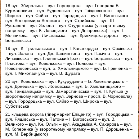
18 вул. Збиральна – вул. Городоцька – вул. Генерала В.
Курмановича – вул. Рудненська – вул. Гніздовського – вул.
Широка – вул. Сяйво – вул. Городоцька – вул. І. Виговського –
вул. Володимира Великого – вул. Стрийська – вул. Ш.
Руставелі – вул. Зелена – вул. Студентська (у зворотньому
напрямку – вул. К. Левицького – вул. Дніпровська) – вул. І.
Мечникова – вул. Личаківська – вул. Кривчицька дорога – вул.
Богданівська
19 вул. К. Трильовського – вул. І. Кавалерідзе – вул. Сихівська
– вул. Зелена – вул. Дж. Вашингтона – вул. Пасічна – вул.
Личаківська – вул. ГлинянськийТракт – вул. Богданівська – вул.
Пластова – вул. Ковельська – вул. Польова – вул.
Новознесенська – вул. Б. Хмельницького – вул. Б. Грінченка –
вул. І. Миколайчука – вул. В. Щурата
20 вул. Ковельська – вул. Кукурудзяна – Б. Хмельницького –
вул. Донецька – вул. Жовківська – вул. Б. Хмельницького –
вул. Гайдамацька – вул. Замарстинівська – вул. П. Куліша (у
зворотньому напрямку – вул. Зернова – просп. В. Чорновола)
– вул. Городоцька – вул. Сяйво – вул. Широка – вул.
Суботівська
21 кільцева дорога (гіпермаркет Епіцентр) – вул. Городоцька –
вул. Ряшівська – вул. Патона – І. Виговського – вул. В.
Великого – вул. Кн. Ольги – вул. Академіка А. Сахарова – вул.
М. Коперника (у зворотньому напрямку – вул. П. Дорошенка –
вул. М. Вербицького)