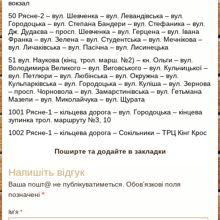
вокзал
50 Рясне-2 – вул. Шевченка – вул. Левандівська – вул.
Городоцька – вул. Степана Бандери – вул. Стефаника – вул.
Дж. Дудаєва – просп. Шевченка – вул. Герцена – вул. Івана
Франка – вул. Зелена – вул. Студентська – вул. Мечнікова –
вул. Личаківська – вул. Пасічна – вул. Лисинецька
51 вул. Наукова (кінц. трол. марш. №2) – кн. Ольги – вул.
Володимира Великого – вул. Виговського – вул. Кульчицької –
вул. Петлюри – вул. Любінська – вул. Окружна – вул.
Кульпарківська – вул. Городоцька – вул. Куліша – вул. Зернова
– просп. Чорновола – вул. Замарстинівська – вул. Гетьмана
Мазепи – вул. Миколайчука – вул. Щурата
1001 Рясне-1 – кільцева дорога – вул. Городоцька – кінцева
зупинка трол. маршруту №3, 10
1002 Рясне-1 – кільцева дорога – Сокільники – ТРЦ Кінг Крос
Поширте та додайте в закладки
Напишіть відгук
Ваша пошт@ не публікуватиметься. Обов’язкові поля
позначені
*
Ім’я
*