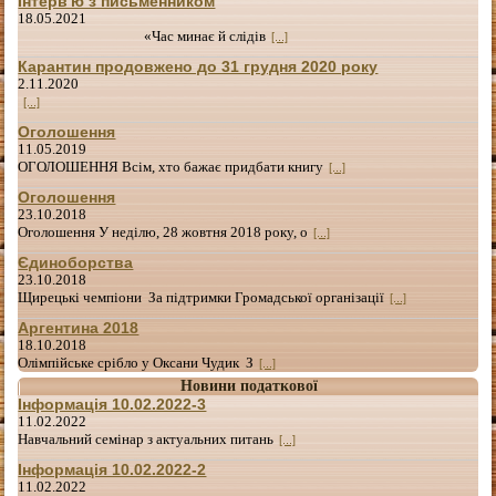
Інтерв'ю з письменником
18.05.2021
«Час минає й слідів
[...]
Карантин продовжено до 31 грудня 2020 року
2.11.2020
[...]
Оголошення
11.05.2019
ОГОЛОШЕННЯ Всім, хто бажає придбати книгу
[...]
Оголошення
23.10.2018
Оголошення У неділю, 28 жовтня 2018 року, о
[...]
Єдиноборства
23.10.2018
Щирецькі чемпіони За підтримки Громадської організації
[...]
Аргентина 2018
18.10.2018
Олімпійське срібло у Оксани Чудик З
[...]
Новини податкової
Інформація 10.02.2022-3
11.02.2022
Навчальний семінар з актуальних питань
[...]
Інформація 10.02.2022-2
11.02.2022