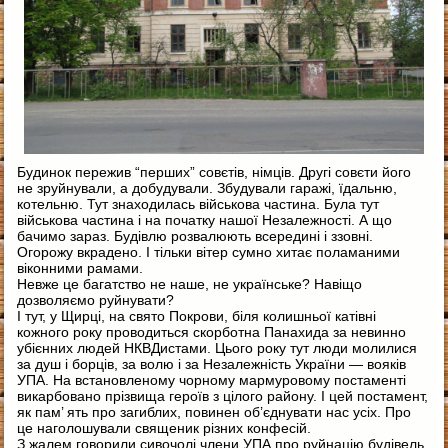
Будинок пережив “перших” совєтів, німців. Другі совєти його
не зруйнували, а добудували. Збудували гаражі, їдальню,
котельню. Тут знаходилась військова частина. Була тут
військова частина і на початку нашої Незалежності. А що
бачимо зараз. Будівлю розвалюють всередині і ззовні.
Огорожу вкрадено. І тільки вітер сумно хитає поламаними
віконними рамами.
Невже це багатство не наше, не українське? Навіщо
дозволяємо руйнувати?
І тут, у Щирці, на свято Покрови, біля колишньої катівні
кожного року проводиться скорботна Панахида за невинно
убієнних людей НКВДистами. Цього року тут люди молилися
за душ і борців, за волю і за Незалежність України — вояків
УПА. На встановленому чорному мармуровому постаменті
викарбовано прізвища героїв з цілого району. І цей постамент,
як пам’ ять про загиблих, повинен об’єднувати нас усіх. Про
це наголошували священик різних конфесій.
З жалем говорили сивочолі члени УПА про руйнацію будівель,