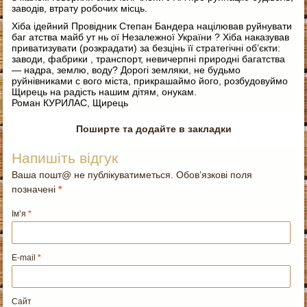
заводів, втрату робочих місць.
Хіба ідейний Провідник Степан Бандера націлював руйнувати
баг атства майб ут нь ої Незалежної України ? Хіба наказував
приватизувати (розкрадати) за безцінь її стратегічні об’єкти:
заводи, фабрики , транспорт, невичерпні природні багатства
— надра, землю, воду? Дорогі земляки, не будьмо
руйнівниками с вого міста, прикрашаймо його, розбудовуймо
Щирець на радість нашим дітям, онукам.
Роман КУРИЛАС, Щирець
Поширте та додайте в закладки
Напишіть відгук
Ваша пошт@ не публікуватиметься. Обов’язкові поля
позначені
*
Ім’я
*
E-mail
*
Сайт