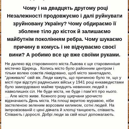
Чому і на двадцять другому році
Незалежності продовжуємо і далі руйнувати
зруйновану Україну? Чому обдираємо її
зболене тіло до кісток й залишаємо
майбутнім поколінням ребра. Чому шукаємо
причину в комусь і не відчуваємо своєї
вини? А робимо все це вже своїми руками.
Не далеко від старовинного міста Львова є ще старовинніше
містечко Щирець . Колись місто було районним центром і
тільки волею совєтів ліквідовано, щоб місто занепадало,
“доживало” свій вік. Люди кажуть, що причиною було те, що у
місті при відступі радянських військ у 1941 році енкаведистами
було замордовано майже тридцять невинних людей з
навколишніх сіл. Не буде міста, не буде і пам’яті про нього.
… Але місто живе. Кожного року щирчани урочисто
відзначають День міста. На площі вкритою муравою, ніби
застеленою зеленим ворсовим килимом, сотні людей. На
імпровізованій с цені дівчата й хлопці танцюють, співають.
Співають і дорослі. Добрі люди за свій кошт допомагають.