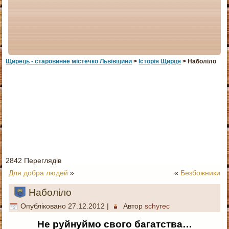
Щирець - старовинне мiстечко Львiвщини
>
Історія Щирця
> Наболіло
2842 Переглядів
Для добра людей
»
«
Безбожники
Наболіло
Опубліковано
27.12.2012
|
Автор
schyrec
Не руйнуймо свого багатства…