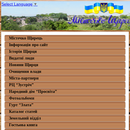
Select Language
▼
Містечко Щирець
Інформація про сайт
Історія Щирця
Видатні люди
Новини Щирця
Очищення влади
Міста-партнери
РЦ “Зустріч”
Народний дім “Просвіта”
Фотоальбоми
Гурт “Злата”
Каталог статей
Земельний відділ
Гостьова книга