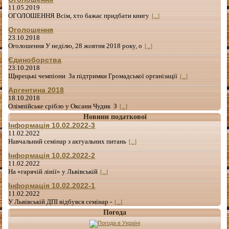
11.05.2019
ОГОЛОШЕННЯ Всім, хто бажає придбати книгу
[...]
Оголошення
23.10.2018
Оголошення У неділю, 28 жовтня 2018 року, о
[...]
Єдиноборства
23.10.2018
Щирецькі чемпіони За підтримки Громадської організації
[...]
Аргентина 2018
18.10.2018
Олімпійське срібло у Оксани Чудик З
[...]
Новини податкової
Інформація 10.02.2022-3
11.02.2022
Навчальний семінар з актуальних питань
[...]
Інформація 10.02.2022-2
11.02.2022
На «гарячій лінії» у Львівській
[...]
Інформація 10.02.2022-1
11.02.2022
У Львівській ДПІ відбувся семінар -
[...]
Погода