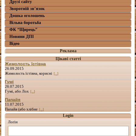
Друзі сайту
Зворотній зв’язок
Дошка оголошень
Вільна боротьба
ФК “Щирець”
Новини ДПІ
Відео
Реклама
Цікаві статті
Жимолость їстівна
26.09.2015
Жимолость їстівна, корисні
[...]
Гумі
26.07.2015
Гумі, або Лох
[...]
Папайя
11.07.2015
Папайя (або хлібне
[...]
Login
Лоґін