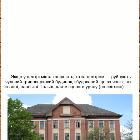
… Якщо у центрі міста танцюють, то за центром — руйнують
чудовий триповерховий будинок, збудований ще за часів, так
званої, панської Польщі для місцевого уряду (на світлині).