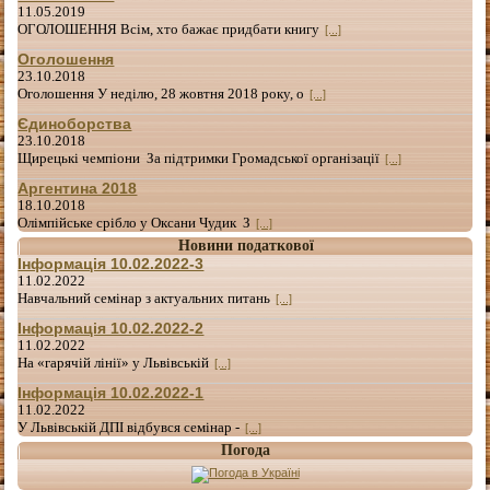
11.05.2019
ОГОЛОШЕННЯ Всім, хто бажає придбати книгу
[...]
Оголошення
23.10.2018
Оголошення У неділю, 28 жовтня 2018 року, о
[...]
Єдиноборства
23.10.2018
Щирецькі чемпіони За підтримки Громадської організації
[...]
Аргентина 2018
18.10.2018
Олімпійське срібло у Оксани Чудик З
[...]
Новини податкової
Інформація 10.02.2022-3
11.02.2022
Навчальний семінар з актуальних питань
[...]
Інформація 10.02.2022-2
11.02.2022
На «гарячій лінії» у Львівській
[...]
Інформація 10.02.2022-1
11.02.2022
У Львівській ДПІ відбувся семінар -
[...]
Погода