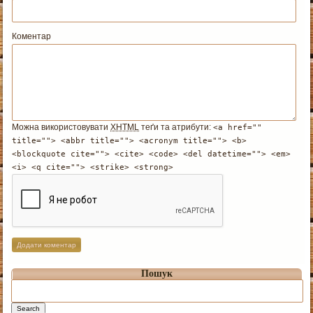
Коментар
Можна використовувати
XHTML
теґи та атрибути:
<a href=""
title=""> <abbr title=""> <acronym title=""> <b>
<blockquote cite=""> <cite> <code> <del datetime=""> <em>
<i> <q cite=""> <strike> <strong>
Пошук