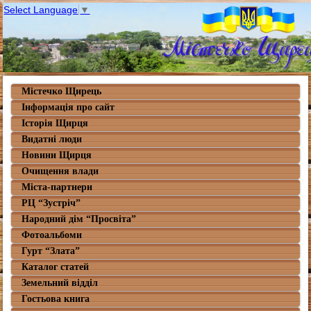
Select Language
▼
Містечко Щирець
Інформація про сайт
Історія Щирця
Видатні люди
Новини Щирця
Очищення влади
Міста-партнери
РЦ “Зустріч”
Народний дім “Просвіта”
Фотоальбоми
Гурт “Злата”
Каталог статей
Земельний відділ
Гостьова книга