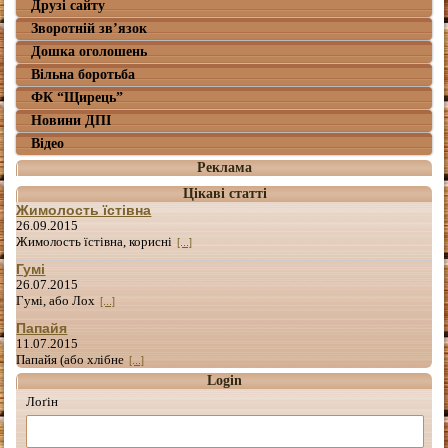
Друзі сайту
Зворотній зв’язок
Дошка оголошень
Вільна боротьба
ФК “Щирець”
Новини ДПІ
Відео
Реклама
Цікаві статті
Жимолость їстівна
26.09.2015
Жимолость їстівна, корисні
[...]
Гумі
26.07.2015
Гумі, або Лох
[...]
Папайя
11.07.2015
Папайя (або хлібне
[...]
Login
Лоґін