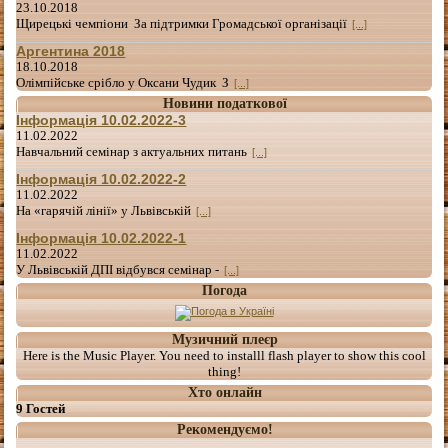
23.10.2018
Щирецькі чемпіони За підтримки Громадської організації
[...]
Аргентина 2018
18.10.2018
Олімпійське срібло у Оксани Чудик З
[...]
Новини податкової
Інформація 10.02.2022-3
11.02.2022
Навчальний семінар з актуальних питань
[...]
Інформація 10.02.2022-2
11.02.2022
На «гарячій лінії» у Львівській
[...]
Інформація 10.02.2022-1
11.02.2022
У Львівській ДПІ відбувся семінар -
[...]
Погода
Музичний плеєр
Here is the Music Player. You need to installl flash player to show this cool
thing!
Хто онлайн
9 Гостей
Рекомендуємо!