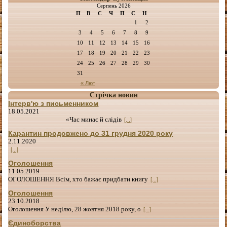
Серпень 2026
П
В
С
Ч
П
С
Н
1
2
3
4
5
6
7
8
9
10
11
12
13
14
15
16
17
18
19
20
21
22
23
24
25
26
27
28
29
30
31
« Лют
Стрічка новин
Інтерв'ю з письменником
18.05.2021
«Час минає й слідів
[...]
Карантин продовжено до 31 грудня 2020 року
2.11.2020
[...]
Оголошення
11.05.2019
ОГОЛОШЕННЯ Всім, хто бажає придбати книгу
[...]
Оголошення
23.10.2018
Оголошення У неділю, 28 жовтня 2018 року, о
[...]
Єдиноборства