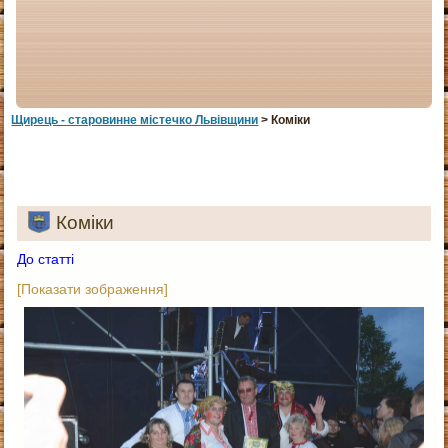
Щирець - старовинне мiстечко Львiвщини
> Коміки
Коміки
До статті
[Показати зображення]