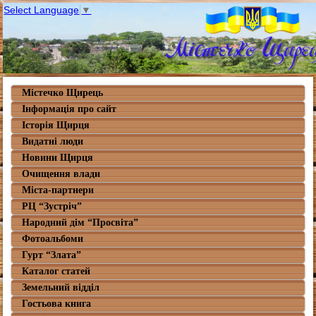
Select Language
▼
Містечко Щирець
Інформація про сайт
Історія Щирця
Видатні люди
Новини Щирця
Очищення влади
Міста-партнери
РЦ “Зустріч”
Народний дім “Просвіта”
Фотоальбоми
Гурт “Злата”
Каталог статей
Земельний відділ
Гостьова книга