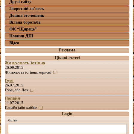
Друзі сайту
Зворотній зв’язок
Дошка оголошень
Вільна боротьба
ФК “Щирець”
Новини ДПІ
Відео
Реклама
Цікаві статті
Жимолость їстівна
26.09.2015
Жимолость їстівна, корисні
[...]
Гумі
26.07.2015
Гумі, або Лох
[...]
Папайя
11.07.2015
Папайя (або хлібне
[...]
Login
Лоґін