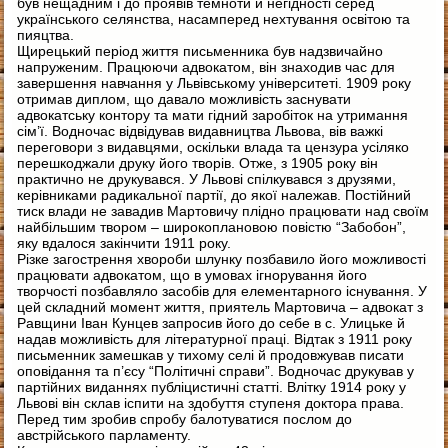
був нещадним і до проявів темноти й негідності серед
українського селянства, насамперед нехтування освітою та
пияцтва.
Щирецький період життя письменника був надзвичайно
напруженим. Працюючи адвокатом, він знаходив час для
завершення навчання у Львівському університеті. 1909 року
отримав диплом, що давало можливість заснувати
адвокатську контору та мати гідний заробіток на утримання
сім’ї. Водночас відвідував видавництва Львова, вів важкі
переговори з видавцями, оскільки влада та цензура усіляко
перешкоджали друку його творів. Отже, з 1905 року він
практично не друкувався. У Львові спілкувався з друзями,
керівниками радикальної партії, до якої належав. Постійний
тиск влади не завадив Мартовичу плідно працювати над своїм
найбільшим твором – широкоплановою повістю “Забобон”,
яку вдалося закінчити 1911 року.
Різке загострення хвороби шлунку позбавило його можливості
працювати адвокатом, що в умовах ігнорування його
творчості позбавляло засобів для елементарного існування. У
цей складний момент життя, приятель Мартовича – адвокат з
Равщини Іван Кунцев запросив його до себе в с. Улицьке й
надав можливість для літературної праці. Відтак з 1911 року
письменник замешкав у тихому селі й продовжував писати
оповідання та п’єсу “Політичні справи”. Водночас друкував у
партійних виданнях публіцистичні статті. Влітку 1914 року у
Львові він склав іспити на здобуття ступеня доктора права.
Перед тим зробив спробу балотуватися послом до
австрійського парламенту.