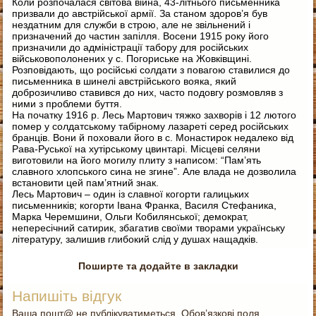
Коли розпочалася світова війна, 43-літнього письменника
призвали до австрійської армії. За станом здоров’я був
нездатним для служби в строю, але не звільнений і
призначений до частин запілля. Восени 1915 року його
призначили до адміністрації табору для російських
військовополонених у с. Погориське на Жовківщині.
Розповідають, що російські солдати з повагою ставилися до
письменника в шинелі австрійського вояка, який
доброзичливо ставився до них, часто подовгу розмовляв з
ними з проблеми буття.
На початку 1916 р. Лесь Мартович тяжко захворів і 12 лютого
помер у солдатському табірному лазареті серед російських
бранців. Вони й поховали його в с. Монастирок недалеко від
Рава-Руської на хутірському цвинтарі. Місцеві селяни
виготовили на його могилу плиту з написом: “Пам’ять
славного хлопського сина не згине”. Але влада не дозволила
встановити цей пам’ятний знак.
Лесь Мартович – один із славної когорти галицьких
письменників; когорти Івана Франка, Василя Стефаника,
Марка Черемшини, Ольги Кобилянської; демократ,
непересічний сатирик, збагатив своїми творами українську
літературу, залишив глибокий слід у душах нащадків.
Поширте та додайте в закладки
Напишіть відгук
Ваша пошт@ не публікуватиметься. Обов’язкові поля