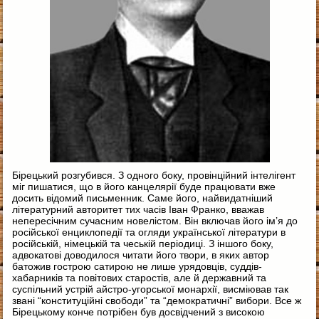
Бірецький розгубився. З одного боку, провінційний інтелігент
міг пишатися, що в його канцелярії буде працювати вже
досить відомий письменник. Саме його, найвидатніший
літературний авторитет тих часів Іван Франко, вважав
непересічним сучасним новелістом. Він включав його ім’я до
російської енциклопедії та огляди української літератури в
російській, німецькій та чеській періодиці. З іншого боку,
адвокатові доводилося читати його твори, в яких автор
батожив гострою сатирою не лише урядовців, суддів-
хабарників та повітових старостів, але й державний та
суспільний устрій айстро-угорської монархії, висміював так
звані “конституційні свободи” та “демократичні” вибори. Все ж
Бірецькому конче потрібен був досвідчений з високою