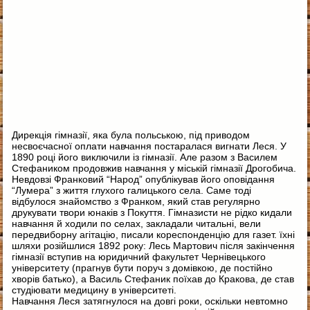
Дирекція гімназії, яка була польською, під приводом
несвоєчасної оплати навчання постаралася вигнати Леся. У
1890 році його виключили із гімназії. Але разом з Василем
Стефаником продовжив навчання у міській гімназії Дрогобича.
Невдовзі Франковий “Народ” опублікував його оповідання
“Лумера” з життя глухого галицького села. Саме тоді
відбулося знайомство з Франком, який став регулярно
друкувати твори юнаків з Покуття. Гімназисти не рідко кидали
навчання й ходили по селах, закладали читальні, вели
передвиборну агітацію, писали кореспонденцію для газет. їхні
шляхи розійшлися 1892 року: Лесь Мартович після закінчення
гімназії вступив на юридичний факультет Чернівецького
університету (прагнув бути поруч з домівкою, де постійно
хворів батько), а Василь Стефаник поїхав до Кракова, де став
студіювати медицину в університеті.
Навчання Леся затягнулося на довгі роки, оскільки невтомно