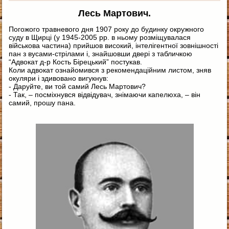
Лесь Мартович.
Погожого травневого дня 1907 року до будинку окружного
суду в Щирці (у 1945-2005 рр. в ньому розміщувалася
військова частина) прийшов високий, інтелігентної зовнішності
пан з вусами-стрілами і, знайшовши двері з табличкою
“Адвокат д-р Кость Бірецький” постукав.
Коли адвокат ознайомився з рекомендаційним листом, зняв
окуляри і здивовано вигукнув:
- Даруйте, ви той самий Лесь Мартович?
- Так, – посміхнувся відвідувач, знімаючи капелюха, – він
самий, прошу пана.