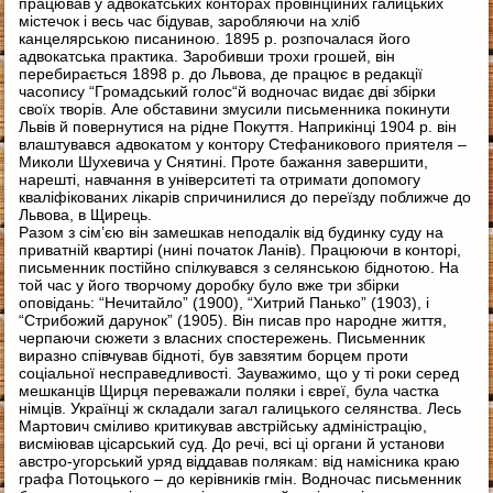
працював у адвокатських конторах провінційних галицьких
містечок і весь час бідував, заробляючи на хліб
канцелярською писаниною. 1895 р. розпочалася його
адвокатська практика. Заробивши трохи грошей, він
перебирається 1898 р. до Львова, де працює в редакції
часопису “Громадський голос“й водночас видає дві збірки
своїх творів. Але обставини змусили письменника покинути
Львів й повернутися на рідне Покуття. Наприкінці 1904 р. він
влаштувався адвокатом у контору Стефаникового приятеля –
Миколи Шухевича у Снятині. Проте бажання завершити,
нарешті, навчання в університеті та отримати допомогу
кваліфікованих лікарів спричинилися до переїзду поближче до
Львова, в Щирець.
Разом з сім’єю він замешкав неподалік від будинку суду на
приватній квартирі (нині початок Ланів). Працюючи в конторі,
письменник постійно спілкувався з селянською біднотою. На
той час у його творчому доробку було вже три збірки
оповідань: “Нечитайло” (1900), “Хитрий Панько” (1903), і
“Стрибожий дарунок” (1905). Він писав про народне життя,
черпаючи сюжети з власних спостережень. Письменник
виразно співчував бідноті, був завзятим борцем проти
соціальної несправедливості. Зауважимо, що у ті роки серед
мешканців Щирця переважали поляки і євреї, була частка
німців. Українці ж складали загал галицького селянства. Лесь
Мартович сміливо критикував австрійську адміністрацію,
висміював цісарський суд. До речі, всі ці органи й установи
австро-угорський уряд віддавав полякам: від намісника краю
графа Потоцького – до керівників гмін. Водночас письменник