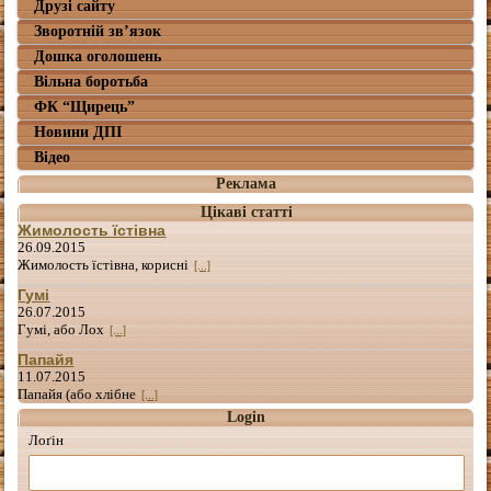
Друзі сайту
Зворотній зв’язок
Дошка оголошень
Вільна боротьба
ФК “Щирець”
Новини ДПІ
Відео
Реклама
Цікаві статті
Жимолость їстівна
26.09.2015
Жимолость їстівна, корисні
[...]
Гумі
26.07.2015
Гумі, або Лох
[...]
Папайя
11.07.2015
Папайя (або хлібне
[...]
Login
Лоґін