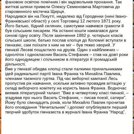
фаховою освітою помічник і він задовольнив прохання. Так
життєві шляхи привели Олексу Семеновича Мартовича до
старовинного містечка Щирця.
Народився він на Покутті, недалеко від Городенки (нині Івано-
Франківської області) у селі Торговиці 12 лютого 1871 року.
Його батько, бідний селянин, самотужки навчився грамоти й
був сільським писарем. На останні кошти намагався дати
синові гідну освіту. Після закінчення 1882 р. чотирьох класів
сільської школи, батько послав хлопця до Коломиї вступати в
гімназію, сам поїхати з ним не міг – був тяжко хворий. У
гімназії Лесеві пощастило на друзів. Один з найближчих –
одноліток і однокласник Василь Стефаник – став на довгі роки
його однодумцем і спільником в літературі й громадській
діяльності.
Вже у гімназії обидва хлопці стали палкими прихильниками
ідей радикальної партії Івана Франка та Михайла Павлика,
членами таємного гуртка. Під час виборчої кампанії Лесь
пропустив рік навчання, оскільки активно провадив агітацію у
складі виборчого комітету на користь Івана Франка. Водночас
виявив літературний талант. “Вже в четвертому класі гімназії, –
згадував про нього Василь Стефаник, – писав поезії, сатири”.
Йому було сімнадцять років, коли Михайло Павлик прочитав
його оповідання “Нечитальник” і допоміг опублікувати перший
творчий здобуток гімназиста в журналі Івана Франка “Народ”.