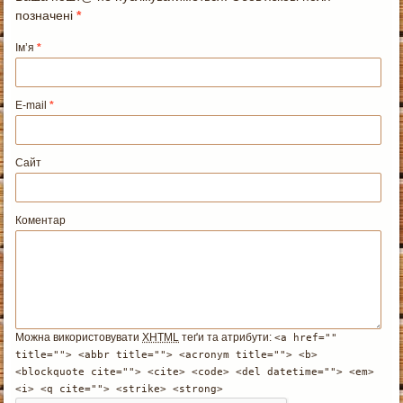
позначені
*
Ім’я
*
E-mail
*
Сайт
Коментар
Можна використовувати
XHTML
теґи та атрибути:
<a href=""
title=""> <abbr title=""> <acronym title=""> <b>
<blockquote cite=""> <cite> <code> <del datetime=""> <em>
<i> <q cite=""> <strike> <strong>