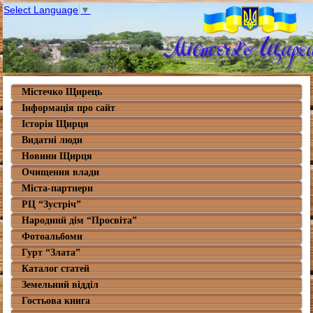
Select Language
▼
Містечко Щирець
Інформація про сайт
Історія Щирця
Видатні люди
Новини Щирця
Очищення влади
Міста-партнери
РЦ “Зустріч”
Народний дім “Просвіта”
Фотоальбоми
Гурт “Злата”
Каталог статей
Земельний відділ
Гостьова книга