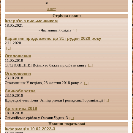
31
« Лют
Стрічка новин
Інтерв'ю з письменником
18.05.2021
«Час минає й слідів
[...]
Карантин продовжено до 31 грудня 2020 року
2.11.2020
[...]
Оголошення
11.05.2019
ОГОЛОШЕННЯ Всім, хто бажає придбати книгу
[...]
Оголошення
23.10.2018
Оголошення У неділю, 28 жовтня 2018 року, о
[...]
Єдиноборства
23.10.2018
Щирецькі чемпіони За підтримки Громадської організації
[...]
Аргентина 2018
18.10.2018
Олімпійське срібло у Оксани Чудик З
[...]
Новини податкової
Інформація 10.02.2022-3