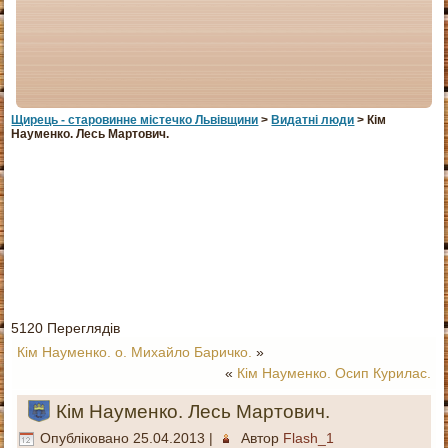
Щирець - старовинне мiстечко Львiвщини
>
Видатні люди
> Кім
Науменко. Лесь Мартович.
5120 Переглядів
Кім Науменко. о. Михайло Баричко.
»
«
Кім Науменко. Осип Курилас.
Кім Науменко. Лесь Мартович.
Опубліковано
25.04.2013
|
Автор
Flash_1